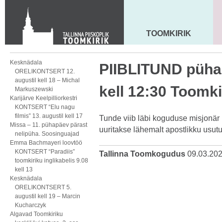
Toom-Kooli 6, 10130 TALLINN
tallinna.toom
@
eelk.ee
+372 644 4140
TOOMKIRIK
MAARJA KIRIK
Kesknädala
PIIBLITUND pühap
ORELIKONTSERT 12.
augustil kell 18 – Michal
kell 12:30 Toomki
Markuszewski
Karijärve Keelpilliorkestri
KONTSERT “Elu nagu
filmis” 13. augustil kell 17
Tunde viib läbi koguduse misjonär L
Missa – 11. pühapäev pärast
uuritakse lähemalt apostlikku usutu
nelipüha. Soosinguajad
Emma Bachmayeri loovtöö
KONTSERT “Paradiis”
Tallinna Toomkogudus
09.03.20
toomkiriku inglikabelis 9.08
kell 13
Kesknädala
ORELIKONTSERT 5.
augustil kell 19 – Marcin
Kucharczyk
Algavad Toomkiriku