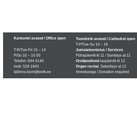
Kantselei avatud / Office open
Toomkirik avatud / Cathedral open
T-P/Tue-Su 10 – 16
T-R/Tue-Fri 10 – 14
Jumalateenistus / Services
P/Su 10 – 10.50
Pühapäeviti kl 11 / Sundays at 11
Telefon: 644 4140
Orelipooltund
laupäeviti kl 12
mob: 528 1943
Organ recital
, Saturdays at 12
tallinna.toom@eelk.ee
Annetusega / Donation required