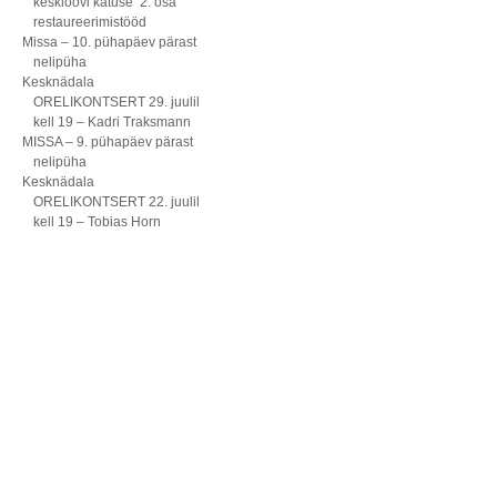
kesklöövi katuse 2. osa
restaureerimistööd
Missa – 10. pühapäev pärast
nelipüha
Kesknädala
ORELIKONTSERT 29. juulil
kell 19 – Kadri Traksmann
MISSA – 9. pühapäev pärast
nelipüha
Kesknädala
ORELIKONTSERT 22. juulil
kell 19 – Tobias Horn