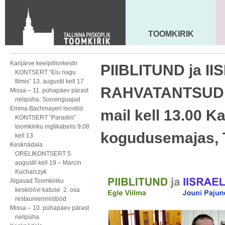
KONTAKT
Toom-Kooli 6, 10130 TALLINN
tallinna.toom
@
eelk.ee
TOOMKIRIK
MAARJA KIRIK
+372 644 4140
Karijärve keelpilliorkestri
PIIBLITUND ja II
KONTSERT “Elu nagu
filmis” 13. augustil kell 17
RAHVATANTSUD, 
Missa – 11. pühapäev pärast
nelipüha. Soosinguajad
Emma Bachmayeri loovtöö
mail kell 13.00 Ka
KONTSERT “Paradiis”
toomkiriku inglikabelis 9.08
kogudusemajas, 
kell 13
Kesknädala
ORELIKONTSERT 5.
augustil kell 19 – Marcin
Kucharczyk
Algavad Toomkiriku
kesklöövi katuse 2. osa
restaureerimistööd
Missa – 10. pühapäev pärast
nelipüha