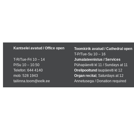
Kantselei avatud / Office open
Toomkirik avatud / Cathedral open
T-P/Tue-Su 10 – 16
T-R/Tue-Fri 10 – 14
Jumalateenistus / Services
P/Su 10 – 10.50
Pühapäeviti kl 11 / Sundays at 11
Telefon: 644 4140
Orelipooltund
laupäeviti kl 12
mob: 528 1943
Organ recital
, Saturdays at 12
tallinna.toom@eelk.ee
Annetusega / Donation required