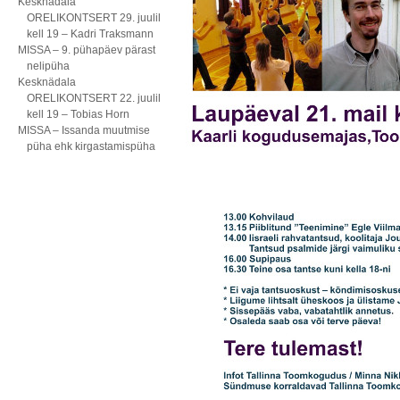
Kesknädala
ORELIKONTSERT 29. juulil
kell 19 – Kadri Traksmann
MISSA – 9. pühapäev pärast
nelipüha
Kesknädala
ORELIKONTSERT 22. juulil
kell 19 – Tobias Horn
MISSA – Issanda muutmise
püha ehk kirgastamispüha