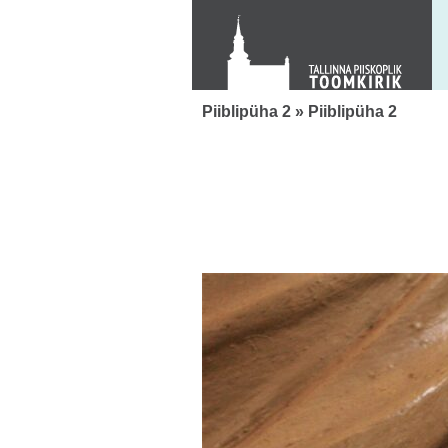
Toom-Kooli 6, 10130 TALLINN
tallinna.toom
@
eelk.ee
+372 644 4140
Piiblipüha 2
» Piiblipüha 2