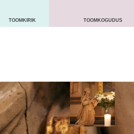
TOOMKIRIK
TOOMKOGUDUS
MAARJA KIRIK
SEENIORID
KOGU