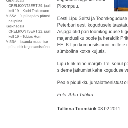
Kesknädala
ORELIKONTSERT 29. juulil
Ploompuu.
kell 19 – Kadri Traksmann
MISSA – 9. pühapäev pärast
Eesti Lipu Seltsi ja Toomkoguduse l
nelipüha
Peterburi eesti kogudusele taastatu
Kesknädala
Asjaga olid päri toomkoguduse liige 
ORELIKONTSERT 22. juulil
kell 19 – Tobias Horn
majandusliku poole ja heraldik Pri
MISSA – Issanda muutmise
EELK lipu kompositsiooni, millele 
püha ehk kirgastamispüha
sümbolina kotka kujutis.
Lipu kinkimine märgib Trei sõnul pa
sideme jätkumist kahe koguduse v
Peale pidulikku jumalateenistust oli
Foto: Arho Tuhkru
Tallinna Toomkirik
08.02.2011