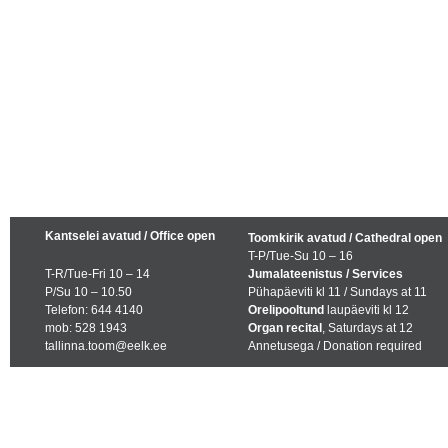
Kantselei avatud / Office open
Toomkirik avatud / Cathedral open
T-P/Tue-Su 10 – 16
T-R/Tue-Fri 10 – 14
Jumalateenistus / Services
P/Su 10 – 10.50
Pühapäeviti kl 11 / Sundays at 11
Telefon: 644 4140
Orelipooltund
laupäeviti kl 12
mob: 528 1943
Organ recital
, Saturdays at 12
tallinna.toom@eelk.ee
Annetusega / Donation required