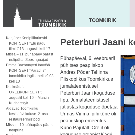
KONTAKT
Toom-Kooli 6, 10130 TALLINN
tallinna.toom
@
eelk.ee
TOOMKIRIK
MAARJA KIRIK
+372 644 4140
Karijärve Keelpilliorkestri
Peterburi Jaani k
KONTSERT “Elu nagu
filmis” 13. augustil kell 17
Missa – 11. pühapäev pärast
Pühapäeval, 6. veebruaril
nelipüha. Soosinguajad
pühitses peapiiskop
Emma Bachmayeri loovtöö
KONTSERT “Paradiis”
Andres Põder Tallinna
toomkiriku inglikabelis 9.08
Piiskoplikus Toomkirikus
kell 13
jumalateenistusel
Kesknädala
ORELIKONTSERT 5.
Peterburi Jaani koguduse
augustil kell 19 – Marcin
lipu. Jumalateenistusel
Kucharczyk
jutlustas koguduse õpetaja
Algavad Toomkiriku
Urmas Viilma, pihikõne oli
kesklöövi katuse 2. osa
restaureerimistööd
peapiiskop emeeritus
Missa – 10. pühapäev pärast
Kuno Pajulalt. Orelil oli
nelipüha
koguduse organist Kadri