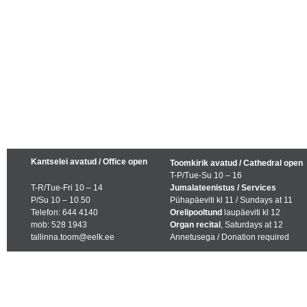
Kantselei avatud / Office open
Toomkirik avatud / Cathedral open
T-P/Tue-Su 10 – 16
T-R/Tue-Fri 10 – 14
Jumalateenistus / Services
P/Su 10 – 10.50
Pühapäeviti kl 11 / Sundays at 11
Telefon: 644 4140
Orelipooltund
laupäeviti kl 12
mob: 528 1943
Organ recital
, Saturdays at 12
tallinna.toom@eelk.ee
Annetusega / Donation required