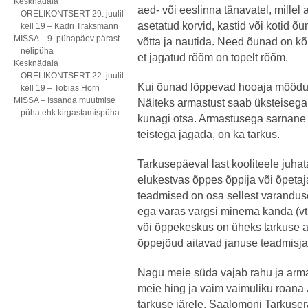
Kesknädala
aed- või eeslinna tänavatel, mille
ORELIKONTSERT 29. juulil
asetatud korvid, kastid või kotid õ
kell 19 – Kadri Traksmann
MISSA – 9. pühapäev pärast
võtta ja nautida. Need õunad on k
nelipüha
et jagatud rõõm on topelt rõõm.
Kesknädala
ORELIKONTSERT 22. juulil
Kui õunad lõppevad hooaja möödud
kell 19 – Tobias Horn
MISSA – Issanda muutmise
Näiteks armastust saab üksteisega 
püha ehk kirgastamispüha
kunagi otsa. Armastusega sarnane a
teistega jagada, on ka tarkus.
Tarkusepäeval last kooliteele juhat
elukestvas õppes õppija või õpetaj
teadmised on osa sellest varanduse
ega varas vargsi minema kanda (vt 
või õppekeskus on üheks tarkuse a
õppejõud aitavad januse teadmisja
Nagu meie süda vajab rahu ja armast
meie hing ja vaim vaimuliku roana
tarkuse järele. Saalomoni Tarkus