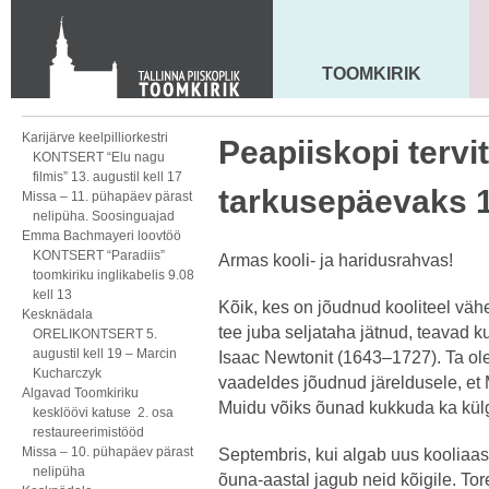
KONTAKT
Toom-Kooli 6, 10130 TALLINN
tallinna.toom
@
eelk.ee
TOOMKIRIK
MAARJA KIRIK
+372 644 4140
Karijärve keelpilliorkestri
Peapiiskopi tervi
KONTSERT “Elu nagu
filmis” 13. augustil kell 17
tarkusepäevaks 1
Missa – 11. pühapäev pärast
nelipüha. Soosinguajad
Emma Bachmayeri loovtöö
KONTSERT “Paradiis”
Armas kooli- ja haridusrahvas!
toomkiriku inglikabelis 9.08
kell 13
Kõik, kes on jõudnud kooliteel väh
Kesknädala
tee juba seljataha jätnud, teavad kuu
ORELIKONTSERT 5.
augustil kell 19 – Marcin
Isaac Newtonit (1643–1727). Ta ole
Kucharczyk
vaadeldes jõudnud järeldusele, e
Algavad Toomkiriku
Muidu võiks õunad kukkuda ka külg
kesklöövi katuse 2. osa
restaureerimistööd
Missa – 10. pühapäev pärast
Septembris, kui algab uus kooliaas
nelipüha
õuna-aastal jagub neid kõigile. Tor