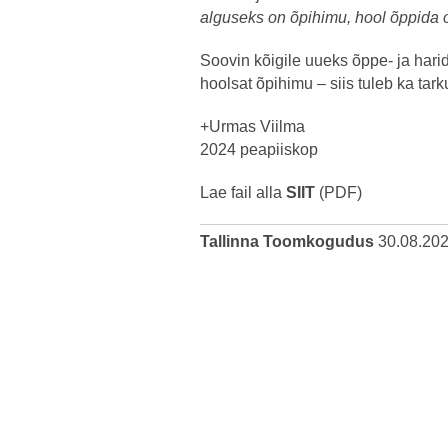
alguseks on õpihimu, hool õppida
Soovin kõigile uueks õppe- ja hari
hoolsat õpihimu – siis tuleb ka tark
+Urmas Viil
2024 peapiiskop
Lae fail alla
SIIT
(
PDF
)
Tallinna Toomkogudus
30.08.20