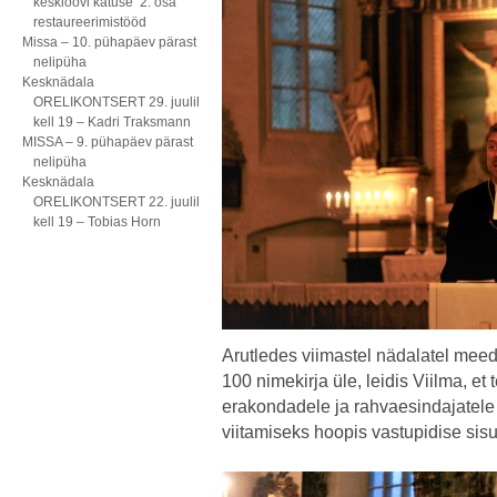
kesklöövi katuse 2. osa
restaureerimistööd
Missa – 10. pühapäev pärast
nelipüha
Kesknädala
ORELIKONTSERT 29. juulil
kell 19 – Kadri Traksmann
MISSA – 9. pühapäev pärast
nelipüha
Kesknädala
ORELIKONTSERT 22. juulil
kell 19 – Tobias Horn
Arutledes viimastel nädalatel mee
100 nimekirja üle, leidis Viilma, et 
erakondadele ja rahvaesindajatele
viitamiseks hoopis vastupidise si