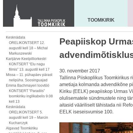
Toom-Kooli 6, 10130 TALLINN
tallinna.toom
@
eelk.ee
+372 644 4140
TOOMKIRIK
MAARJA KIRIK
Kesknädala
Peapiiskop Urmas
ORELIKONTSERT 12.
augustil kell 18 – Michal
advendimõtisklu
Markuszewski
Karijärve Keelpilliorkestri
KONTSERT “Elu nagu
filmis” 13. augustil kell 17
30. november 2017
Missa – 11. pühapäev pärast
Tallinna Piiskoplikus Toomkirikus r
nelipüha. Soosinguajad
ametiaja kolmanda advendikõne pi
Emma Bachmayeri loovtöö
KONTSERT “Paradiis”
Kiriku (EELK) peapiiskop Urmas V
toomkiriku inglikabelis 9.08
olulisematele sündmustele ning tän
kell 13
aitasid vääriliselt tähistada nii R
Kesknädala
EELK iseseisvumise 100.
ORELIKONTSERT 5.
augustil kell 19 – Marcin
Kucharczyk
Algavad Toomkiriku