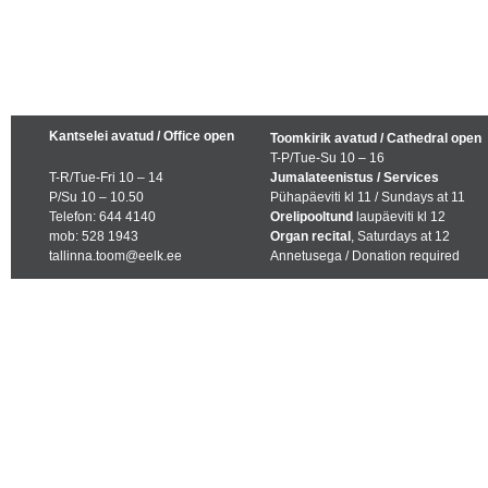
Kantselei avatud / Office open
Toomkirik avatud / Cathedral open
T-P/Tue-Su 10 – 16
T-R/Tue-Fri 10 – 14
Jumalateenistus / Services
P/Su 10 – 10.50
Pühapäeviti kl 11 / Sundays at 11
Telefon: 644 4140
Orelipooltund
laupäeviti kl 12
mob: 528 1943
Organ recital
, Saturdays at 12
tallinna.toom@eelk.ee
Annetusega / Donation required