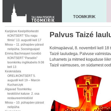
KONTAKT
Toom-Kooli 6, 10130 TALLINN
tallinna.toom
@
eelk.ee
TOOMKIRIK
MAARJA KIRIK
+372 644 4140
Karijärve Keelpilliorkestri
Palvus Taizé laul
KONTSERT “Elu nagu
filmis” 13. augustil kell 17
Missa – 11. pühapäev pärast
Kolmapäeval, 8. novembril kell 18 
nelipüha. Soosinguajad
Taizé lauludega. Palvuse valmistava
Emma Bachmayeri loovtöö
KONTSERT “Paradiis”
Luhamets ja mitmed koguduse liikm
toomkiriku inglikabelis 9.08
Taizé vaimsuses, on südamest ood
kell 13
Kesknädala
ORELIKONTSERT 5.
augustil kell 19 – Marcin
Kucharczyk
Algavad Toomkiriku
kesklöövi katuse 2. osa
restaureerimistööd
Missa – 10. pühapäev pärast
nelipüha