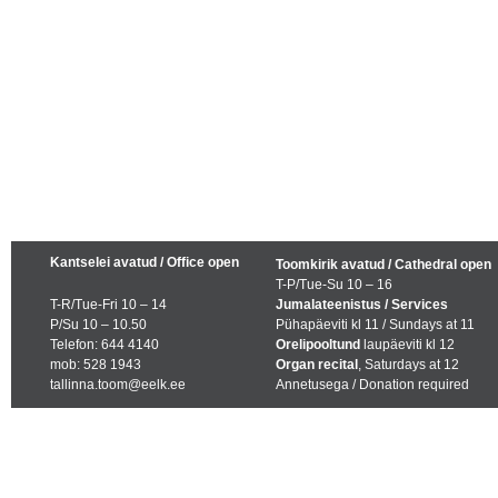
Kantselei avatud / Office open
Toomkirik avatud / Cathedral open
T-P/Tue-Su 10 – 16
T-R/Tue-Fri 10 – 14
Jumalateenistus / Services
P/Su 10 – 10.50
Pühapäeviti kl 11 / Sundays at 11
Telefon: 644 4140
Orelipooltund
laupäeviti kl 12
mob: 528 1943
Organ recital
, Saturdays at 12
tallinna.toom@eelk.ee
Annetusega / Donation required