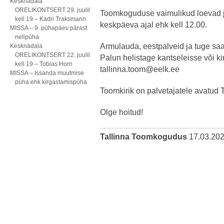
Kesknädala
ORELIKONTSERT 29. juulil
Toomkoguduse vaimulikud loevad j
kell 19 – Kadri Traksmann
keskpäeva ajal ehk kell 12.00.
MISSA – 9. pühapäev pärast
nelipüha
Armulauda, eestpalveid ja tuge saa
Kesknädala
ORELIKONTSERT 22. juulil
Palun helistage kantseleisse või ki
kell 19 – Tobias Horn
tallinna.toom@eelk.ee
MISSA – Issanda muutmise
püha ehk kirgastamispüha
Toomkirik on palvetajatele avatud 
Olge hoitud!
Tallinna Toomkogudus
17.03.20