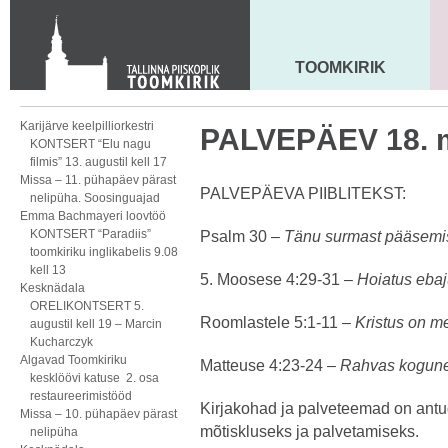
KONTAKT
Toom-Kooli 6, 10130 TALLINN
tallinna.toom
@
eelk.ee
TOOMKIRIK
MAARJA KIRIK
+372 644 4140
Karijärve keelpilliorkestri
PALVEPÄEV 18. m
KONTSERT “Elu nagu
filmis” 13. augustil kell 17
Missa – 11. pühapäev pärast
PALVEPÄEVA PIIBLITEKST:
nelipüha. Soosinguajad
Emma Bachmayeri loovtöö
KONTSERT “Paradiis”
Psalm 30 –
Tänu surmast pääsemi
toomkiriku inglikabelis 9.08
kell 13
5. Moosese 4:29-31 –
Hoiatus ebaj
Kesknädala
ORELIKONTSERT 5.
Roomlastele 5:1-11 –
Kristus on m
augustil kell 19 – Marcin
Kucharczyk
Algavad Toomkiriku
Matteuse 4:23-24 –
Rahvas kogun
kesklöövi katuse 2. osa
restaureerimistööd
Kirjakohad ja palveteemad on antud
Missa – 10. pühapäev pärast
mõtiskluseks ja palvetamiseks.
nelipüha