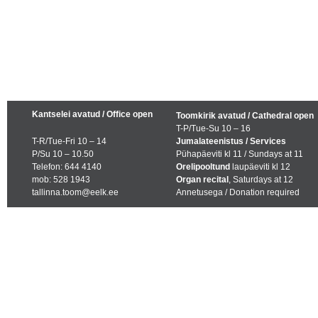
Kantselei avatud / Office open
Toomkirik avatud / Cathedral open
T-P/Tue-Su 10 – 16
T-R/Tue-Fri 10 – 14
Jumalateenistus / Services
P/Su 10 – 10.50
Pühapäeviti kl 11 / Sundays at 11
Telefon: 644 4140
Orelipooltund
laupäeviti kl 12
mob: 528 1943
Organ recital
, Saturdays at 12
tallinna.toom@eelk.ee
Annetusega / Donation required