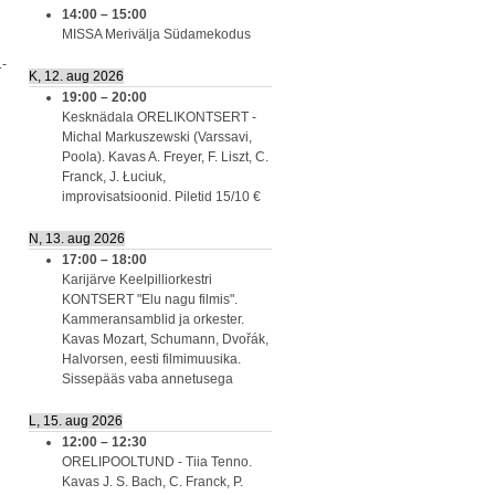
14:00
–
15:00
MISSA Merivälja Südamekodus
1-
K, 12. aug 2026
19:00
–
20:00
Kesknädala ORELIKONTSERT -
Michal Markuszewski (Varssavi,
Poola). Kavas A. Freyer, F. Liszt, C.
Franck, J. Łuciuk,
improvisatsioonid. Piletid 15/10 €
N, 13. aug 2026
17:00
–
18:00
Karijärve Keelpilliorkestri
KONTSERT "Elu nagu filmis".
Kammeransamblid ja orkester.
Kavas Mozart, Schumann, Dvořák,
Halvorsen, eesti filmimuusika.
Sissepääs vaba annetusega
L, 15. aug 2026
12:00
–
12:30
ORELIPOOLTUND - Tiia Tenno.
Kavas J. S. Bach, C. Franck, P.