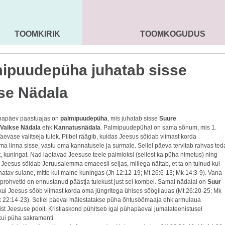
TOOMKIRIK
TOOMKOGUDUS
MAARJA KIRIK
SEENIORID
KOGU
ipuudepüha juhatab sisse
se Nädala
hapäev paastuajas on
palmipuudepüha
, mis juhatab sisse
Suure
Vaikse Nädala
ehk
Kannatusnädala
. Palmipuudepühal on sama sõnum, mis 1.
aevase valitseja tulek. Piibel räägib, kuidas Jeesus sõidab viimast korda
a linna sisse, vastu oma kannatusele ja surmale. Sellel päeva tervitab rahvas ted
at, kuningat. Nad laotavad Jeesuse teele palmioksi (sellest ka püha nimetus) ning
d Jeesus sõidab Jeruusalemma emaeesli seljas, millega näitab, et ta on tulnud kui
atav sulane, mitte kui maine kuningas (Jh 12:12-19; Mt 26:6-13; Mk 14:3-9). Vana
prohvetid on ennustanud päästja tulekust just sel kombel. Samal nädalal on
Suur
 kui Jeesus sööb viimast korda oma jüngritega ühises söögilauas (Mt 26:20-25; Mk
k 22:14-23). Sellel päeval mälestatakse püha õhtusöömaaja ehk armulaua
st Jeesuse poolt. Kristlaskond pühitseb igal pühapäeval jumalateenistusel
ui püha sakramenti.