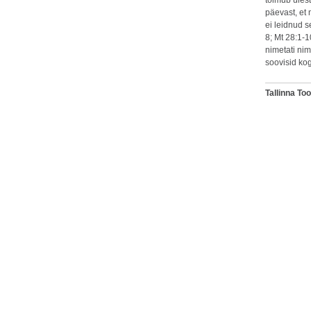
toimub üles
päevast, et
ei leidnud s
8; Mt 28:1-1
nimetati nime
soovisid ko
Tallinna To