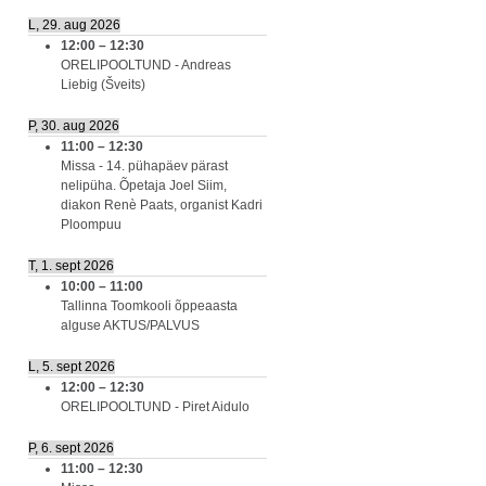
L, 29. aug 2026
12:00
–
12:30
ORELIPOOLTUND - Andreas
Liebig (Šveits)
P, 30. aug 2026
11:00
–
12:30
Missa - 14. pühapäev pärast
nelipüha. Õpetaja Joel Siim,
diakon Renè Paats, organist Kadri
Ploompuu
T, 1. sept 2026
10:00
–
11:00
Tallinna Toomkooli õppeaasta
alguse AKTUS/PALVUS
L, 5. sept 2026
12:00
–
12:30
ORELIPOOLTUND - Piret Aidulo
P, 6. sept 2026
11:00
–
12:30