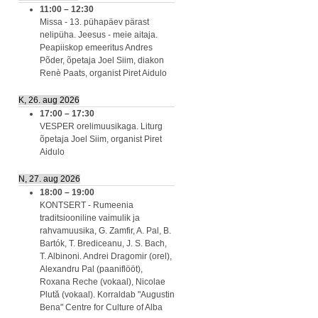
11:00
–
12:30
Missa - 13. pühapäev pärast
nelipüha. Jeesus - meie aitaja.
Peapiiskop emeeritus Andres
Põder, õpetaja Joel Siim, diakon
Renè Paats, organist Piret Aidulo
K, 26. aug 2026
17:00
–
17:30
VESPER orelimuusikaga. Liturg
õpetaja Joel Siim, organist Piret
Aidulo
N, 27. aug 2026
18:00
–
19:00
KONTSERT - Rumeenia
traditsiooniline vaimulik ja
rahvamuusika, G. Zamfir, A. Pal, B.
Bartók, T. Brediceanu, J. S. Bach,
T. Albinoni. Andrei Dragomir (orel),
Alexandru Pal (paaniflööt),
Roxana Reche (vokaal), Nicolae
Plută (vokaal). Korraldab "Augustin
Bena" Centre for Culture of Alba