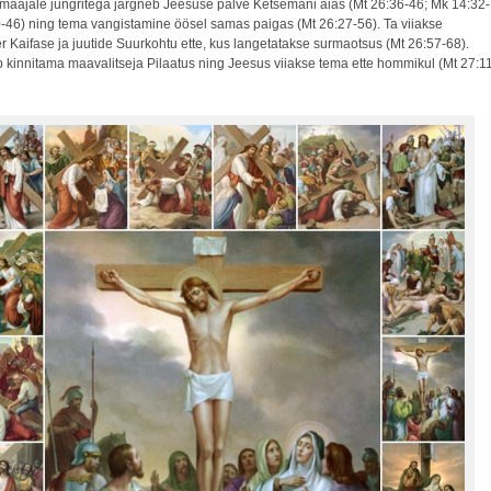
maajale jüngritega järgneb Jeesuse palve Ketsemani aias (Mt 26:36-46; Mk 14:32-
0-46) ning tema vangistamine öösel samas paigas (Mt 26:27-56). Ta viiakse
 Kaifase ja juutide Suurkohtu ette, kus langetatakse surmaotsus (Mt 26:57-68).
 kinnitama maavalitseja Pilaatus ning Jeesus viiakse tema ette hommikul (Mt 27:1