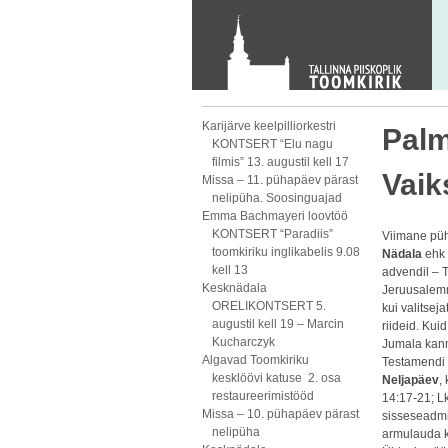
KONTAKT
Toom-Kooli 6, 10130 TALLINN
tallinna.toom
@
eelk.ee
+372 644 4140
Karijärve keelpilliorkestri
Palm
KONTSERT “Elu nagu
filmis” 13. augustil kell 17
Vaik
Missa – 11. pühapäev pärast
nelipüha. Soosinguajad
Emma Bachmayeri loovtöö
KONTSERT “Paradiis”
Viimane pü
toomkiriku inglikabelis 9.08
Nädala
ehk
kell 13
advendil – T
Kesknädala
Jeruusalemm
ORELIKONTSERT 5.
kui valitsej
augustil kell 19 – Marcin
riideid. Kui
Kucharczyk
Jumala kann
Algavad Toomkiriku
Testamendi 
kesklöövi katuse 2. osa
Neljapäev
,
restaureerimistööd
14:17-21; L
Missa – 10. pühapäev pärast
sisseseadmi
nelipüha
armulauda k