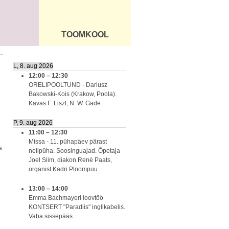
TOOMKOOL
DUS
ÜLDINFO
L, 8. aug 2026
12:00
–
12:30
ORELIPOOLTUND - Dariusz
Bakowski-Kois (Krakow, Poola).
Kavas F. Liszt, N. W. Gade
P, 9. aug 2026
11:00
–
12:30
Missa - 11. pühapäev pärast
a
nelipüha. Soosinguajad. Õpetaja
Joel Siim, diakon Renè Paats,
organist Kadri Ploompuu
13:00
–
14:00
Emma Bachmayeri loovtöö
KONTSERT "Paradiis" inglikabelis.
Vaba sissepääs