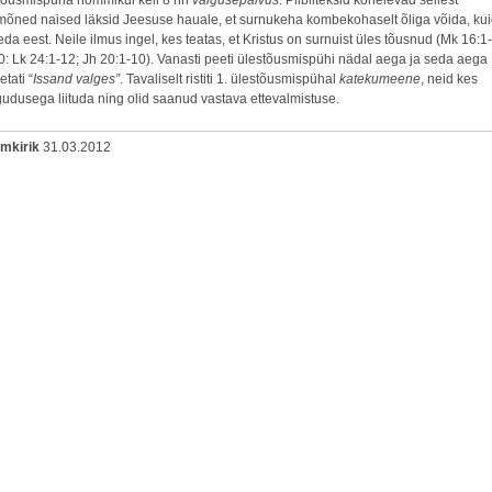
tõusmispüha hommikul kell 8 nn
valgusepalvus
. Piibliteksid kõnelevad sellest
 mõned naised läksid Jeesuse hauale, et surnukeha kombekohaselt õliga võida, ku
eda eest. Neile ilmus ingel, kes teatas, et Kristus on surnuist üles tõusnud (Mk 16:1-
0: Lk 24:1-12; Jh 20:1-10). Vanasti peeti ülestõusmispühi nädal aega ja seda aega
tati “
Issand valges”
. Tavaliselt ristiti 1. ülestõusmispühal
katekumeene
, neid kes
gudusega liituda ning olid saanud vastava ettevalmistuse.
omkirik
31.03.2012