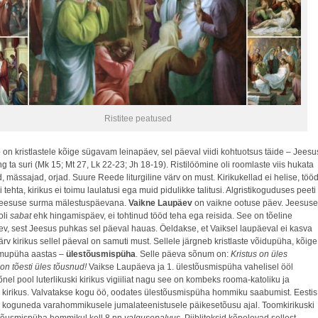
Ristitee peatused
e
on kristlastele kõige sügavam leinapäev, sel päeval viidi kohtuotsus täide – Jeesu
ning ta suri (Mk 15; Mt 27, Lk 22-23; Jh 18-19). Ristilöömine oli roomlaste viis hukata
d, mässajad, orjad. Suure Reede liturgiline värv on must. Kirikukellad ei helise, töö
i tehta, kirikus ei toimu laulatusi ega muid pidulikke talitusi. Algristikoguduses peeti
 Jeesuse surma mälestuspäevana.
Vaikne Laupäev
on vaikne ootuse päev. Jeesuse
oli
sabat
ehk hingamispäev, ei tohtinud tööd teha ega reisida. See on tõeline
v, sest Jeesus puhkas sel päeval hauas. Öeldakse, et Vaiksel laupäeval ei kasva
Värv kirikus sellel päeval on samuti must. Sellele järgneb kristlaste võidupüha, kõige
mupüha aastas –
ülestõusmispüha
. Selle päeva sõnum on:
Kristus on üles
on tõesti üles tõusnud!
Vaikse Laupäeva ja 1. ülestõusmispüha vahelisel ööl
el pool luterlikuski kirikus vigiiliat nagu see on kombeks rooma-katoliku ja
 kirikus. Valvatakse kogu öö, oodates ülestõusmispüha hommiku saabumist. Eestis
koguneda varahommikusele jumalateenistusele päikesetõusu ajal. Toomkirikuski