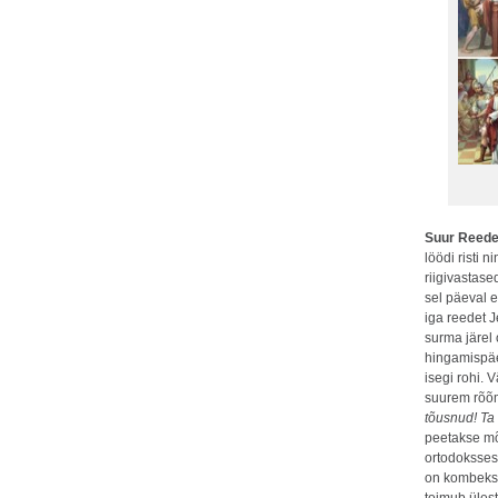
Suur Reed
löödi risti 
riigivastase
sel päeval e
iga reedet
surma järel 
hingamispäe
isegi rohi. 
suurem rõõ
tõusnud! Ta 
peetakse mõn
ortodoksses
on kombeks 