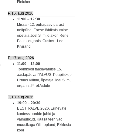
Fletcher
P, 16. aug 2026
11:00
–
12:30
Missa - 12. pühapäev pärast
nelipüha. Enese läbikatsumine.
õpetaja Joel Siim, diakon Renè
Paats, organist Gustav - Leo
Kivirand
E, 17. aug 2026
11:00
–
12:00
s
Toomkooli taasavamise 15.
aastapäeva PALVUS. Peapiiskop
d
Urmas Viilma, õpetaja Joel Siim,
organist Piret Aidulo
T, 18. aug 2026
19:00
–
20:30
EESTI PALVE 2026. Erinevate
konfessioonide juhid ja
vaimulikud. Kaasa teenivad
muusikaga Ott Lepland, Ekklesia
koor