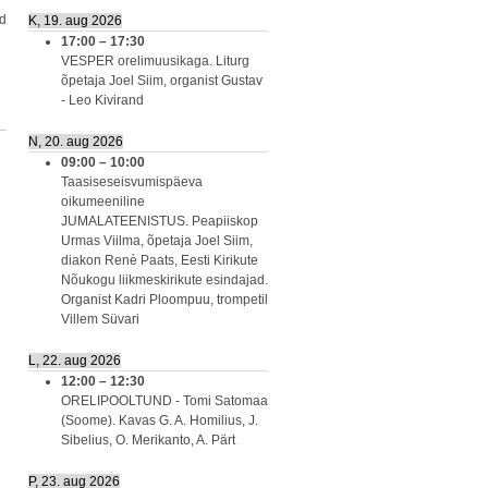
id
K, 19. aug 2026
17:00
–
17:30
VESPER orelimuusikaga. Liturg
õpetaja Joel Siim, organist Gustav
- Leo Kivirand
N, 20. aug 2026
09:00
–
10:00
Taasiseseisvumispäeva
oikumeeniline
JUMALATEENISTUS. Peapiiskop
Urmas Viilma, õpetaja Joel Siim,
diakon Renè Paats, Eesti Kirikute
Nõukogu liikmeskirikute esindajad.
Organist Kadri Ploompuu, trompetil
Villem Süvari
L, 22. aug 2026
12:00
–
12:30
ORELIPOOLTUND - Tomi Satomaa
(Soome). Kavas G. A. Homilius, J.
Sibelius, O. Merikanto, A. Pärt
P, 23. aug 2026