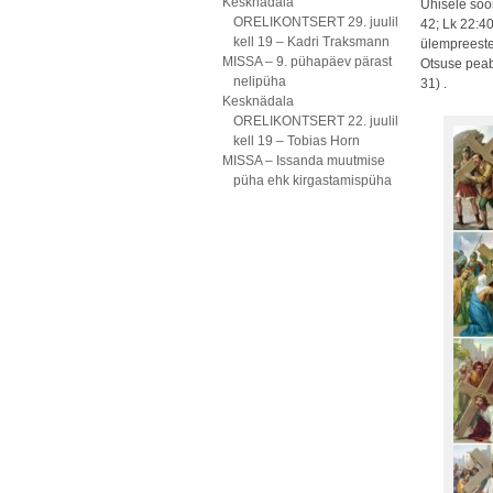
Kesknädala
Ühisele söö
ORELIKONTSERT 29. juulil
42; Lk 22:4
kell 19 – Kadri Traksmann
ülempreester
MISSA – 9. pühapäev pärast
Otsuse peab
nelipüha
31) .
Kesknädala
ORELIKONTSERT 22. juulil
kell 19 – Tobias Horn
MISSA – Issanda muutmise
püha ehk kirgastamispüha