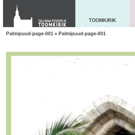
Toom-Kooli 6, 10130 TALLINN
tallinna.toom
@
eelk.ee
+372 644 4140
TOOMKIRIK
MAARJA KIRIK
Palmipuud-page-001
» Palmipuud-page-001