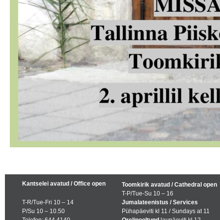
Kantselei avatud / Office open
Toomkirik avatud / Cathedral open
T-P/Tue-Su 10 – 16
T-R/Tue-Fri 10 – 14
Jumalateenistus / Services
P/Su 10 – 10.50
Pühapäeviti kl 11 / Sundays at 11