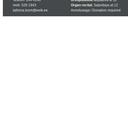
Telefon: 644 4140
Orelipooltund
laupäeviti kl 12
mob: 528 1943
Organ recital
, Saturdays at 12
tallinna.toom@eelk.ee
Annetusega / Donation required