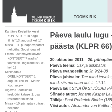
KONTAKT
Toom-Kooli 6, 10130 TALLINN
tallinna.toom
@
eelk.ee
TOOMKIRIK
MAARJA KIRIK
+372 644 4140
Karijärve Keelpilliorkestri
Päeva laulu lugu 
KONTSERT “Elu nagu
filmis” 13. augustil kell 17
päästa (KLPR 66)
Missa – 11. pühapäev pärast
nelipüha. Soosinguajad
Emma Bachmayeri loovtöö
KONTSERT “Paradiis”
30. oktoober 2011 –
20. pühapäev
toomkiriku inglikabelis 9.08
Päeva teema:
Usk ja uskmatus
kell 13
Päeva evangeelium:
Jh 9:24-38
Kesknädala
ORELIKONTSERT 5.
Päeva juhtsalm:
Tee mind terveks,
augustil kell 19 – Marcin
mind, siis ma saan abi.
Jr 17:14
Kucharczyk
Päeva laul:
SINA ÜKSI JÕUAD PÄ
Algavad Toomkiriku
Sõnade autor:
Johann Kaspar Lav
kesklöövi katuse 2. osa
restaureerimistööd
Tõlkija:
Paul Roderich Bidder (18
Missa – 10. pühapäev pärast
Viisi autor:
Alexander von Kettler 
nelipüha