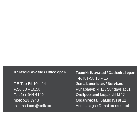
Kantselei avatud / Office open
Toomkirik avatud / Cathedral open
T-P/Tue-Su 10 – 16
T-R/Tue-Fri 10 – 14
Jumalateenistus / Services
P/Su 10 – 10.50
Pühapäeviti kl 11 / Sundays at 11
Telefon: 644 4140
Orelipooltund
laupäeviti kl 12
mob: 528 1943
Organ recital
, Saturdays at 12
tallinna.toom@eelk.ee
Annetusega / Donation required