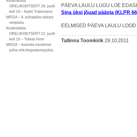
Kesknädala
PÄEVA LAULU LUGU LOE EDASI 
ORELIKONTSERT 29. juulil
kell 19 – Kadri Traksmann
Sina üksi jõuad päästa (KLPR 66
MISSA – 9. pühapäev pärast
nelipüha
EELMISED PÄEVA LAULU LOOD
Kesknädala
ORELIKONTSERT 22. juulil
kell 19 – Tobias Horn
Tallinna Toomkirik
29.10.2011
MISSA – Issanda muutmise
püha ehk kirgastamispüha