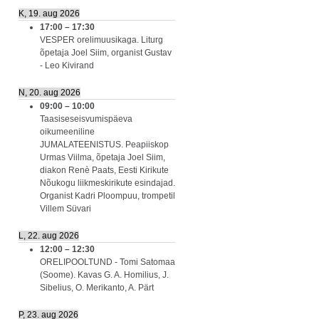
K, 19. aug 2026
17:00
–
17:30
VESPER orelimuusikaga. Liturg
õpetaja Joel Siim, organist Gustav
- Leo Kivirand
N, 20. aug 2026
09:00
–
10:00
Taasiseseisvumispäeva
oikumeeniline
JUMALATEENISTUS. Peapiiskop
Urmas Viilma, õpetaja Joel Siim,
diakon Renè Paats, Eesti Kirikute
Nõukogu liikmeskirikute esindajad.
Organist Kadri Ploompuu, trompetil
Villem Süvari
L, 22. aug 2026
12:00
–
12:30
ORELIPOOLTUND - Tomi Satomaa
(Soome). Kavas G. A. Homilius, J.
Sibelius, O. Merikanto, A. Pärt
P, 23. aug 2026