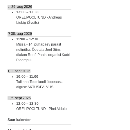
L, 29. aug 2026
12:00
–
12:30
ORELIPOOLTUND - Andreas
Liebig (Šveits)
P, 30. aug 2026
11:00
–
12:30
Missa - 14. pühapäev pärast
nelipüha. Õpetaja Joel Siim,
diakon Renè Paats, organist Kadri
Ploompuu
T, 1. sept 2026
10:00
–
11:00
Tallinna Toomkooli õppeaasta
alguse AKTUS/PALVUS
L, 5. sept 2026
12:00
–
12:30
ORELIPOOLTUND - Piret Aidulo
Suur kalender