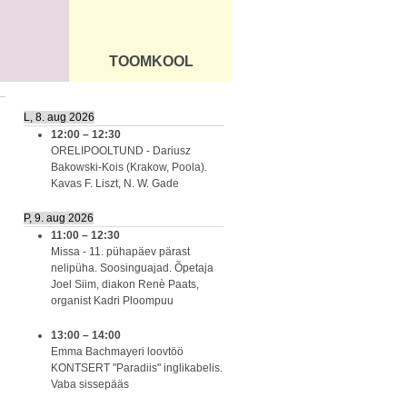
TOOMKOOL
DUS
ÜLDINFO
L, 8. aug 2026
12:00
–
12:30
ORELIPOOLTUND - Dariusz
Bakowski-Kois (Krakow, Poola).
Kavas F. Liszt, N. W. Gade
P, 9. aug 2026
11:00
–
12:30
Missa - 11. pühapäev pärast
nelipüha. Soosinguajad. Õpetaja
Joel Siim, diakon Renè Paats,
organist Kadri Ploompuu
13:00
–
14:00
Emma Bachmayeri loovtöö
KONTSERT "Paradiis" inglikabelis.
Vaba sissepääs