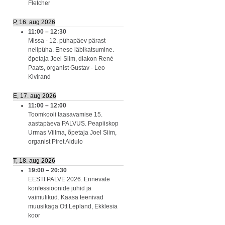
Fletcher
P, 16. aug 2026
11:00
–
12:30
Missa - 12. pühapäev pärast
nelipüha. Enese läbikatsumine.
õpetaja Joel Siim, diakon Renè
Paats, organist Gustav - Leo
Kivirand
E, 17. aug 2026
11:00
–
12:00
Toomkooli taasavamise 15.
aastapäeva PALVUS. Peapiiskop
Urmas Viilma, õpetaja Joel Siim,
organist Piret Aidulo
T, 18. aug 2026
19:00
–
20:30
EESTI PALVE 2026. Erinevate
konfessioonide juhid ja
vaimulikud. Kaasa teenivad
muusikaga Ott Lepland, Ekklesia
koor