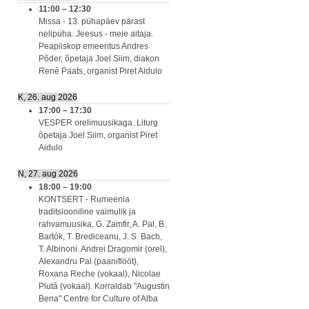
11:00
–
12:30
Missa - 13. pühapäev pärast
nelipüha. Jeesus - meie aitaja.
Peapiiskop emeeritus Andres
Põder, õpetaja Joel Siim, diakon
Renè Paats, organist Piret Aidulo
K, 26. aug 2026
17:00
–
17:30
VESPER orelimuusikaga. Liturg
õpetaja Joel Siim, organist Piret
Aidulo
N, 27. aug 2026
18:00
–
19:00
KONTSERT - Rumeenia
traditsiooniline vaimulik ja
rahvamuusika, G. Zamfir, A. Pal, B.
Bartók, T. Brediceanu, J. S. Bach,
T. Albinoni. Andrei Dragomir (orel),
Alexandru Pal (paaniflööt),
Roxana Reche (vokaal), Nicolae
Plută (vokaal). Korraldab "Augustin
Bena" Centre for Culture of Alba