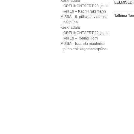
Kesknädala
EELMISED 
ORELIKONTSERT 29. juulil
kell 19 – Kadri Traksmann
Tallinna To
MISSA – 9. pühapäev pärast
nelipüha
Kesknädala
ORELIKONTSERT 22. juulil
kell 19 – Tobias Horn
MISSA – Issanda muutmise
püha ehk kirgastamispüha