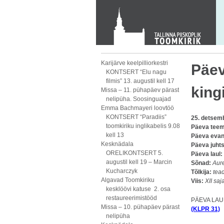
KONTAKT
Toom-Kooli 6, 10130 TALLINN
tallinna.toom
@
eelk.ee
+372 644 4140
Karijärve keelpilliorkestri
Päev
KONTSERT “Elu nagu
filmis” 13. augustil kell 17
king
Missa – 11. pühapäev pärast
nelipüha. Soosinguajad
Emma Bachmayeri loovtöö
KONTSERT “Paradiis”
25. detsem
toomkiriku inglikabelis 9.08
Päeva tee
kell 13
Päeva evan
Kesknädala
Päeva juht
ORELIKONTSERT 5.
Päeva laul:
augustil kell 19 – Marcin
Sõnad:
Aur
Kucharczyk
Tõlkija:
tea
Algavad Toomkiriku
Viis:
XII saj
kesklöövi katuse 2. osa
restaureerimistööd
PÄEVA LAU
Missa – 10. pühapäev pärast
(KLPR 31)
nelipüha