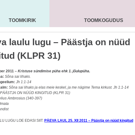
TOOMKIRIK
TOOMKOGUDUS
MAARJA KIRIK
SEENIORID
KOGU
a laulu lugu – Päästja on nüüd
itud (KLPR 31)
ber 2011 –
Kristuse sündimise püha ehk 1. jõulupüha.
ma:
Sõna sai lihaks.
geelium:
Jh 1:1-14
salm:
Sõna sai lihaks ja elas meie keskel, ja me nägime Tema kirkust. Jh 1:1-14
PÄÄSTJA ON NÜÜD KINGITUD (KLPR 31)
elius Ambrosius (340-397)
dmata
andist
LU LUGU LOE EDASI SIIT:
PÄEVA LAUL 25. XII 2011 – Päästja on nüüd kingitud