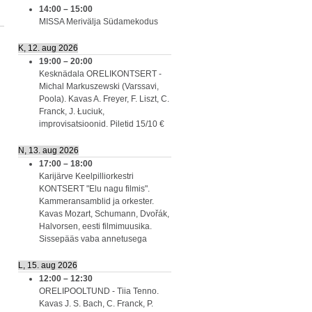
14:00
–
15:00
MISSA Merivälja Südamekodus
K, 12. aug 2026
19:00
–
20:00
Kesknädala ORELIKONTSERT -
Michal Markuszewski (Varssavi,
Poola). Kavas A. Freyer, F. Liszt, C.
Franck, J. Łuciuk,
improvisatsioonid. Piletid 15/10 €
N, 13. aug 2026
17:00
–
18:00
Karijärve Keelpilliorkestri
KONTSERT "Elu nagu filmis".
Kammeransamblid ja orkester.
Kavas Mozart, Schumann, Dvořák,
Halvorsen, eesti filmimuusika.
Sissepääs vaba annetusega
L, 15. aug 2026
12:00
–
12:30
ORELIPOOLTUND - Tiia Tenno.
Kavas J. S. Bach, C. Franck, P.