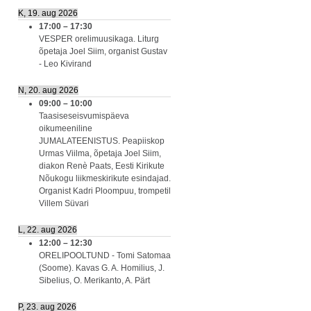
K, 19. aug 2026
17:00
–
17:30
VESPER orelimuusikaga. Liturg
õpetaja Joel Siim, organist Gustav
- Leo Kivirand
N, 20. aug 2026
09:00
–
10:00
Taasiseseisvumispäeva
oikumeeniline
JUMALATEENISTUS. Peapiiskop
Urmas Viilma, õpetaja Joel Siim,
diakon Renè Paats, Eesti Kirikute
Nõukogu liikmeskirikute esindajad.
Organist Kadri Ploompuu, trompetil
Villem Süvari
L, 22. aug 2026
12:00
–
12:30
ORELIPOOLTUND - Tomi Satomaa
(Soome). Kavas G. A. Homilius, J.
Sibelius, O. Merikanto, A. Pärt
P, 23. aug 2026