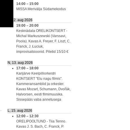
14:00
–
15:00
MISSA Merivälja Südamekodus
K, 12. aug 2026
19:00
–
20:00
Kesknädala ORELIKONTSERT -
Michal Markuszewski (Varssavi,
Poola). Kavas A. Freyer, F. Liszt, C.
Franck, J. Łuciuk,
improvisatsioonid. Piletid 15/10 €
N, 13. aug 2026
17:00
–
18:00
Karijärve Keelpilliorkestri
KONTSERT "Elu nagu filmis".
Kammeransamblid ja orkester.
Kavas Mozart, Schumann, Dvořák,
Halvorsen, eesti filmimuusika.
Sissepääs vaba annetusega
L, 15. aug 2026
12:00
–
12:30
ORELIPOOLTUND - Tiia Tenno.
Kavas J. S. Bach, C. Franck, P.