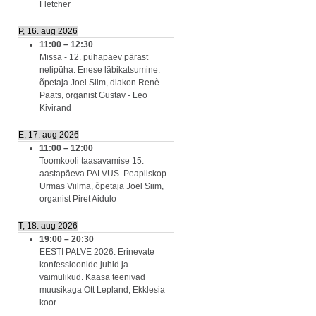
Fletcher
P, 16. aug 2026
11:00
–
12:30
Missa - 12. pühapäev pärast
nelipüha. Enese läbikatsumine.
õpetaja Joel Siim, diakon Renè
Paats, organist Gustav - Leo
Kivirand
E, 17. aug 2026
11:00
–
12:00
Toomkooli taasavamise 15.
aastapäeva PALVUS. Peapiiskop
Urmas Viilma, õpetaja Joel Siim,
organist Piret Aidulo
T, 18. aug 2026
19:00
–
20:30
EESTI PALVE 2026. Erinevate
konfessioonide juhid ja
vaimulikud. Kaasa teenivad
muusikaga Ott Lepland, Ekklesia
koor