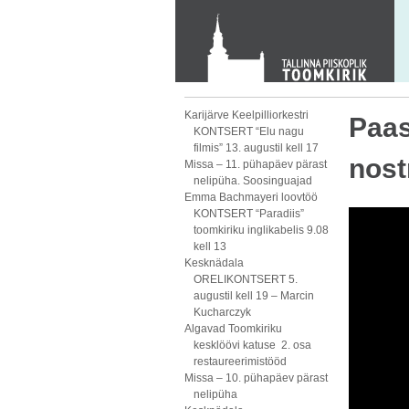
KONTAKT
Toom-Kooli 6, 10130 TALLINN
tallinna.toom
@
eelk.ee
+372 644 4140
Karijärve Keelpilliorkestri
Paas
KONTSERT “Elu nagu
filmis” 13. augustil kell 17
nost
Missa – 11. pühapäev pärast
nelipüha. Soosinguajad
Emma Bachmayeri loovtöö
KONTSERT “Paradiis”
toomkiriku inglikabelis 9.08
kell 13
Kesknädala
ORELIKONTSERT 5.
augustil kell 19 – Marcin
Kucharczyk
Algavad Toomkiriku
kesklöövi katuse 2. osa
restaureerimistööd
Missa – 10. pühapäev pärast
nelipüha