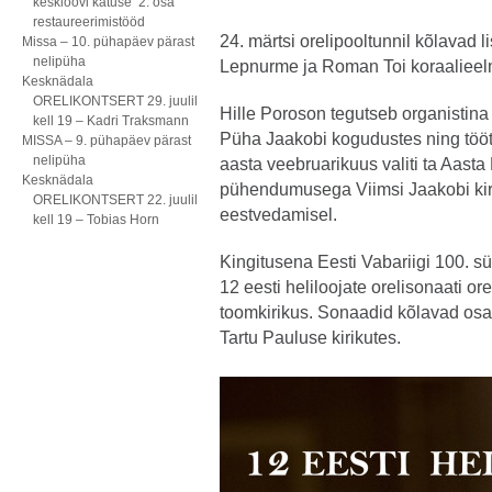
kesklöövi katuse 2. osa
restaureerimistööd
24. märtsi orelipooltunnil kõlavad 
Missa – 10. pühapäev pärast
nelipüha
Lepnurme ja Roman Toi koraaliee
Kesknädala
ORELIKONTSERT 29. juulil
Hille Poroson tegutseb organistin
kell 19 – Kadri Traksmann
Püha Jaakobi kogudustes ning töö
MISSA – 9. pühapäev pärast
nelipüha
aasta veebruarikuus valiti ta Aast
Kesknädala
pühendumusega Viimsi Jaakobi kirik
ORELIKONTSERT 22. juulil
eestvedamisel.
kell 19 – Tobias Horn
Kingitusena Eesti Vabariigi 100. s
12 eesti heliloojate orelisonaati ore
toomkirikus. Sonaadid kõlavad osali
Tartu Pauluse kirikutes.