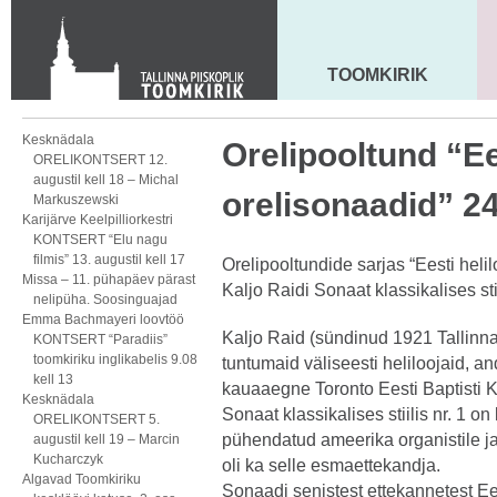
Toom-Kooli 6, 10130 TALLINN
tallinna.toom
@
eelk.ee
+372 644 4140
TOOMKIRIK
MAARJA KIRIK
Kesknädala
Orelipooltund “Ee
ORELIKONTSERT 12.
augustil kell 18 – Michal
orelisonaadid” 24
Markuszewski
Karijärve Keelpilliorkestri
KONTSERT “Elu nagu
filmis” 13. augustil kell 17
Orelipooltundide sarjas “Eesti helil
Missa – 11. pühapäev pärast
Kaljo Raidi Sonaat klassikalises stii
nelipüha. Soosinguajad
Emma Bachmayeri loovtöö
Kaljo Raid (sündinud 1921 Tallinn
KONTSERT “Paradiis”
toomkiriku inglikabelis 9.08
tuntumaid väliseesti heliloojaid, and
kell 13
kauaaegne Toronto Eesti Baptisti 
Kesknädala
Sonaat klassikalises stiilis nr. 1 on
ORELIKONTSERT 5.
pühendatud ameerika organistile ja 
augustil kell 19 – Marcin
Kucharczyk
oli ka selle esmaettekandja.
Algavad Toomkiriku
Sonaadi senistest ettekannetest 