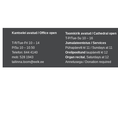
Kantselei avatud / Office open
Toomkirik avatud / Cathedral open
T-P/Tue-Su 10 – 16
T-R/Tue-Fri 10 – 14
Jumalateenistus / Services
P/Su 10 – 10.50
Pühapäeviti kl 11 / Sundays at 11
Telefon: 644 4140
Orelipooltund
laupäeviti kl 12
mob: 528 1943
Organ recital
, Saturdays at 12
tallinna.toom@eelk.ee
Annetusega / Donation required