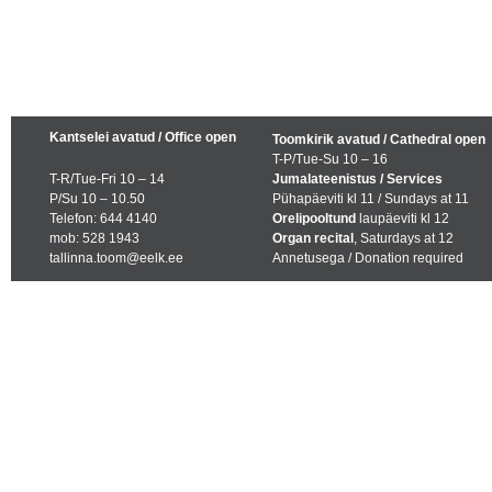
Kantselei avatud / Office open
Toomkirik avatud / Cathedral open
T-P/Tue-Su 10 – 16
T-R/Tue-Fri 10 – 14
Jumalateenistus / Services
P/Su 10 – 10.50
Pühapäeviti kl 11 / Sundays at 11
Telefon: 644 4140
Orelipooltund
laupäeviti kl 12
mob: 528 1943
Organ recital
, Saturdays at 12
tallinna.toom@eelk.ee
Annetusega / Donation required