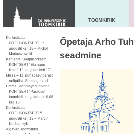
Toom-Kooli 6, 10130 TALLINN
tallinna.toom
@
eelk.ee
+372 644 4140
TOOMKIRIK
MAARJA KIRIK
Kesknädala
Õpetaja Arho Tuh
ORELIKONTSERT 12.
augustil kell 18 – Michal
seadmine
Markuszewski
Karijärve Keelpilliorkestri
KONTSERT “Elu nagu
filmis” 13. augustil kell 17
Missa – 11. pühapäev pärast
nelipüha. Soosinguajad
Emma Bachmayeri loovtöö
KONTSERT “Paradiis”
toomkiriku inglikabelis 9.08
kell 13
Kesknädala
ORELIKONTSERT 5.
augustil kell 19 – Marcin
Kucharczyk
Algavad Toomkiriku