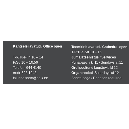
Kantselei avatud / Office open
Toomkirik avatud / Cathedral open
T-P/Tue-Su 10 – 16
T-R/Tue-Fri 10 – 14
Jumalateenistus / Services
P/Su 10 – 10.50
Pühapäeviti kl 11 / Sundays at 11
Telefon: 644 4140
Orelipooltund
laupäeviti kl 12
mob: 528 1943
Organ recital
, Saturdays at 12
tallinna.toom@eelk.ee
Annetusega / Donation required