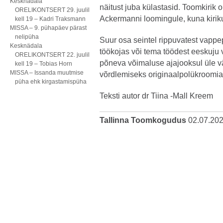
Kesknädala
näitust juba külastasid. Toomkirik 
ORELIKONTSERT 29. juulil
Ackermanni loomingule, kuna kiriku
kell 19 – Kadri Traksmann
MISSA – 9. pühapäev pärast
nelipüha
Suur osa seintel rippuvatest vapp
Kesknädala
töökojas või tema töödest eeskuju 
ORELIKONTSERT 22. juulil
põneva võimaluse ajajooksul üle v
kell 19 – Tobias Horn
MISSA – Issanda muutmise
võrdlemiseks originaalpolükroomia
püha ehk kirgastamispüha
Teksti autor dr Tiina -Mall Kreem
Tallinna Toomkogudus
02.07.20