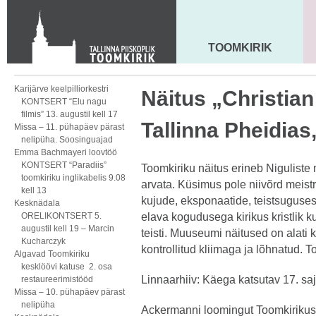
KONTAKT
Toom-Kooli 6, 10130 TALLINN
tallinna.toom
@
eelk.ee
TOOMKIRIK
MAARJA KIRIK
+372 644 4140
Karijärve keelpilliorkestri
Näitus „Christia
KONTSERT “Elu nagu
filmis” 13. augustil kell 17
Tallinna Pheidias
Missa – 11. pühapäev pärast
nelipüha. Soosinguajad
Emma Bachmayeri loovtöö
KONTSERT “Paradiis”
Toomkiriku näitus erineb Niguliste
toomkiriku inglikabelis 9.08
arvata. Küsimus pole niivõrd meistri
kell 13
kujude, eksponaatide, teistsuguses 
Kesknädala
ORELIKONTSERT 5.
elava kogudusega kirikus kristlik k
augustil kell 19 – Marcin
teisti. Muuseumi näitused on alati kui
Kucharczyk
kontrollitud kliimaga ja lõhnatud. T
Algavad Toomkiriku
kesklöövi katuse 2. osa
Linnaarhiiv: Käega katsutav 17. sa
restaureerimistööd
Missa – 10. pühapäev pärast
nelipüha
Ackermanni loomingut Toomkirikus 