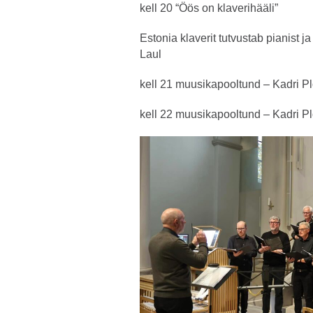
kell 20 “Öös on klaverihääli”
Estonia klaverit tutvustab pianist j
Laul
kell 21 muusikapooltund – Kadri P
kell 22 muusikapooltund – Kadri P