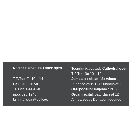
Kantselei avatud / Office open
Toomkirik avatud / Cathedral open
T-P/Tue-Su 10 – 16
T-R/Tue-Fri 10 – 14
Jumalateenistus / Services
P/Su 10 – 10.50
Pühapäeviti kl 11 / Sundays at 11
Telefon: 644 4140
Orelipooltund
laupäeviti kl 12
mob: 528 1943
Organ recital
, Saturdays at 12
tallinna.toom@eelk.ee
Annetusega / Donation required