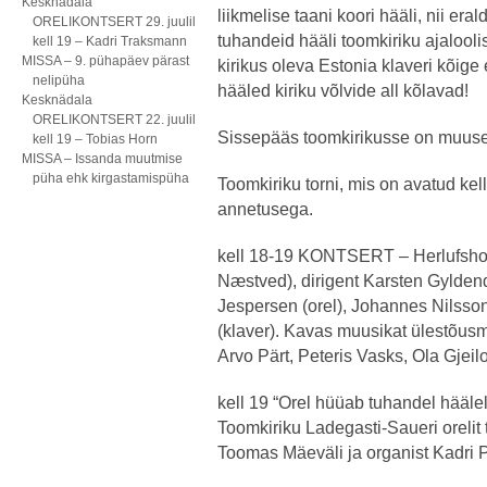
Kesknädala
liikmelise taani koori hääli, nii eral
ORELIKONTSERT 29. juulil
tuhandeid hääli toomkiriku ajalooli
kell 19 – Kadri Traksmann
MISSA – 9. pühapäev pärast
kirikus oleva Estonia klaveri kõig
nelipüha
hääled kiriku võlvide all kõlavad!
Kesknädala
ORELIKONTSERT 22. juulil
Sissepääs toomkirikusse on muuse
kell 19 – Tobias Horn
MISSA – Issanda muutmise
püha ehk kirgastamispüha
Toomkiriku torni, mis on avatud ke
annetusega.
kell 18-19 KONTSERT – Herlufshol
Næstved), dirigent Karsten Gylden
Jespersen (orel), Johannes Nilsso
(klaver). Kavas muusikat ülestõusm
Arvo Pärt, Peteris Vasks, Ola Gjeil
kell 19 “Orel hüüab tuhandel häälel
Toomkiriku Ladegasti-Saueri orelit 
Toomas Mäeväli ja organist Kadri