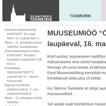
KONTAKT
Toom-Kooli 6, 10130 TALLINN
tallinna.toom
@
eelk.ee
TOOMKIRIK
MAARJA KIRIK
+372 644 4140
Karijärve keelpilliorkestri
MUUSEUMIÖÖ “Öö
KONTSERT “Elu nagu
filmis” 13. augustil kell 17
laupäeval, 16. mai
Missa – 11. pühapäev pärast
nelipüha. Soosinguajad
Emma Bachmayeri loovtöö
KONTSERT “Paradiis”
Kord aastas, laupäevasel maiõhtu
toomkiriku inglikabelis 9.08
mäluasutused oma uksed tavapäras
kell 13
hinnaga või suisa tasuta, et tähis
Kesknädala
ORELIKONTSERT 5.
Eesti Muuseumiühing korraldab mu
augustil kell 19 – Marcin
korraldanud seda juba 15 korda.
Kucharczyk
Algavad Toomkiriku
Ka Tallinna Toomkirik on kõigil aast
kesklöövi katuse 2. osa
muuseumiööst .
restaureerimistööd
Missa – 10. pühapäev pärast
nelipüha
Sel aastal saab toomkirikus muuseu