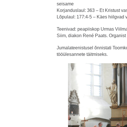
seisame
Korjanduslaul: 363 – Et Kristust vas
Lõpulaul: 177:4-5 – Käes hiilgvad
Teenivad: peapiiskop Urmas Viilma
Siim, diakon René Paats. Organist
Jumalateenistusel õnnistati Toomko
tööülesannete täitmiseks.