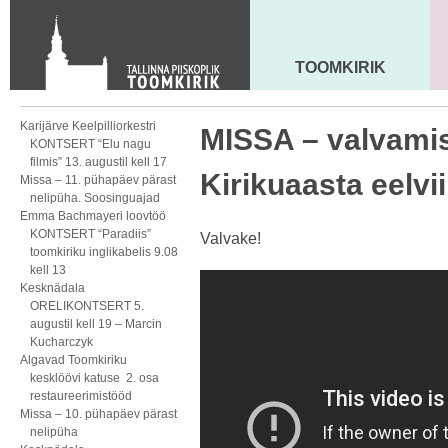
KONTAKT
Toom-Kooli 6, 10130 TALLINN
tallinna.toom
@
eelk.ee
TOOMKIRIK
MAARJA KIRIK
+372 644 4140
Karijärve Keelpilliorkestri
MISSA – valvami
KONTSERT “Elu nagu
filmis” 13. augustil kell 17
Kirikuaasta eelv
Missa – 11. pühapäev pärast
nelipüha. Soosinguajad
Emma Bachmayeri loovtöö
KONTSERT “Paradiis”
Valvake!
toomkiriku inglikabelis 9.08
kell 13
Kesknädala
ORELIKONTSERT 5.
augustil kell 19 – Marcin
Kucharczyk
Algavad Toomkiriku
kesklöövi katuse 2. osa
restaureerimistööd
Missa – 10. pühapäev pärast
nelipüha