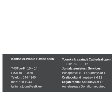
Kantselei avatud / Office open
Toomkirik avatud / Cathedral open
T-P/Tue-Su 10 – 16
T-R/Tue-Fri 10 – 14
Jumalateenistus / Services
P/Su 10 – 10.50
Pühapäeviti kl 11 / Sundays at 11
Telefon: 644 4140
Orelipooltund
laupäeviti kl 12
mob: 528 1943
Organ recital
, Saturdays at 12
tallinna.toom@eelk.ee
Annetusega / Donation required