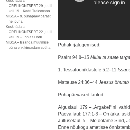
Kesknädala
ORELIKONTSERT 29. juulil
kell 19 – Kadri Traksmann
MISSA – 9. pühapäev pärast
nelipüha
Kesknädala
ORELIKONTSERT 22. juulil
kell 19 – Tobias Horn
MISSA – Issanda muutmise
Pühakirjalugemised:
püha ehk kirgastamispüha
Psalm 94:8–15
Millal te saate targ
1. Tessalooniklastele 5:2–11
Issan
Matteuse 24:36–44
Jeesus õhutab
Pühapäevased laulud:
Alguslaul: 179 – „Ärgake!“ nii vah
Päeva laul: 177:1-3 – Oh ärka, usk
Jutluselaul: 5 – Me ootame Sind, J
Enne nõukogu ametisse õnnistamist