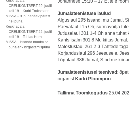
Kesknädala
Johannese 15:10 – 17 Et teie rõõm 
ORELIKONTSERT 29. juulil
kell 19 – Kadri Traksmann
Jumalateenistuse laulud
MISSA – 9. pühapäev pärast
Alguslaul 295 Issand, mu Jumal, S
nelipüha
Päevalaul 115 Oh, surmavõitja tul
Kesknädala
ORELIKONTSERT 22. juulil
Jutluselaul 301 1-4 Oh anna tuhat 
kell 19 – Tobias Horn
Kantslisalm 301 8 Mu kiitus Jumal,
MISSA – Issanda muutmise
Mälestuslaul 261 2-3 Tähtede taga
püha ehk kirgastamispüha
Korjanduslaul 296 Jeesusele, Jee
Lõpulaul 386 Jumal, Sind me kiid
Jumalateenistusel teenivad
: õpe
organist
Kadri Ploompuu
Tallinna Toomkogudus
25.04.20