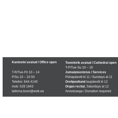
Kantselei avatud / Office open
Toomkirik avatud / Cathedral open
T-P/Tue-Su 10 – 16
T-R/Tue-Fri 10 – 14
Jumalateenistus / Services
P/Su 10 – 10.50
Pühapäeviti kl 11 / Sundays at 11
Telefon: 644 4140
Orelipooltund
laupäeviti kl 12
mob: 528 1943
Organ recital
, Saturdays at 12
tallinna.toom@eelk.ee
Annetusega / Donation required