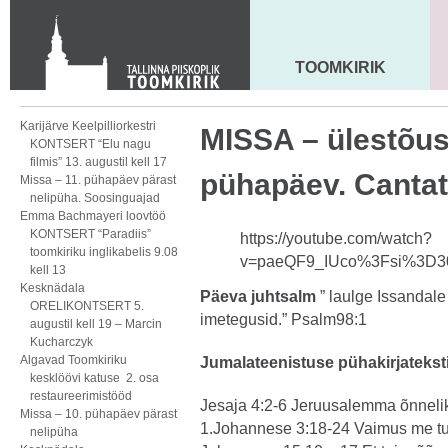
KONTAKT
Toom-Kooli 6, 10130 TALLINN
tallinna.toom
@
eelk.ee
TOOMKIRIK
MAARJA KIRIK
+372 644 4140
Karijärve Keelpilliorkestri
MISSA – ülestõus
KONTSERT “Elu nagu
filmis” 13. augustil kell 17
pühapäev. Canta
Missa – 11. pühapäev pärast
nelipüha. Soosinguajad
Emma Bachmayeri loovtöö
KONTSERT “Paradiis”
https://youtube.com/watch?
toomkiriku inglikabelis 9.08
v=paeQF9_IUco%3Fsi%3D3
kell 13
Kesknädala
Päeva juhtsalm
” laulge Issandale 
ORELIKONTSERT 5.
imetegusid.” Psalm98:1
augustil kell 19 – Marcin
Kucharczyk
Algavad Toomkiriku
Jumalateenistuse pühakirjatekst
kesklöövi katuse 2. osa
restaureerimistööd
Jesaja 4:2-6 Jeruusalemma õnnelik
Missa – 10. pühapäev pärast
1.Johannese 3:18-24 Vaimus me t
nelipüha