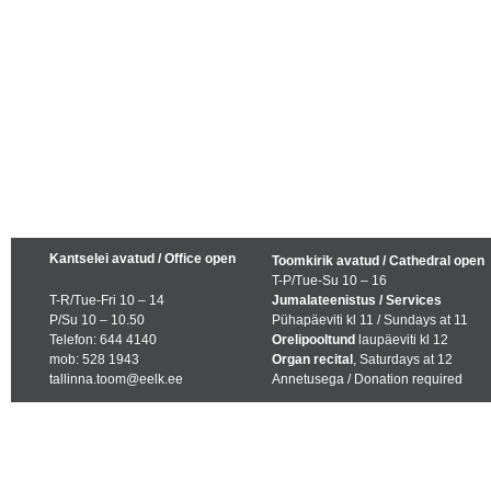
Kantselei avatud / Office open
Toomkirik avatud / Cathedral open
T-P/Tue-Su 10 – 16
T-R/Tue-Fri 10 – 14
Jumalateenistus / Services
P/Su 10 – 10.50
Pühapäeviti kl 11 / Sundays at 11
Telefon: 644 4140
Orelipooltund
laupäeviti kl 12
mob: 528 1943
Organ recital
, Saturdays at 12
tallinna.toom@eelk.ee
Annetusega / Donation required