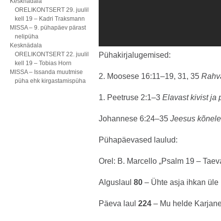
Kesknädala
ORELIKONTSERT 29. juulil
kell 19 – Kadri Traksmann
MISSA – 9. pühapäev pärast
nelipüha
Kesknädala
ORELIKONTSERT 22. juulil
Pühakirjalugemised:
kell 19 – Tobias Horn
MISSA – Issanda muutmise
2. Moosese 16:11–19, 31, 35
Rahva
püha ehk kirgastamispüha
1. Peetruse 2:1–3
Elavast kivist ja
Johannese 6:24–35
Jeesus kõneleb
Pühapäevased laulud:
Orel: B. Marcello „Psalm 19 – Taev
Alguslaul
80
– Ühte asja ihkan üle
Päeva laul
224
– Mu helde Karjane