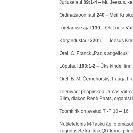
Jutluselaul
89:1-4
– Mu Jeesus, kes
Ordinatsioonilaul
240
– Meil Kristu
Riietamise ajal
130
– Oh Looja Vai
Korjanduslaul
220:1-
– Jeesus Kris
Orel: C. Franck „Panis angelicus“
Lõpulaul
163:1-2
– Üks kindel linn 
Orel: B. M. Černohorský, Fuuga F-
Teenivad: peapiiskop Urmas Viilma
Siim, diakon Renè Paats, organist
Toomkirik on avatud T -P 10 – 16
Nutitelefonis M-Tasku äpi olemasol
kogudusele ka ilma QR-koodi pildi