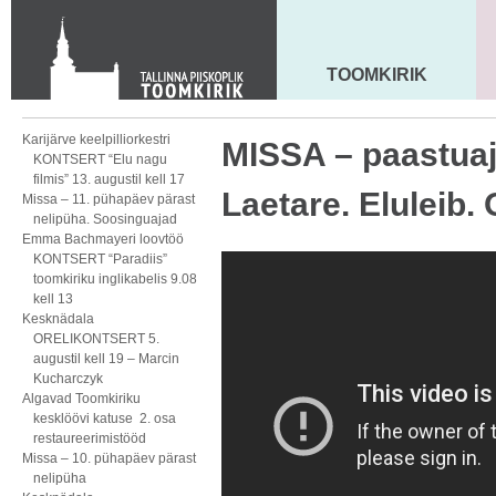
KONTAKT
Toom-Kooli 6, 10130 TALLINN
tallinna.toom
@
eelk.ee
TOOMKIRIK
MAARJA KIRIK
+372 644 4140
Karijärve keelpilliorkestri
MISSA – paastuaj
KONTSERT “Elu nagu
filmis” 13. augustil kell 17
Laetare. Eluleib.
Missa – 11. pühapäev pärast
nelipüha. Soosinguajad
Emma Bachmayeri loovtöö
KONTSERT “Paradiis”
toomkiriku inglikabelis 9.08
kell 13
Kesknädala
ORELIKONTSERT 5.
augustil kell 19 – Marcin
Kucharczyk
Algavad Toomkiriku
kesklöövi katuse 2. osa
restaureerimistööd
Missa – 10. pühapäev pärast
nelipüha