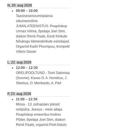
N, 20. aug 2026
09:00
–
10:00
Taasiseseisvumispäeva
oikumeeniline
JUMALATEENISTUS. Peapiiskop
Urmas Viilma, õpetaja Joel Siim,
diakon Renè Paats, Eesti Kirikute
Nõukogu liikmeskirikute esindajad.
Organist Kadri Ploompuu, trompetil
Villem Süvari
L, 22. aug 2026
12:00
–
12:30
ORELIPOOLTUND - Tomi Satomaa
(Soome). Kavas G. A. Homilius, J.
Sibelius, O. Merikanto, A. Pärt
P, 23. aug 2026
11:00
–
12:30
Missa - 13. pühapäev pärast
nelipüha. Jeesus - meie aitaja.
Peapiiskop emeeritus Andres
Põder, õpetaja Joel Siim, diakon
Renè Paats, organist Piret Aidulo