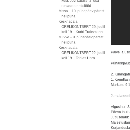
kesklöövi katuse 2. osa
restaureerimistööd
Missa – 10. pühapäev pärast
nelipüha
Kesknädala
ORELIKONTSERT 29. juulil
kell 19 – Kadri Traksmann
MISSA – 9. pühapäev pärast
nelipüha
Kesknädala
Palve ja usk
ORELIKONTSERT 22. juulil
kell 19 – Tobias Horn
Pühakirjalu
2. Kuningat
1. Korintla
Markuse 9:
Jumalateeni
Alguslaul: 
Päeva laul: 
Jutluselaul:
Mälestuslaul
Korjandusla