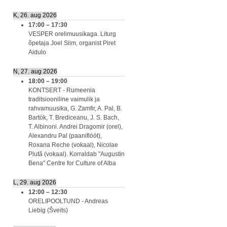
K, 26. aug 2026
17:00
–
17:30
VESPER orelimuusikaga. Liturg
õpetaja Joel Siim, organist Piret
Aidulo
N, 27. aug 2026
18:00
–
19:00
KONTSERT - Rumeenia
traditsiooniline vaimulik ja
rahvamuusika, G. Zamfir, A. Pal, B.
Bartók, T. Brediceanu, J. S. Bach,
T. Albinoni. Andrei Dragomir (orel),
Alexandru Pal (paaniflööt),
Roxana Reche (vokaal), Nicolae
Plută (vokaal). Korraldab "Augustin
Bena" Centre for Culture of Alba
L, 29. aug 2026
12:00
–
12:30
ORELIPOOLTUND - Andreas
Liebig (Šveits)