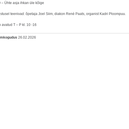
 – Ühte asja ihkan üle kõige
stusel teenivad: õpetaja Joel Siim, diakon Renè Paats, organist Kadri Ploompuu.
 avatud T – P kl. 10 -16
oomkogudus
26.02.2026