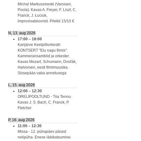
Michal Markuszewski (Varssavi,
Poola). Kavas A. Freyer, F. Liszt, C.
Franck, J. Łuciuk,
improvisatsioonid. Piletid 15/10 €
N, 13. aug 2026
17:00
–
18:00
Karijärve Keelpilliorkestri
KONTSERT "Elu nagu filmis".
Kammeransamblid ja orkester.
Kavas Mozart, Schumann, Dvořák,
Halvorsen, eesti filmimuusika.
Sissepääs vaba annetusega
L, 15. aug 2026
12:00
–
12:30
ORELIPOOLTUND - Tiia Tenno.
Kavas J. S. Bach, C. Franck, P.
Fletcher
P, 16. aug 2026
11:00
–
12:30
Missa - 12. pühapäev pärast
nelipüha. Enese läbikatsumine.