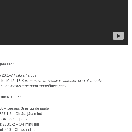
.
gemised:
e 20:1–7
Hiskija haigus
stele 10:12–13
Kes enese arvab seisvat, vaadaku, et ta ei langeks
17–29
Jeesus tervendab langetõbise poisi
stuse laulud:
338 – Jeesus, Sinu juurde jääda
327:1-3 – Oh ära jäta mind
 334 – Ainult päev
: 283:1-2 – Ole minu ligi
ul: 410 – Oh Issand, jää