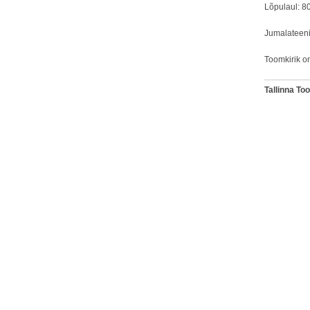
Lõpulaul: 80
Jumalateeni
Toomkirik on
Tallinna T