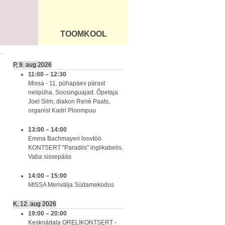
TOOMKOOL
DUS
ÜLDINFO
P, 9. aug 2026
11:00
–
12:30
Missa - 11. pühapäev pärast
nelipüha. Soosinguajad. Õpetaja
Joel Siim, diakon Renè Paats,
organist Kadri Ploompuu
13:00
–
14:00
Emma Bachmayeri loovtöö
KONTSERT "Paradiis" inglikabelis.
Vaba sissepääs
14:00
–
15:00
MISSA Merivälja Südamekodus
K, 12. aug 2026
19:00
–
20:00
Kesknädala ORELIKONTSERT -