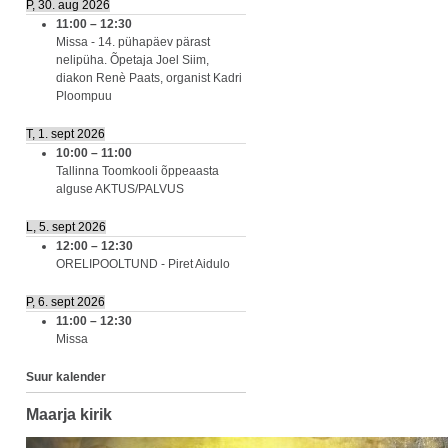
P, 30. aug 2026
11:00
–
12:30
Missa - 14. pühapäev pärast
nelipüha. Õpetaja Joel Siim,
diakon Renè Paats, organist Kadri
Ploompuu
T, 1. sept 2026
10:00
–
11:00
Tallinna Toomkooli õppeaasta
alguse AKTUS/PALVUS
L, 5. sept 2026
12:00
–
12:30
ORELIPOOLTUND - Piret Aidulo
P, 6. sept 2026
11:00
–
12:30
Missa
Suur kalender
Maarja kirik