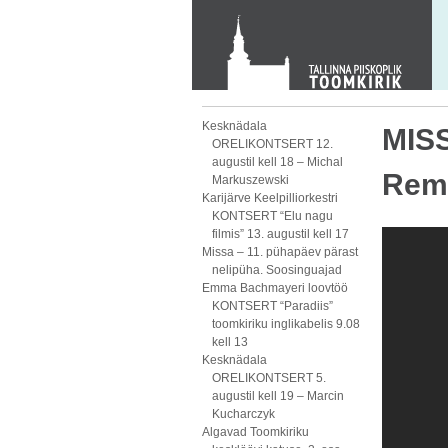
Toom-Kooli 6, 10130 TALLINN
tallinna.toom
@
eelk.ee
+372 644 4140
Kesknädala
MISS
ORELIKONTSERT 12.
augustil kell 18 – Michal
Remi
Markuszewski
Karijärve Keelpilliorkestri
KONTSERT “Elu nagu
filmis” 13. augustil kell 17
Missa – 11. pühapäev pärast
nelipüha. Soosinguajad
Emma Bachmayeri loovtöö
KONTSERT “Paradiis”
toomkiriku inglikabelis 9.08
kell 13
Kesknädala
ORELIKONTSERT 5.
augustil kell 19 – Marcin
Kucharczyk
Algavad Toomkiriku