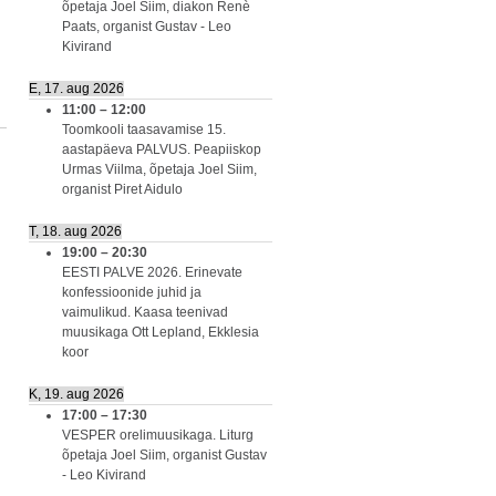
õpetaja Joel Siim, diakon Renè
Paats, organist Gustav - Leo
Kivirand
E, 17. aug 2026
11:00
–
12:00
Toomkooli taasavamise 15.
aastapäeva PALVUS. Peapiiskop
Urmas Viilma, õpetaja Joel Siim,
organist Piret Aidulo
T, 18. aug 2026
19:00
–
20:30
EESTI PALVE 2026. Erinevate
konfessioonide juhid ja
vaimulikud. Kaasa teenivad
muusikaga Ott Lepland, Ekklesia
koor
K, 19. aug 2026
17:00
–
17:30
VESPER orelimuusikaga. Liturg
õpetaja Joel Siim, organist Gustav
- Leo Kivirand