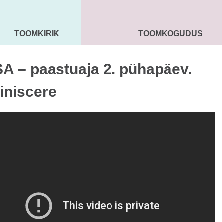
TOOMKIRIK
TOOMKOGUDUS
MAARJA KIRIK
SEENIORID
KOGU
A – paastuaja 2. pühapäev.
niscere