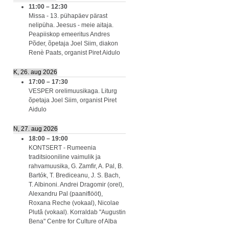
11:00
–
12:30
Missa - 13. pühapäev pärast
nelipüha. Jeesus - meie aitaja.
Peapiiskop emeeritus Andres
Põder, õpetaja Joel Siim, diakon
Renè Paats, organist Piret Aidulo
K, 26. aug 2026
17:00
–
17:30
VESPER orelimuusikaga. Liturg
õpetaja Joel Siim, organist Piret
Aidulo
N, 27. aug 2026
18:00
–
19:00
KONTSERT - Rumeenia
traditsiooniline vaimulik ja
rahvamuusika, G. Zamfir, A. Pal, B.
Bartók, T. Brediceanu, J. S. Bach,
T. Albinoni. Andrei Dragomir (orel),
Alexandru Pal (paaniflööt),
Roxana Reche (vokaal), Nicolae
Plută (vokaal). Korraldab "Augustin
Bena" Centre for Culture of Alba