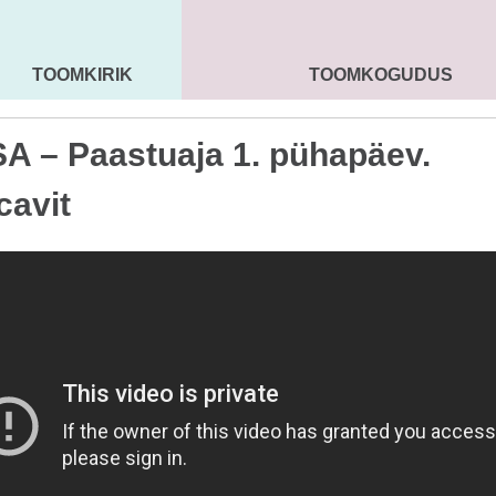
TOOMKIRIK
TOOMKOGUDUS
MAARJA KIRIK
SEENIORID
KOGU
A – Paastuaja 1. pühapäev.
cavit