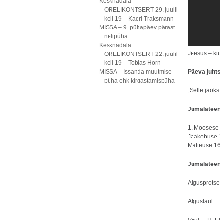
Kesknädala
ORELIKONTSERT 29. juulil
kell 19 – Kadri Traksmann
MISSA – 9. pühapäev pärast
nelipüha
Kesknädala
Jeesus – kiu
ORELIKONTSERT 22. juulil
kell 19 – Tobias Horn
MISSA – Issanda muutmise
Päeva juht
püha ehk kirgastamispüha
„
Selle jaoks
Jumalateeni
1. Moosese 
Jaakobuse 1
Matteuse 16
Jumalateen
Algusprotse
Algusl