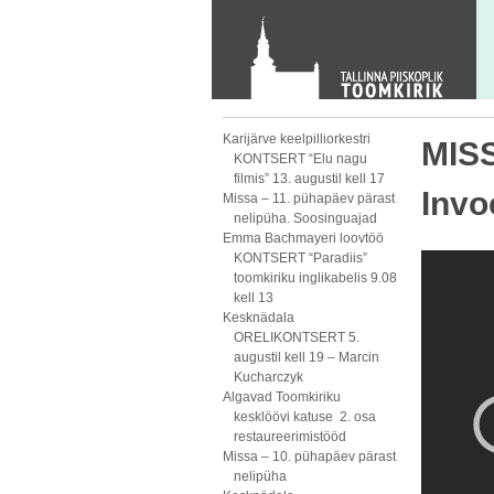
KONTAKT
Toom-Kooli 6, 10130 TALLINN
tallinna.toom
@
eelk.ee
+372 644 4140
Karijärve keelpilliorkestri
MISS
KONTSERT “Elu nagu
filmis” 13. augustil kell 17
Invo
Missa – 11. pühapäev pärast
nelipüha. Soosinguajad
Emma Bachmayeri loovtöö
KONTSERT “Paradiis”
toomkiriku inglikabelis 9.08
kell 13
Kesknädala
ORELIKONTSERT 5.
augustil kell 19 – Marcin
Kucharczyk
Algavad Toomkiriku
kesklöövi katuse 2. osa
restaureerimistööd
Missa – 10. pühapäev pärast
nelipüha