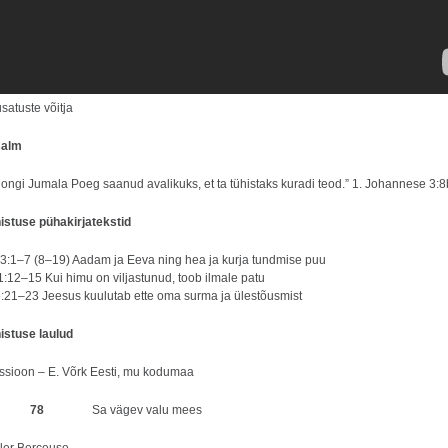
satuste võitja
salm
 ongi Jumala Poeg saanud avalikuks, et ta tühistaks kuradi teod.” 1. Johannese 3:8
stuse pühakirjatekstid
3:1–7 (8–19) Aadam ja Eeva ning hea ja kurja tundmise puu
:12–15 Kui himu on viljastunud, toob ilmale patu
:21–23 Jeesus kuulutab ette oma surma ja ülestõusmist
istuse laulud
ssioon – E. Võrk Eesti, mu kodumaa
aul
78
Sa vägev valu mees