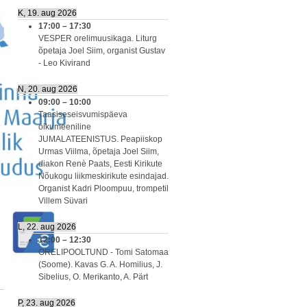
K, 19. aug 2026
17:00
–
17:30
VESPER orelimuusikaga. Liturg
õpetaja Joel Siim, organist Gustav
- Leo Kivirand
N, 20. aug 2026
09:00
–
10:00
Taasiseseisvumispäeva
oikumeeniline
JUMALATEENISTUS. Peapiiskop
Urmas Viilma, õpetaja Joel Siim,
diakon Renè Paats, Eesti Kirikute
Nõukogu liikmeskirikute esindajad.
Organist Kadri Ploompuu, trompetil
Villem Süvari
L, 22. aug 2026
12:00
–
12:30
ORELIPOOLTUND - Tomi Satomaa
(Soome). Kavas G. A. Homilius, J.
Sibelius, O. Merikanto, A. Pärt
P, 23. aug 2026