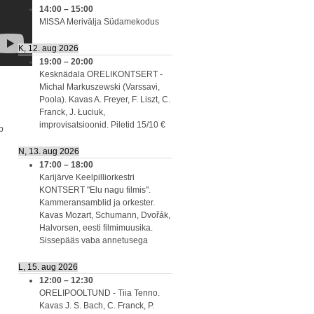
14:00
–
15:00
MISSA Merivälja Südamekodus
K, 12. aug 2026
19:00
–
20:00
Kesknädala ORELIKONTSERT -
Michal Markuszewski (Varssavi,
Poola). Kavas A. Freyer, F. Liszt, C.
Franck, J. Łuciuk,
improvisatsioonid. Piletid 15/10 €
b
N, 13. aug 2026
17:00
–
18:00
Karijärve Keelpilliorkestri
KONTSERT "Elu nagu filmis".
Kammeransamblid ja orkester.
Kavas Mozart, Schumann, Dvořák,
Halvorsen, eesti filmimuusika.
Sissepääs vaba annetusega
L, 15. aug 2026
12:00
–
12:30
ORELIPOOLTUND - Tiia Tenno.
Kavas J. S. Bach, C. Franck, P.