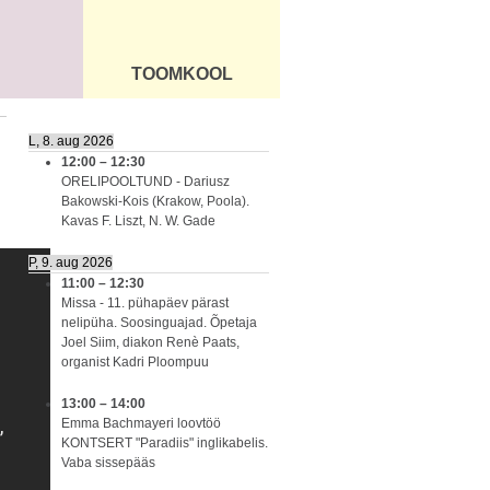
TOOMKOOL
DUS
ÜLDINFO
L, 8. aug 2026
12:00
–
12:30
ORELIPOOLTUND - Dariusz
Bakowski-Kois (Krakow, Poola).
Kavas F. Liszt, N. W. Gade
P, 9. aug 2026
11:00
–
12:30
Missa - 11. pühapäev pärast
nelipüha. Soosinguajad. Õpetaja
Joel Siim, diakon Renè Paats,
organist Kadri Ploompuu
13:00
–
14:00
Emma Bachmayeri loovtöö
KONTSERT "Paradiis" inglikabelis.
Vaba sissepääs