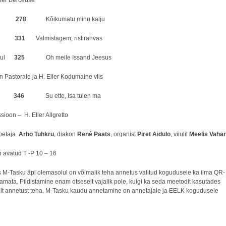
ller Berceuse
aul
278
Kõikumatu minu kalju
laul
331
Valmistagem, ristirahvas
laul
325
Oh meile Issand Jeesus
in Pastorale ja H. Eller Kodumaine viis
aul
346
Su ette, Isa tulen ma
ioon – H. Eller Allgretto
õpetaja
Arho Tuhkru
, diakon
René Paats
, organist
Piret Aidulo
, viiulil
Meelis Vahar
n avatud T -P 10 – 16
is M-Tasku äpi olemasolul on võimalik teha annetus valitud kogudusele ka ilma QR-
tamata. Pildistamine enam otseselt vajalik pole, kuigi ka seda meetodit kasutades
lt annetust teha. M-Tasku kaudu annetamine on annetajale ja EELK kogudusele