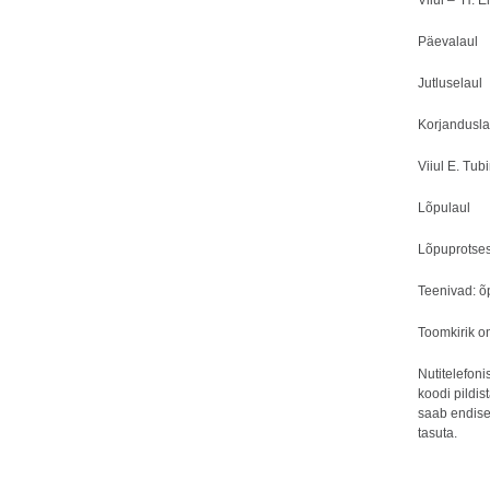
Viiul – H. E
Päeval
Jutluse
Korjandus
Viiul E. Tub
Lõpul
Lõpuprotsess
Teenivad: 
Toomkirik o
Nutitelefon
koodi pildis
saab endise
tasuta.