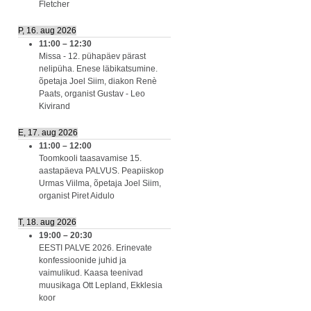
Fletcher
P, 16. aug 2026
11:00
–
12:30
Missa - 12. pühapäev pärast
nelipüha. Enese läbikatsumine.
õpetaja Joel Siim, diakon Renè
Paats, organist Gustav - Leo
Kivirand
E, 17. aug 2026
11:00
–
12:00
Toomkooli taasavamise 15.
aastapäeva PALVUS. Peapiiskop
Urmas Viilma, õpetaja Joel Siim,
organist Piret Aidulo
T, 18. aug 2026
19:00
–
20:30
EESTI PALVE 2026. Erinevate
konfessioonide juhid ja
vaimulikud. Kaasa teenivad
muusikaga Ott Lepland, Ekklesia
koor