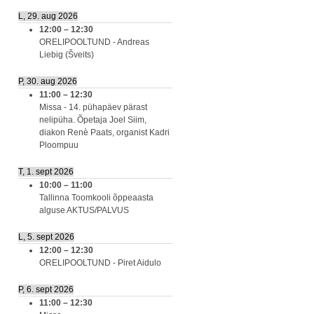
L, 29. aug 2026
12:00
–
12:30
ORELIPOOLTUND - Andreas
Liebig (Šveits)
P, 30. aug 2026
11:00
–
12:30
Missa - 14. pühapäev pärast
nelipüha. Õpetaja Joel Siim,
diakon Renè Paats, organist Kadri
Ploompuu
T, 1. sept 2026
10:00
–
11:00
Tallinna Toomkooli õppeaasta
alguse AKTUS/PALVUS
L, 5. sept 2026
12:00
–
12:30
ORELIPOOLTUND - Piret Aidulo
P, 6. sept 2026
11:00
–
12:30