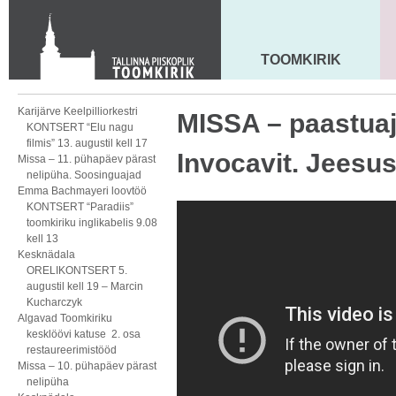
KONTAKT
Toom-Kooli 6, 10130 TALLINN
tallinna.toom
@
eelk.ee
TOOMKIRIK
MAARJA KIRIK
+372 644 4140
Karijärve Keelpilliorkestri
MISSA – paastuaj
KONTSERT “Elu nagu
filmis” 13. augustil kell 17
Invocavit. Jeesus
Missa – 11. pühapäev pärast
nelipüha. Soosinguajad
Emma Bachmayeri loovtöö
KONTSERT “Paradiis”
toomkiriku inglikabelis 9.08
kell 13
Kesknädala
ORELIKONTSERT 5.
augustil kell 19 – Marcin
Kucharczyk
Algavad Toomkiriku
kesklöövi katuse 2. osa
restaureerimistööd
Missa – 10. pühapäev pärast
nelipüha