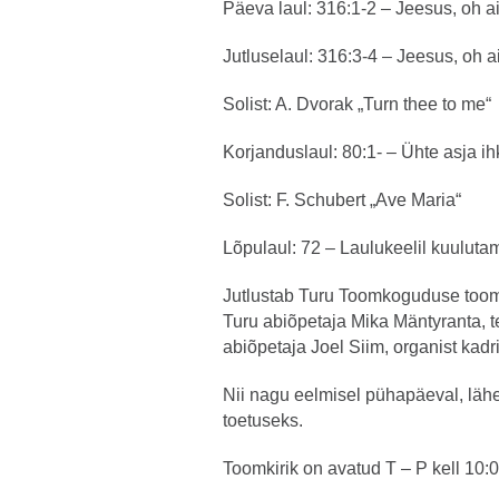
Päeva laul: 316:1-2 – Jeesus, oh ai
Jutluselaul: 316:3-4 – Jeesus, oh 
Solist: A. Dvorak „Turn thee to me“
Korjanduslaul: 80:1- – Ühte asja ih
Solist: F. Schubert „Ave Maria“
Lõpulaul: 72 – Laulukeelil kuuluta
Jutlustab Turu Toomkoguduse toomp
Turu abiõpetaja Mika Mäntyranta, t
abiõpetaja Joel Siim, organist kadr
Nii nagu eelmisel pühapäeval, läh
toetuseks.
Toomkirik on avatud T – P kell 10:0