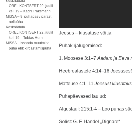
Kesknädala
ORELIKONTSERT 29. juulil
kell 19 – Kadri Traksmann
MISSA – 9. pühapäev pärast
nelipüha
Kesknädala
ORELIKONTSERT 22. juulil
Jeesus – kiusatuse võitja.
kell 19 – Tobias Horn
MISSA – Issanda muutmise
Pühakirjalugemised:
püha ehk kirgastamispüha
1. Moosese 3:1–7
Aadam ja Eeva n
Heebrealastele 4:14–16
Jeesusest 
Matteuse 4:1–11
Jeesust kiusatak
Pühapäevased laulud:
Alguslaul: 215:1-4 – Loo puhas sü
Solist: G. F. Händel „Dignare“