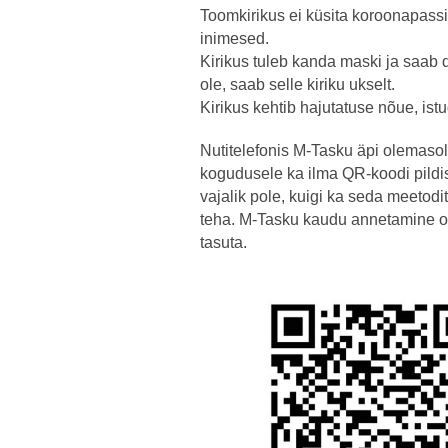
Toomkirikus ei küsita koroonapassi
inimesed.
Kirikus tuleb kanda maski ja saab d
ole, saab selle kiriku ukselt.
Kirikus kehtib hajutatuse nõue, ist
Nutitelefonis M-Tasku äpi olemasol
kogudusele ka ilma QR-koodi pildi
vajalik pole, kuigi ka seda meetod
teha. M-Tasku kaudu annetamine o
tasuta.