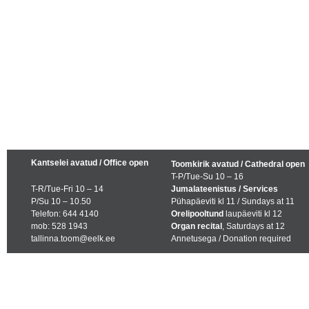
Kantselei avatud / Office open
Toomkirik avatud / Cathedral open
T-P/Tue-Su 10 – 16
T-R/Tue-Fri 10 – 14
Jumalateenistus / Services
P/Su 10 – 10.50
Pühapäeviti kl 11 / Sundays at 11
Telefon: 644 4140
Orelipooltund
laupäeviti kl 12
mob: 528 1943
Organ recital
, Saturdays at 12
tallinna.toom@eelk.ee
Annetusega / Donation required