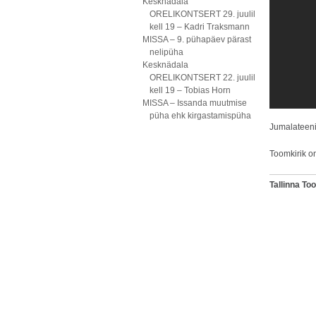
Kesknädala
ORELIKONTSERT 29. juulil
kell 19 – Kadri Traksmann
MISSA – 9. pühapäev pärast
nelipüha
Kesknädala
ORELIKONTSERT 22. juulil
kell 19 – Tobias Horn
MISSA – Issanda muutmise
püha ehk kirgastamispüha
Jumalateeni
Toomkirik o
Tallinna T