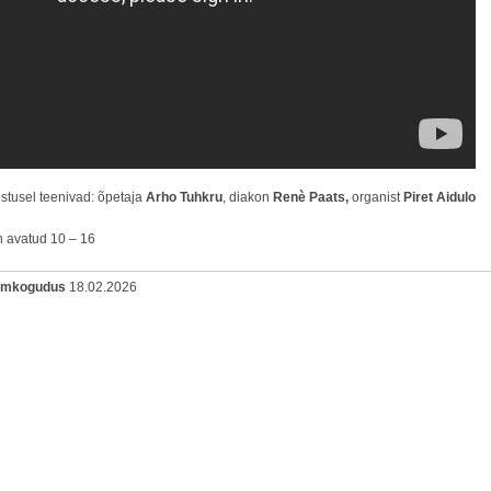
stusel teenivad: õpetaja
Arho Tuhkru
, diakon
Renè Paats,
organist
Piret Aidulo
n avatud 10 – 16
oomkogudus
18.02.2026