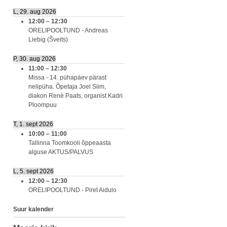
L, 29. aug 2026
12:00
–
12:30
ORELIPOOLTUND - Andreas
Liebig (Šveits)
P, 30. aug 2026
11:00
–
12:30
Missa - 14. pühapäev pärast
nelipüha. Õpetaja Joel Siim,
diakon Renè Paats, organist Kadri
Ploompuu
T, 1. sept 2026
10:00
–
11:00
Tallinna Toomkooli õppeaasta
alguse AKTUS/PALVUS
L, 5. sept 2026
12:00
–
12:30
ORELIPOOLTUND - Piret Aidulo
Suur kalender