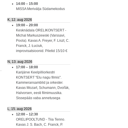
14:00
–
15:00
MISSA Merivälja Südamekodus
K, 12. aug 2026
19:00
–
20:00
Kesknädala ORELIKONTSERT -
Michal Markuszewski (Varssavi,
Poola). Kavas A. Freyer, F. Liszt, C.
Franck, J. Łuciuk,
improvisatsioonid. Piletid 15/10 €
N, 13. aug 2026
17:00
–
18:00
Karijärve Keelpilliorkestri
KONTSERT "Elu nagu filmis".
Kammeransamblid ja orkester.
Kavas Mozart, Schumann, Dvořák,
Halvorsen, eesti filmimuusika.
Sissepääs vaba annetusega
L, 15. aug 2026
12:00
–
12:30
ORELIPOOLTUND - Tiia Tenno.
Kavas J. S. Bach, C. Franck, P.