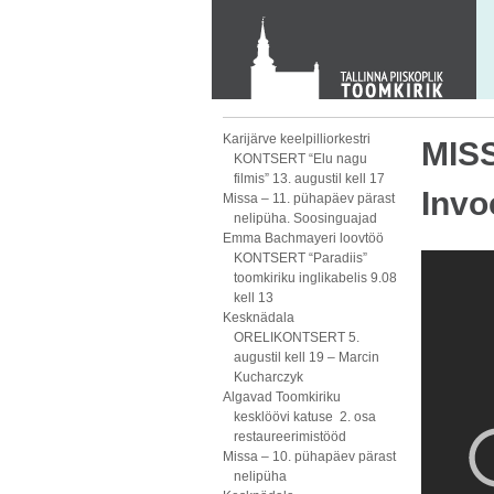
KONTAKT
Toom-Kooli 6, 10130 TALLINN
tallinna.toom
@
eelk.ee
+372 644 4140
Karijärve keelpilliorkestri
MISS
KONTSERT “Elu nagu
filmis” 13. augustil kell 17
Invo
Missa – 11. pühapäev pärast
nelipüha. Soosinguajad
Emma Bachmayeri loovtöö
KONTSERT “Paradiis”
toomkiriku inglikabelis 9.08
kell 13
Kesknädala
ORELIKONTSERT 5.
augustil kell 19 – Marcin
Kucharczyk
Algavad Toomkiriku
kesklöövi katuse 2. osa
restaureerimistööd
Missa – 10. pühapäev pärast
nelipüha