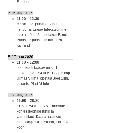
Fletcher
P, 16. aug 2026
11:00
–
12:30
Missa - 12. pühapäev pärast
nelipüha. Enese läbikatsumine.
õpetaja Joel Siim, diakon Renè
Paats, organist Gustav - Leo
Kivirand
E, 17. aug 2026
11:00
–
12:00
Toomkooli taasavamise 15.
aastapäeva PALVUS. Peapiiskop
Urmas Viilma, õpetaja Joel Siim,
organist Piret Aidulo
T, 18. aug 2026
19:00
–
20:30
EESTI PALVE 2026. Erinevate
konfessioonide juhid ja
vaimulikud. Kaasa teenivad
muusikaga Ott Lepland, Ekklesia
koor