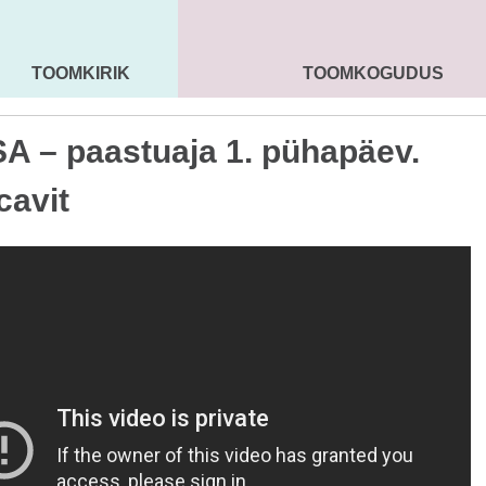
TOOMKIRIK
TOOMKOGUDUS
MAARJA KIRIK
SEENIORID
KOGU
A – paastuaja 1. pühapäev.
cavit