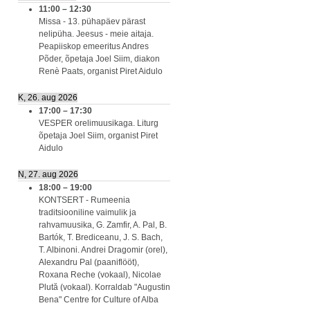
11:00
–
12:30
Missa - 13. pühapäev pärast
nelipüha. Jeesus - meie aitaja.
Peapiiskop emeeritus Andres
Põder, õpetaja Joel Siim, diakon
Renè Paats, organist Piret Aidulo
K, 26. aug 2026
17:00
–
17:30
VESPER orelimuusikaga. Liturg
õpetaja Joel Siim, organist Piret
Aidulo
N, 27. aug 2026
18:00
–
19:00
KONTSERT - Rumeenia
traditsiooniline vaimulik ja
rahvamuusika, G. Zamfir, A. Pal, B.
Bartók, T. Brediceanu, J. S. Bach,
T. Albinoni. Andrei Dragomir (orel),
Alexandru Pal (paaniflööt),
Roxana Reche (vokaal), Nicolae
Plută (vokaal). Korraldab "Augustin
Bena" Centre for Culture of Alba