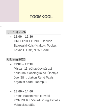
TOOMKOOL
DUS
ÜLDINFO
L, 8. aug 2026
12:00
–
12:30
ORELIPOOLTUND - Dariusz
Bakowski-Kois (Krakow, Poola).
Kavas F. Liszt, N. W. Gade
P, 9. aug 2026
11:00
–
12:30
Missa - 11. pühapäev pärast
nelipüha. Soosinguajad. Õpetaja
Joel Siim, diakon Renè Paats,
organist Kadri Ploompuu
13:00
–
14:00
Emma Bachmayeri loovtöö
KONTSERT "Paradiis" inglikabelis.
Vaba sissepääs