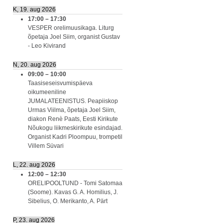
K, 19. aug 2026
17:00
–
17:30
VESPER orelimuusikaga. Liturg
õpetaja Joel Siim, organist Gustav
- Leo Kivirand
N, 20. aug 2026
09:00
–
10:00
Taasiseseisvumispäeva
oikumeeniline
JUMALATEENISTUS. Peapiiskop
Urmas Viilma, õpetaja Joel Siim,
diakon Renè Paats, Eesti Kirikute
Nõukogu liikmeskirikute esindajad.
Organist Kadri Ploompuu, trompetil
Villem Süvari
L, 22. aug 2026
12:00
–
12:30
ORELIPOOLTUND - Tomi Satomaa
(Soome). Kavas G. A. Homilius, J.
Sibelius, O. Merikanto, A. Pärt
P, 23. aug 2026