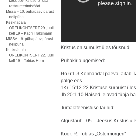
kesklöövi katuse 2. osa
restaureerimistööd
Missa – 10. pühapäev pärast
nelipüha
Kesknädala
ORELIKONTSERT 29. juulil
kell 19 – Kadri Traksmann
MISSA – 9. pühapäev pärast
nelipüha
Kristus on surnuist üles tõusnud!
Kesknädala
ORELIKONTSERT 22. juulil
Pühakirjalugemised:
kell 19 – Tobias Horn
Ho 6:1-3 Kolmandal päeval aitab 
palge ees
1Kr 15:12-22 Kristuse surnuist ül
Jh 20:1-10 Naised leiavad tühja h
Jumalateenistuse laulud:
Alguslaul: 105 – Jeesus Kristus ül
Koor: R. Tobias „Ostermorgen“