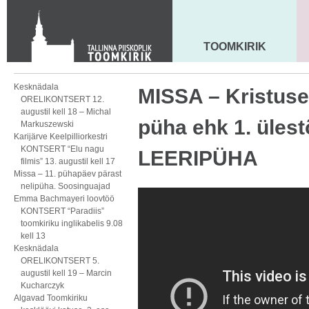
Toom-Kooli 6, 10130 TALLINN
tallinna.toom
@
eelk.ee
+372 644 4140
TOOMKIRIK
MAARJA KIRIK
Kesknädala
MISSA – Kristuse
ORELIKONTSERT 12.
augustil kell 18 – Michal
püha ehk 1. üles
Markuszewski
Karijärve Keelpilliorkestri
KONTSERT “Elu nagu
LEERIPÜHA
filmis” 13. augustil kell 17
Missa – 11. pühapäev pärast
nelipüha. Soosinguajad
Emma Bachmayeri loovtöö
KONTSERT “Paradiis”
toomkiriku inglikabelis 9.08
kell 13
Kesknädala
ORELIKONTSERT 5.
augustil kell 19 – Marcin
Kucharczyk
Algavad Toomkiriku