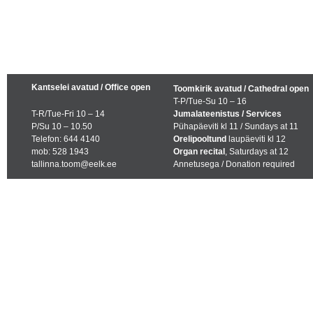
Kantselei avatud / Office open
Toomkirik avatud / Cathedral open
T-P/Tue-Su 10 – 16
T-R/Tue-Fri 10 – 14
Jumalateenistus / Services
P/Su 10 – 10.50
Pühapäeviti kl 11 / Sundays at 11
Telefon: 644 4140
Orelipooltund
laupäeviti kl 12
mob: 528 1943
Organ recital
, Saturdays at 12
tallinna.toom@eelk.ee
Annetusega / Donation required