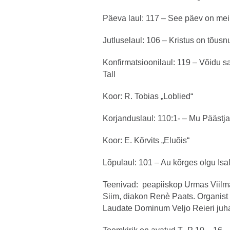
Päeva laul: 117 – See päev on me
Jutluselaul: 106 – Kristus on tõusn
Konfirmatsioonilaul: 119 – Võidu 
Tall
Koor: R. Tobias „Loblied“
Korjanduslaul: 110:1- – Mu Päästj
Koor: E. Kõrvits „Eluõis“
Lõpulaul: 101 – Au kõrges olgu Isa
Teenivad: peapiiskop Urmas Viilma
Siim, diakon Renè Paats. Organis
Laudate Dominum Veljo Reieri juha