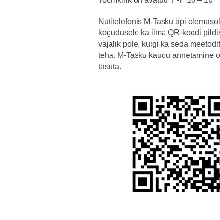
Toomkirik on avatud T -P 10 – 16
Nutitelefonis M-Tasku äpi olemasol
kogudusele ka ilma QR-koodi pildi
vajalik pole, kuigi ka seda meetod
teha. M-Tasku kaudu annetamine o
tasuta.