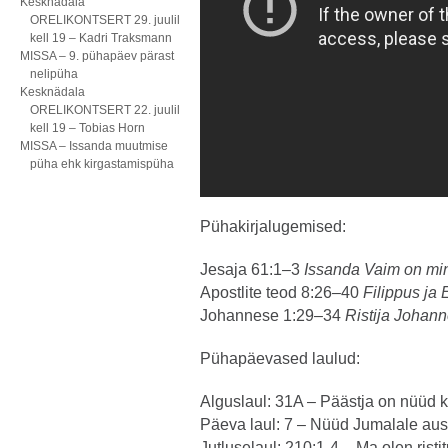
Kesknädala
ORELIKONTSERT 29. juulil
kell 19 – Kadri Traksmann
MISSA – 9. pühapäev pärast
nelipüha
Kesknädala
ORELIKONTSERT 22. juulil
kell 19 – Tobias Horn
MISSA – Issanda muutmise
püha ehk kirgastamispüha
Pühakirjalugemised:
Jesaja 61:1–3
Issanda Vaim on min
Apostlite teod 8:26–40
Filippus ja
Johannese 1:29–34
Ristija Johann
Pühapäevased laulud:
Alguslaul: 31A – Päästja on nüüd k
Päeva laul: 7 – Nüüd Jumalale au
Jutluselaul: 210:1-4 – Ma olen risti