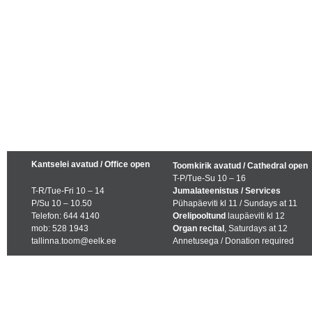
Kantselei avatud / Office open
Toomkirik avatud / Cathedral open
T-P/Tue-Su 10 – 16
T-R/Tue-Fri 10 – 14
Jumalateenistus / Services
P/Su 10 – 10.50
Pühapäeviti kl 11 / Sundays at 11
Telefon: 644 4140
Orelipooltund
laupäeviti kl 12
mob: 528 1943
Organ recital
, Saturdays at 12
tallinna.toom@eelk.ee
Annetusega / Donation required