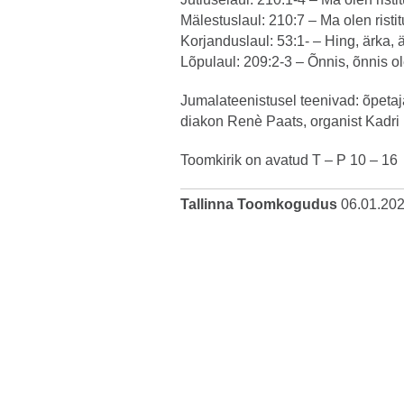
Mälestuslaul: 210:7 – Ma olen risti
Korjanduslaul: 53:1- – Hing, ärka, 
Lõpulaul: 209:2-3 – Õnnis, õnnis o
Jumalateenistusel teenivad: õpetaj
diakon Renè Paats, organist Kadr
Toomkirik on avatud T – P 10 – 16
Tallinna Toomkogudus
06.01.20