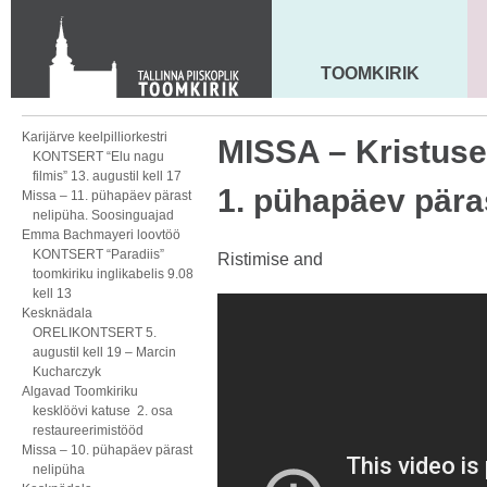
KONTAKT
Toom-Kooli 6, 10130 TALLINN
tallinna.toom
@
eelk.ee
TOOMKIRIK
MAARJA KIRIK
+372 644 4140
Karijärve keelpilliorkestri
MISSA – Kristuse
KONTSERT “Elu nagu
filmis” 13. augustil kell 17
1. pühapäev pära
Missa – 11. pühapäev pärast
nelipüha. Soosinguajad
Emma Bachmayeri loovtöö
KONTSERT “Paradiis”
Ristimise and
toomkiriku inglikabelis 9.08
kell 13
Kesknädala
ORELIKONTSERT 5.
augustil kell 19 – Marcin
Kucharczyk
Algavad Toomkiriku
kesklöövi katuse 2. osa
restaureerimistööd
Missa – 10. pühapäev pärast
nelipüha