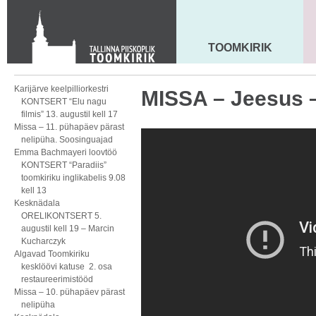
KONTAKT
Toom-Kooli 6, 10130 TALLINN
tallinna.toom
@
eelk.ee
TOOMKIRIK
MAARJA KIRIK
+372 644 4140
Karijärve keelpilliorkestri
MISSA – Jeesus –
KONTSERT “Elu nagu
filmis” 13. augustil kell 17
Missa – 11. pühapäev pärast
nelipüha. Soosinguajad
Emma Bachmayeri loovtöö
KONTSERT “Paradiis”
toomkiriku inglikabelis 9.08
kell 13
Kesknädala
ORELIKONTSERT 5.
augustil kell 19 – Marcin
Kucharczyk
Algavad Toomkiriku
kesklöövi katuse 2. osa
restaureerimistööd
Missa – 10. pühapäev pärast
nelipüha