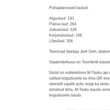
Pühapäevased laulud:
Alguslaul: 191
Päeva laul: 264
Jutluselaul: 326
Korjanduslaul: 186
Lõpulaul: 306
Teenivad õpetaja Joel Siim, diako
Septembrikuus on Toomkirik külasta
Nüüd on nutitelefonis M-Tasku äpi
valitud kogudusele ka ilma QR-koo
otseselt vajalik pole, kuigi ka sed
annetust teha. M-Tasku kaudu ann
kogudusele tasuta