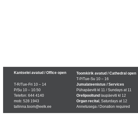
Kantselei avatud / Office open
Toomkirik avatud / Cathedral open
T-P/Tue-Su 10 – 16
T-R/Tue-Fri 10 – 14
Jumalateenistus / Services
P/Su 10 – 10.50
Pühapäeviti kl 11 / Sundays at 11
Telefon: 644 4140
Orelipooltund
laupäeviti kl 12
mob: 528 1943
Organ recital
, Saturdays at 12
tallinna.toom@eelk.ee
Annetusega / Donation required