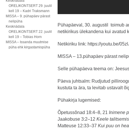
Kesknädala
ORELIKONTSERT 29. juulil
kell 19 – Kadri Traksmann
MISSA – 9. pühapäev pärast
nelipüha
Pühapäeval, 30. augustil toimub a
Kesknädala
netikirikus ülekandena kui avatud ki
ORELIKONTSERT 22. juulil
kell 19 – Tobias Horn
MISSA – Issanda muutmise
Netikiriku link:
https://youtu.be/05
püha ehk kirgastamispüha
MISSA – 13.pühapäev pärast nelip
Selle pühapäeva teema on: Jeesus 
Päeva juhtsalm: Rudjutud pilliroogu 
kustuta ta ära, ta levitab ustavalt õi
Pühakirja lugemised:
Õpetussõnad 18:4–8, 21
Inimene 
Jaakobuse 3:2–12
Keele talitsemis
Matteuse 12:33–37
Kui puu on hea, 