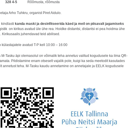
ul
328 4-5
Rõõmusta, rõõmusta
taja Arho Tuhkru, organist Piret Aidulo.
b kindlasti
kanda maski ja desinfitseerida käed ja meil on piisavalt jagamiseks
gistik on kirikus avatud üle ühe rea. Hoidke distantsi, distantsi ei pea hoidma ühe
. Kirikusaalis juhendavad teid abilised.
 külastajatele avatud T-P kell 10:00 – 16:00
is M-Tasku äpi olemasolul on võimalik teha annetus valitud kogudusele ka ilma QR-
tamata. Pildistamine enam otseselt vajalik pole, kuigi ka seda meetodit kasutades
lt annetust teha. M-Tasku kaudu annetamine on annetajale ja EELK kogudusele