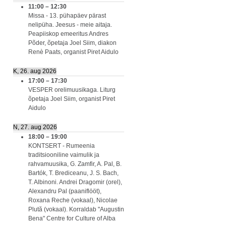
11:00
–
12:30
Missa - 13. pühapäev pärast
nelipüha. Jeesus - meie aitaja.
Peapiiskop emeeritus Andres
Põder, õpetaja Joel Siim, diakon
Renè Paats, organist Piret Aidulo
K, 26. aug 2026
17:00
–
17:30
VESPER orelimuusikaga. Liturg
õpetaja Joel Siim, organist Piret
Aidulo
N, 27. aug 2026
18:00
–
19:00
KONTSERT - Rumeenia
traditsiooniline vaimulik ja
rahvamuusika, G. Zamfir, A. Pal, B.
Bartók, T. Brediceanu, J. S. Bach,
T. Albinoni. Andrei Dragomir (orel),
Alexandru Pal (paaniflööt),
Roxana Reche (vokaal), Nicolae
Plută (vokaal). Korraldab "Augustin
Bena" Centre for Culture of Alba