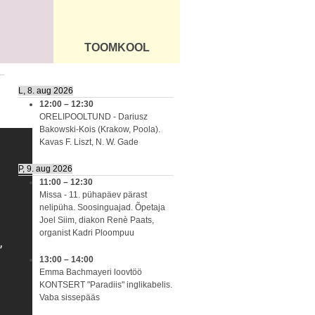
TOOMKOOL
DUS
ÜLDINFO
L, 8. aug 2026
12:00
–
12:30
ORELIPOOLTUND - Dariusz
Bakowski-Kois (Krakow, Poola).
Kavas F. Liszt, N. W. Gade
P, 9. aug 2026
11:00
–
12:30
Missa - 11. pühapäev pärast
nelipüha. Soosinguajad. Õpetaja
Joel Siim, diakon Renè Paats,
organist Kadri Ploompuu
13:00
–
14:00
Emma Bachmayeri loovtöö
KONTSERT "Paradiis" inglikabelis.
Vaba sissepääs