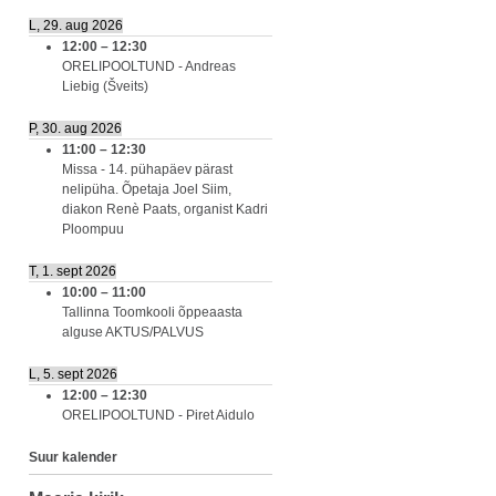
L, 29. aug 2026
12:00
–
12:30
ORELIPOOLTUND - Andreas
Liebig (Šveits)
P, 30. aug 2026
11:00
–
12:30
Missa - 14. pühapäev pärast
nelipüha. Õpetaja Joel Siim,
diakon Renè Paats, organist Kadri
Ploompuu
T, 1. sept 2026
10:00
–
11:00
Tallinna Toomkooli õppeaasta
alguse AKTUS/PALVUS
L, 5. sept 2026
12:00
–
12:30
ORELIPOOLTUND - Piret Aidulo
Suur kalender