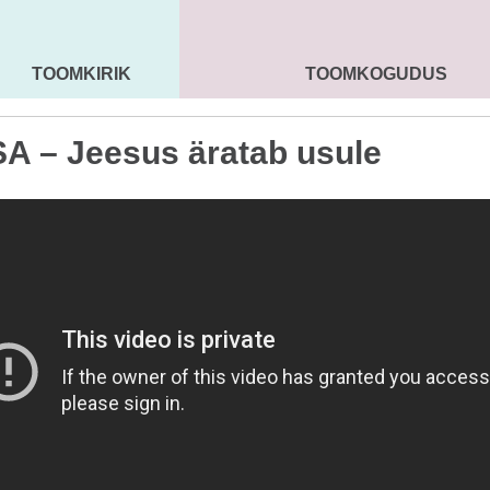
TOOMKIRIK
TOOMKOGUDUS
MAARJA KIRIK
SEENIORID
KOGU
A – Jeesus äratab usule