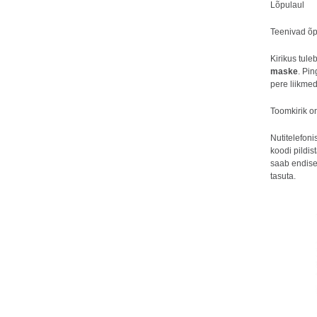
Lõpula
Teenivad õpe
Kirikus tule
maske
. Pin
pere liikmed
Toomkirik on
Nutitelefon
koodi pildis
saab endise
tasuta.