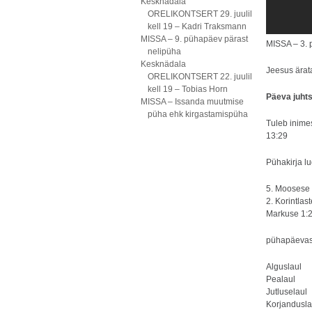
Kesknädala
ORELIKONTSERT 29. juulil
kell 19 – Kadri Traksmann
MISSA – 9. pühapäev pärast
MISSA – 3. 
nelipüha
Kesknädala
Jeesus ärat
ORELIKONTSERT 22. juulil
kell 19 – Tobias Horn
Päeva juht
MISSA – Issanda muutmise
püha ehk kirgastamispüha
Tuleb inimes
13:29
Pühakirja l
5. Moosese 
2. Korintlas
Markuse 1:
pühapäevas
Algusl
Peala
Jutlusel
Korjandusl