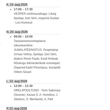
K, 19. aug 2026
17:00
–
17:30
VESPER orelimuusikaga. Liturg
õpetaja Joel Siim, organist Gustav
- Leo Kivirand
N, 20. aug 2026
09:00
–
10:00
Taasiseseisvumispäeva
oikumeeniline
JUMALATEENISTUS. Peapiiskop
Urmas Viilma, õpetaja Joel Siim,
diakon Renè Paats, Eesti Kirikute
Nõukogu liikmeskirikute esindajad.
Organist Kadri Ploompuu, trompetil
Villem Süvari
L, 22. aug 2026
12:00
–
12:30
ORELIPOOLTUND - Tomi Satomaa
(Soome). Kavas G. A. Homilius, J.
Sibelius, O. Merikanto, A. Pärt
P, 23. aug 2026