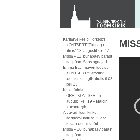
KONTAKT
Toom-Kooli 6, 10130 TALLINN
tallinna.toom
@
eelk.ee
+372 644 4140
Karijärve keelpilliorkestri
MISS
KONTSERT “Elu nagu
filmis” 13. augustil kell 17
Missa – 11. pühapäev pärast
nelipüha. Soosinguajad
Emma Bachmayeri loovtöö
KONTSERT “Paradiis”
toomkiriku inglikabelis 9.08
kell 13
Kesknädala
ORELIKONTSERT 5.
augustil kell 19 – Marcin
Kucharczyk
Algavad Toomkiriku
kesklöövi katuse 2. osa
restaureerimistööd
Missa – 10. pühapäev pärast
nelipüha