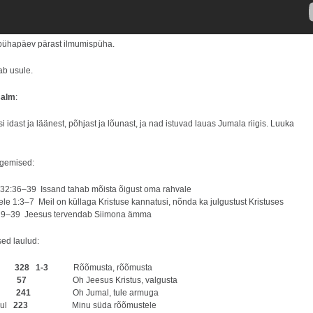
pühapäev pärast ilmumispüha.
ab usule.
salm
:
i idast ja läänest, põhjast ja lõunast, ja nad istuvad lauas Jumala riigis. Luuka
ugemised:
32:36–39 Issand tahab mõista õigust oma rahvale
tele 1:3–7 Meil on küllaga Kristuse kannatusi, nõnda ka julgustust Kristuses
29–39 Jeesus tervendab Siimona ämma
ed laulud:
aul
328 1-3
Rõõmusta, rõõmusta
ul
57
Oh Jeesus Kristus, valgusta
aul
241
Oh Jumal, tule armuga
aul
223
Minu süda rõõmustele