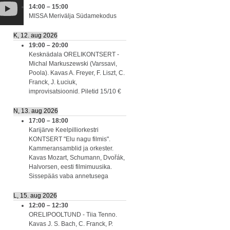
14:00
–
15:00
MISSA Merivälja Südamekodus
K, 12. aug 2026
19:00
–
20:00
Kesknädala ORELIKONTSERT -
Michal Markuszewski (Varssavi,
Poola). Kavas A. Freyer, F. Liszt, C.
Franck, J. Łuciuk,
improvisatsioonid. Piletid 15/10 €
N, 13. aug 2026
17:00
–
18:00
Karijärve Keelpilliorkestri
KONTSERT "Elu nagu filmis".
Kammeransamblid ja orkester.
Kavas Mozart, Schumann, Dvořák,
Halvorsen, eesti filmimuusika.
Sissepääs vaba annetusega
L, 15. aug 2026
12:00
–
12:30
ORELIPOOLTUND - Tiia Tenno.
Kavas J. S. Bach, C. Franck, P.