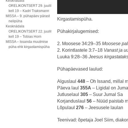
Kesknädala
ORELIKONTSERT 29. juulil
kell 19 – Kadri Traksmann
MISSA – 9. pühapäev pärast
Kirgastamispüha.
nelipüha
Kesknädala
Pühakirjalugemised:
ORELIKONTSERT 22. juulil
kell 19 – Tobias Horn
MISSA – Issanda muutmise
2. Moosese 34:29–35
Moosese pal
püha ehk kirgastamispüha
2. Korintlastele 3:7–18
Vanast ja u
Luuka 9:28–36
Jeesus kirgastatak
Pühapäevased laulud:
Alguslaul
448
– Oh Issand, millal 
Päeva laul
355A
– Ligidal on Juma
Jutluselaul
305
– Suur Jumal Sa
Korjanduslaul
56
– Nüüd paistab me
Lõpulaul
276
– Jeesusele laulan
Teenivad: õpetaja Joel Siim, diakon