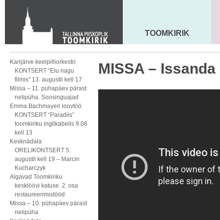
KONTAKT
Toom-Kooli 6, 10130 TALLINN
tallinna.toom
@
eelk.ee
TOOMKIRIK
MAARJA KIRIK
+372 644 4140
Karijärve keelpilliorkestri
MISSA – Issanda
KONTSERT “Elu nagu
filmis” 13. augustil kell 17
Missa – 11. pühapäev pärast
nelipüha. Soosinguajad
Emma Bachmayeri loovtöö
KONTSERT “Paradiis”
toomkiriku inglikabelis 9.08
kell 13
Kesknädala
ORELIKONTSERT 5.
augustil kell 19 – Marcin
Kucharczyk
Algavad Toomkiriku
kesklöövi katuse 2. osa
restaureerimistööd
Missa – 10. pühapäev pärast
nelipüha