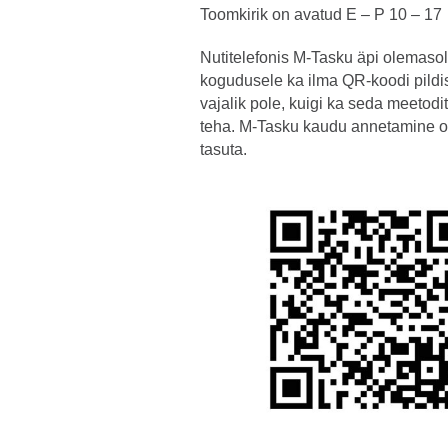
Toomkirik on avatud E – P 10 – 17
Nutitelefonis M-Tasku äpi olemasol
kogudusele ka ilma QR-koodi pildi
vajalik pole, kuigi ka seda meetod
teha. M-Tasku kaudu annetamine o
tasuta.