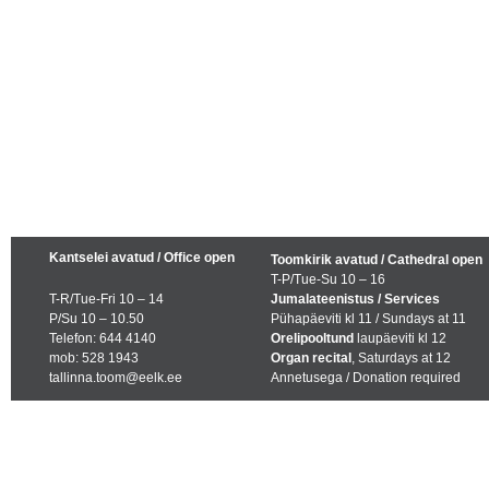
Kantselei avatud / Office open
Toomkirik avatud / Cathedral open
T-P/Tue-Su 10 – 16
T-R/Tue-Fri 10 – 14
Jumalateenistus / Services
P/Su 10 – 10.50
Pühapäeviti kl 11 / Sundays at 11
Telefon: 644 4140
Orelipooltund
laupäeviti kl 12
mob: 528 1943
Organ recital
, Saturdays at 12
tallinna.toom@eelk.ee
Annetusega / Donation required