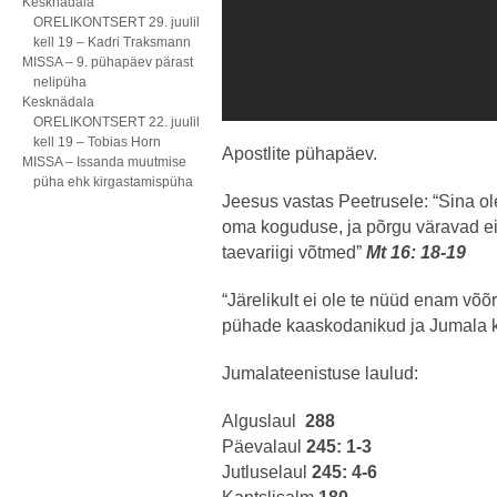
Kesknädala
ORELIKONTSERT 29. juulil
kell 19 – Kadri Traksmann
MISSA – 9. pühapäev pärast
nelipüha
Kesknädala
ORELIKONTSERT 22. juulil
kell 19 – Tobias Horn
Apostlite pühapäev.
MISSA – Issanda muutmise
püha ehk kirgastamispüha
Jeesus vastas Peetrusele: “Sina ole
oma koguduse, ja põrgu väravad ei 
taevariigi võtmed”
Mt 16: 18-19
“Järelikult ei ole te nüüd enam võõ
pühade kaaskodanikud ja Jumala 
Jumalateenistuse laulud:
Alguslaul
288
Päevalaul
245: 1-3
Jutluselaul
245: 4-6