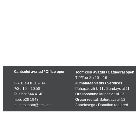
Kantselei avatud / Office open
Toomkirik avatud / Cathedral open
T-P/Tue-Su 10 – 16
T-R/Tue-Fri 10 – 14
Jumalateenistus / Services
P/Su 10 – 10.50
Pühapäeviti kl 11 / Sundays at 11
Telefon: 644 4140
Orelipooltund
laupäeviti kl 12
mob: 528 1943
Organ recital
, Saturdays at 12
tallinna.toom@eelk.ee
Annetusega / Donation required