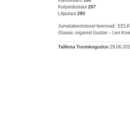
Kantslisalm
180
Korjanduslaul
267
Lõpulaul
290
Jumalateenistusel teenivad: EEL
Glaase, organist Gustav – Leo Kivi
Tallinna Toomkogudus
29.06.20