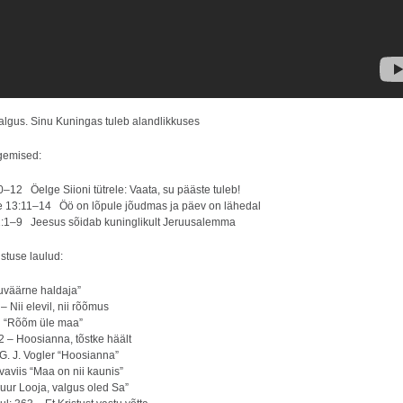
 algus. Sinu Kuningas tuleb alandlikkuses
gemised:
–12 Öelge Siioni tütrele: Vaata, su pääste tuleb!
 13:11–14 Öö on lõpule jõudmas ja päev on lähedal
:1–9 Jeesus sõidab kuninglikult Jeruusalemma
stuse laulud:
uväärne haldaja”
– Nii elevil, nii rõõmus
l “Rõõm üle maa”
2 – Hoosianna, tõstke häält
 G. J. Vogler “Hoosianna”
vaviis “Maa on nii kaunis”
uur Looja, valgus oled Sa”