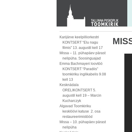
KONTAKT
Toom-Kooli 6, 10130 TALLINN
tallinna.toom
@
eelk.ee
+372 644 4140
Karijärve keelpilliorkestri
MISS
KONTSERT “Elu nagu
filmis” 13. augustil kell 17
Missa – 11. pühapäev pärast
nelipüha. Soosinguajad
Emma Bachmayeri loovtöö
KONTSERT “Paradiis”
toomkiriku inglikabelis 9.08
kell 13
Kesknädala
ORELIKONTSERT 5.
augustil kell 19 – Marcin
Kucharczyk
Algavad Toomkiriku
kesklöövi katuse 2. osa
restaureerimistööd
Missa – 10. pühapäev pärast
nelipüha