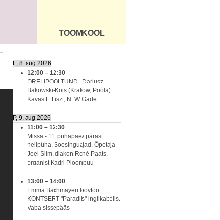
TOOMKOOL
DUS
ÜLDINFO
L, 8. aug 2026
12:00
–
12:30
ORELIPOOLTUND - Dariusz
Bakowski-Kois (Krakow, Poola).
Kavas F. Liszt, N. W. Gade
P, 9. aug 2026
11:00
–
12:30
Missa - 11. pühapäev pärast
nelipüha. Soosinguajad. Õpetaja
Joel Siim, diakon Renè Paats,
organist Kadri Ploompuu
13:00
–
14:00
Emma Bachmayeri loovtöö
KONTSERT "Paradiis" inglikabelis.
Vaba sissepääs