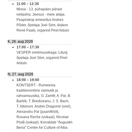
11:00
–
12:30
Missa - 13. pühapäev pärast
nelipüha. Jeesus - meie aitaja.
Peapiiskop emeeritus Andres
Põder, õpetaja Joel Siim, diakon
Renè Paats, organist Piret Aidulo
K, 26. aug 2026
17:00
–
17:30
VESPER orelimuusikaga. Liturg
õpetaja Joel Siim, organist Piret
Aidulo
N, 27. aug 2026
18:00
–
19:00
KONTSERT - Rumeenia
traditsiooniline vaimulik ja
rahvamuusika, G. Zamfir, A. Pal, B.
Bartók, T. Brediceanu, J. S. Bach,
T. Albinoni. Andrei Dragomir (orel),
Alexandru Pal (paaniflööt),
Roxana Reche (vokaal), Nicolae
Plută (vokaal). Korraldab "Augustin
Bena" Centre for Culture of Alba