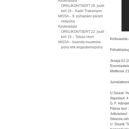
Kesknädala
ORELIKONTSERT 29. juulil
kell 19 – Kadri Traksmann
MISSA – 9. pühapäev pärast
nelipüha
Kesknädala
ORELIKONTSERT 22. juulil
kell 19 – Tobias Horn
Kirikuaasta
MISSA – Issanda muutmise
püha ehk kirgastamispüha
Pühakirjalu
Jesaja 62:10
Roomlastele
Matteuse 21
Jumalateeni
U.Sisask “A
Alguslaul: 4 
G. F. Hände
Päeva laul: 
Jutluselaul:
Sileesia rah
U. Sisask “S