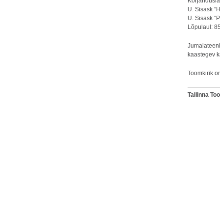
Korjanduslau
U. Sisask “H
U. Sisask “
Lõpulaul: 85
Jumalateeni
kaastegev 
Toomkirik o
Tallinna T