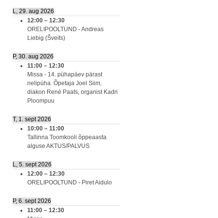
L, 29. aug 2026
12:00
–
12:30
ORELIPOOLTUND - Andreas
Liebig (Šveits)
P, 30. aug 2026
11:00
–
12:30
Missa - 14. pühapäev pärast
nelipüha. Õpetaja Joel Siim,
diakon Renè Paats, organist Kadri
Ploompuu
T, 1. sept 2026
10:00
–
11:00
Tallinna Toomkooli õppeaasta
alguse AKTUS/PALVUS
L, 5. sept 2026
12:00
–
12:30
ORELIPOOLTUND - Piret Aidulo
P, 6. sept 2026
11:00
–
12:30