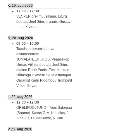
K, 19. aug 2026
17:00
–
17:30
VESPER orelimuusikaga. Liturg
õpetaja Joel Siim, organist Gustav
- Leo Kivirand
N, 20. aug 2026
09:00
–
10:00
Taasiseseisvumispäeva
oikumeeniline
JUMALATEENISTUS. Peapiiskop
Urmas Viilma, õpetaja Joel Siim,
diakon Renè Paats, Eesti Kirikute
Nõukogu liikmeskirikute esindajad.
Organist Kadri Ploompuu, trompetil
Villem Süvari
L, 22. aug 2026
12:00
–
12:30
ORELIPOOLTUND - Tomi Satomaa
(Soome). Kavas G. A. Homilius, J.
Sibelius, O. Merikanto, A. Pärt
P, 23. aug 2026