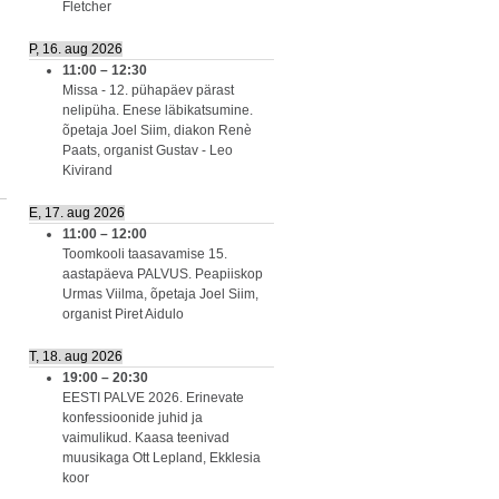
Fletcher
P, 16. aug 2026
11:00
–
12:30
Missa - 12. pühapäev pärast
nelipüha. Enese läbikatsumine.
õpetaja Joel Siim, diakon Renè
Paats, organist Gustav - Leo
Kivirand
E, 17. aug 2026
11:00
–
12:00
Toomkooli taasavamise 15.
aastapäeva PALVUS. Peapiiskop
Urmas Viilma, õpetaja Joel Siim,
organist Piret Aidulo
T, 18. aug 2026
19:00
–
20:30
EESTI PALVE 2026. Erinevate
konfessioonide juhid ja
vaimulikud. Kaasa teenivad
muusikaga Ott Lepland, Ekklesia
koor