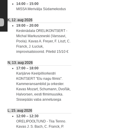
14:00
–
15:00
MISSA Merivälja Südamekodus
K, 12. aug 2026
19:00
–
20:00
Kesknädala ORELIKONTSERT -
Michal Markuszewski (Varssavi,
Poola). Kavas A. Freyer, F. Liszt, C.
Franck, J. Łuciuk,
improvisatsioonid. Piletid 15/10 €
N, 13. aug 2026
17:00
–
18:00
Karijärve Keelpilliorkestri
KONTSERT "Elu nagu filmis".
Kammeransamblid ja orkester.
Kavas Mozart, Schumann, Dvořák,
Halvorsen, eesti filmimuusika.
Sissepääs vaba annetusega
L, 15. aug 2026
12:00
–
12:30
ORELIPOOLTUND - Tiia Tenno.
Kavas J. S. Bach, C. Franck, P.