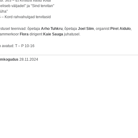
l: 363 – Et Kristust vastu võtta
eliseb väljadel” ja “Sind tervitan”
Püha”
 – Kord rahvahulgad tervitasid
stusel teenivad: õpetaja
Arho Tuhkru
, õpetaja
Joel Siim
, organist
Piret Aidulo
,
kammerkoor
Flora
dirigent
Kaie Sauga
juhatusel.
n avatud: T – P 10-16
oomkogudus
28.11.2024