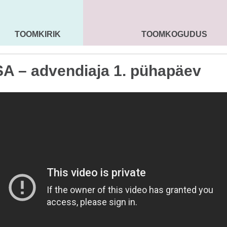
TOOMKIRIK
TOOMKOGUDUS
MAARJA KIRIK
SEENIORID
KOGU
A – advendiaja 1. pühapäev