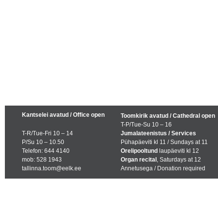
Kantselei avatud / Office open
Toomkirik avatud / Cathedral open
T-P/Tue-Su 10 – 16
T-R/Tue-Fri 10 – 14
Jumalateenistus / Services
P/Su 10 – 10.50
Pühapäeviti kl 11 / Sundays at 11
Telefon: 644 4140
Orelipooltund
laupäeviti kl 12
mob: 528 1943
Organ recital
, Saturdays at 12
tallinna.toom@eelk.ee
Annetusega / Donation required