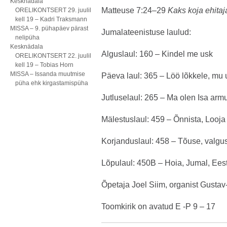
Kesknädala
Matteuse 7:24–29
Kaks koja ehitaj
ORELIKONTSERT 29. juulil
kell 19 – Kadri Traksmann
MISSA – 9. pühapäev pärast
Jumalateenistuse laulud:
nelipüha
Kesknädala
Alguslaul: 160 – Kindel me usk
ORELIKONTSERT 22. juulil
kell 19 – Tobias Horn
MISSA – Issanda muutmise
Päeva laul: 365 – Löö lõkkele, mu
püha ehk kirgastamispüha
Jutluselaul: 265 – Ma olen Isa arm
Mälestuslaul: 459 – Õnnista, Looj
Korjanduslaul: 458 – Tõuse, valgu
Lõpulaul: 450B – Hoia, Jumal, Eest
Õpetaja Joel Siim, organist Gustav
Toomkirik on avatud E -P 9 – 17