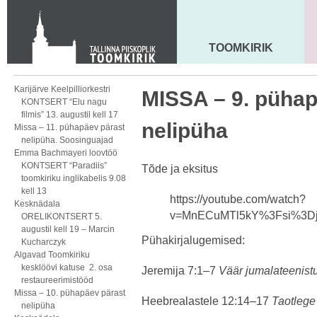
KONTAKT
Toom-Kooli 6, 10130 TALLINN
tallinna.toom
@
eelk.ee
TOOMKIRIK
MAARJA KIRIK
+372 644 4140
Karijärve Keelpilliorkestri
MISSA – 9. pühap
KONTSERT “Elu nagu
filmis” 13. augustil kell 17
nelipüha
Missa – 11. pühapäev pärast
nelipüha. Soosinguajad
Emma Bachmayeri loovtöö
KONTSERT “Paradiis”
Tõde ja eksitus
toomkiriku inglikabelis 9.08
kell 13
https://youtube.com/watch?
Kesknädala
v=MnECuMTl5kY%3Fsi%3D
ORELIKONTSERT 5.
augustil kell 19 – Marcin
Pühakirjalugemised:
Kucharczyk
Algavad Toomkiriku
kesklöövi katuse 2. osa
Jeremija 7:1–7
Väär jumalateenist
restaureerimistööd
Missa – 10. pühapäev pärast
Heebrealastele 12:14–17
Taotlege 
nelipüha