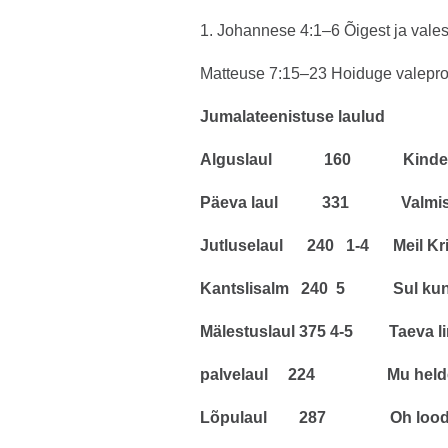
1. Johannese 4:1–6 Õigest ja vales
Matteuse 7:15–23 Hoiduge valeproh
Jumalateenistuse laulud
Alguslaul 160 Kindel 
Päeva laul 331 Valmistage
Jutluselaul 240 1-4 Meil Kris
Kantslisalm 240 5 Sul kuning
Mälestuslaul 375 4-5 Taeva lin
palvelaul 224 Mu helde 
Lõpulaul 287 Oh loodu 