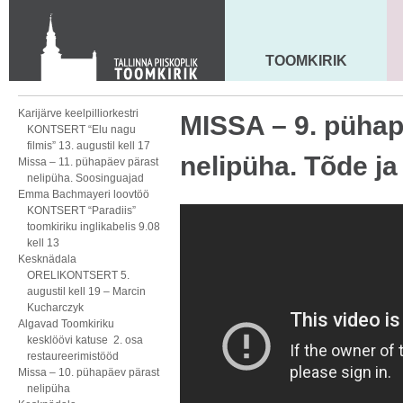
KONTAKT
Toom-Kooli 6, 10130 TALLINN
tallinna.toom
@
eelk.ee
TOOMKIRIK
MAARJA KIRIK
+372 644 4140
Karijärve keelpilliorkestri
MISSA – 9. pühap
KONTSERT “Elu nagu
filmis” 13. augustil kell 17
nelipüha. Tõde ja
Missa – 11. pühapäev pärast
nelipüha. Soosinguajad
Emma Bachmayeri loovtöö
KONTSERT “Paradiis”
toomkiriku inglikabelis 9.08
kell 13
Kesknädala
ORELIKONTSERT 5.
augustil kell 19 – Marcin
Kucharczyk
Algavad Toomkiriku
kesklöövi katuse 2. osa
restaureerimistööd
Missa – 10. pühapäev pärast
nelipüha