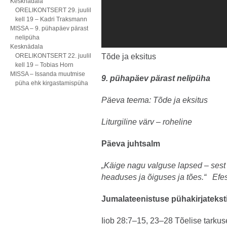
Kesknädala
ORELIKONTSERT 29. juulil
kell 19 – Kadri Traksmann
MISSA – 9. pühapäev pärast
nelipüha
Kesknädala
ORELIKONTSERT 22. juulil
Tõde ja eksitus
kell 19 – Tobias Horn
MISSA – Issanda muutmise
9. pühapäev pärast nelipüha
püha ehk kirgastamispüha
Päeva teema: Tõde ja eksitus
Liturgiline värv – roheline
Päeva juhtsalm
„Käige nagu valguse lapsed – sest 
headuses ja õiguses ja tões.“ Efes
Jumalateenistuse pühakirjatekst
Iiob 28:7–15, 23–28 Tõelise tarku