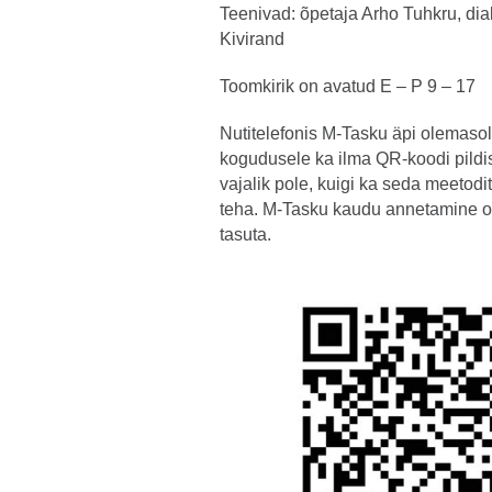
Teenivad: õpetaja Arho Tuhkru, di
Kivirand
Toomkirik on avatud E – P 9 – 17
Nutitelefonis M-Tasku äpi olemasol
kogudusele ka ilma QR-koodi pildi
vajalik pole, kuigi ka seda meetod
teha. M-Tasku kaudu annetamine o
tasuta.