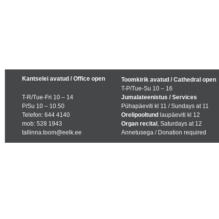
Kantselei avatud / Office open
Toomkirik avatud / Cathedral open
T-P/Tue-Su 10 – 16
T-R/Tue-Fri 10 – 14
Jumalateenistus / Services
P/Su 10 – 10.50
Pühapäeviti kl 11 / Sundays at 11
Telefon: 644 4140
Orelipooltund
laupäeviti kl 12
mob: 528 1943
Organ recital
, Saturdays at 12
tallinna.toom@eelk.ee
Annetusega / Donation required