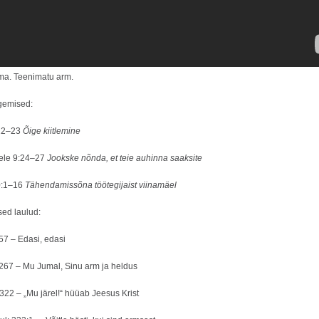
ma. Teenimatu arm.
gemised:
:22–23
Õige kiitlemine
tele 9:24–27
Jookske nõnda, et teie auhinna saaksite
0:1–16
Tähendamissõna töötegijaist viinamäel
ed laulud:
57 – Edasi, edasi
 267 – Mu Jumal, Sinu arm ja heldus
 322 – „Mu järel!“ hüüab Jeesus Krist