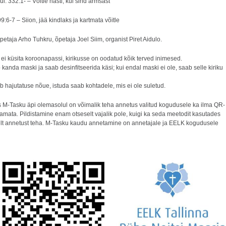
l: 332:1- – Võitle hästi, kui sind armsast
9:6-7 – Siion, jää kindlaks ja kartmata võitle
etaja Arho Tuhkru, õpetaja Joel Siim, organist Piret Aidulo.
ei küsita koroonapassi, kirikusse on oodatud kõik terved inimesed.
b kanda maski ja saab desinfitseerida käsi; kui endal maski ei ole, saab selle kiriku
ib hajutatuse nõue, istuda saab kohtadele, mis ei ole suletud.
is M-Tasku äpi olemasolul on võimalik teha annetus valitud kogudusele ka ilma QR-
tamata. Pildistamine enam otseselt vajalik pole, kuigi ka seda meetodit kasutades
lt annetust teha. M-Tasku kaudu annetamine on annetajale ja EELK kogudusele