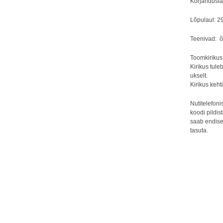
Korjanduslau
Lõpulaul: 29
Teenivad: õp
Toomkirikus 
Kirikus tule
ukselt.
Kirikus keht
Nutitelefon
koodi pildis
saab endise
tasuta.