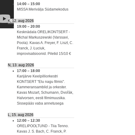
14:00
–
15:00
MISSA Merivälja Südamekodus
K, 12. aug 2026
19:00
–
20:00
Kesknädala ORELIKONTSERT -
Michal Markuszewski (Varssavi,
Poola). Kavas A. Freyer, F. Liszt, C.
Franck, J. Łuciuk,
improvisatsioonid. Piletid 15/10 €
N, 13. aug 2026
17:00
–
18:00
Karijärve Keelpilliorkestri
KONTSERT "Elu nagu filmis".
Kammeransamblid ja orkester.
Kavas Mozart, Schumann, Dvořák,
Halvorsen, eesti filmimuusika.
Sissepääs vaba annetusega
L, 15. aug 2026
12:00
–
12:30
ORELIPOOLTUND - Tiia Tenno.
Kavas J. S. Bach, C. Franck, P.