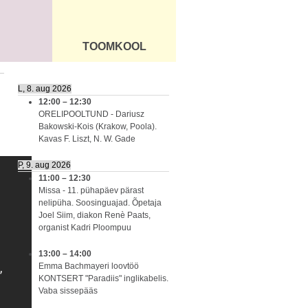
TOOMKOOL
DUS
ÜLDINFO
L, 8. aug 2026
12:00
–
12:30
ORELIPOOLTUND - Dariusz
Bakowski-Kois (Krakow, Poola).
Kavas F. Liszt, N. W. Gade
P, 9. aug 2026
11:00
–
12:30
Missa - 11. pühapäev pärast
nelipüha. Soosinguajad. Õpetaja
Joel Siim, diakon Renè Paats,
organist Kadri Ploompuu
13:00
–
14:00
Emma Bachmayeri loovtöö
KONTSERT "Paradiis" inglikabelis.
Vaba sissepääs