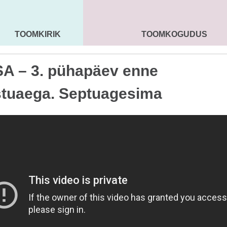
TOOMKIRIK
TOOMKOGUDUS
MAARJA KIRIK
SEENIORID
KOGU
A – 3. pühapäev enne
tuaega. Septuagesima