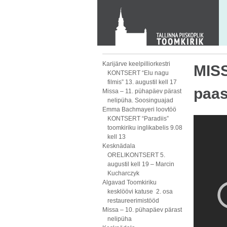
KONTAKT
Toom-Kooli 6, 10130 TALLINN
tallinna.toom
@
eelk.ee
+372 644 4140
Karijärve keelpilliorkestri
MISS
KONTSERT “Elu nagu
filmis” 13. augustil kell 17
paas
Missa – 11. pühapäev pärast
nelipüha. Soosinguajad
Emma Bachmayeri loovtöö
KONTSERT “Paradiis”
toomkiriku inglikabelis 9.08
kell 13
Kesknädala
ORELIKONTSERT 5.
augustil kell 19 – Marcin
Kucharczyk
Algavad Toomkiriku
kesklöövi katuse 2. osa
restaureerimistööd
Missa – 10. pühapäev pärast
nelipüha