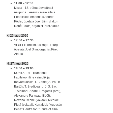
11:00
–
12:30
Missa - 13. pühapäev pärast
nelipüha. Jeesus - meie aitaja.
Peapiiskop emeeritus Andres
Põder, õpetaja Joel Siim, diakon
Renè Paats, organist Piret Aidulo
K, 26. aug 2026
17:00
–
17:30
VESPER orelimuusikaga. Liturg
õpetaja Joel Siim, organist Piret
Aidulo
N, 27. aug 2026
18:00
–
19:00
KONTSERT - Rumeenia
traditsiooniline vaimulik ja
rahvamuusika, G. Zamfir, A. Pal, B.
Bartók, T. Brediceanu, J. S. Bach,
T. Albinoni. Andrei Dragomir (orel),
Alexandru Pal (paaniflööt),
Roxana Reche (vokaal), Nicolae
Plută (vokaal). Korraldab "Augustin
Bena" Centre for Culture of Alba