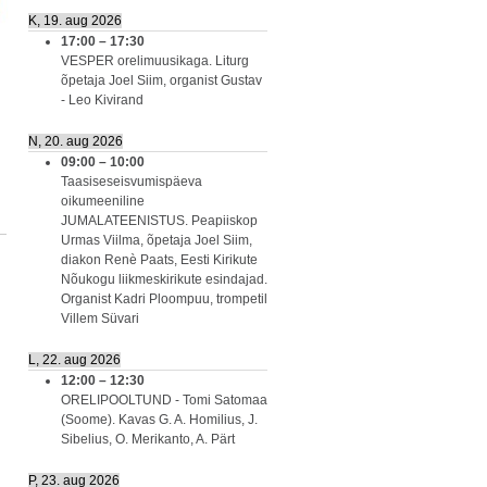
K, 19. aug 2026
17:00
–
17:30
VESPER orelimuusikaga. Liturg
õpetaja Joel Siim, organist Gustav
- Leo Kivirand
N, 20. aug 2026
09:00
–
10:00
Taasiseseisvumispäeva
oikumeeniline
JUMALATEENISTUS. Peapiiskop
Urmas Viilma, õpetaja Joel Siim,
diakon Renè Paats, Eesti Kirikute
Nõukogu liikmeskirikute esindajad.
Organist Kadri Ploompuu, trompetil
Villem Süvari
L, 22. aug 2026
12:00
–
12:30
ORELIPOOLTUND - Tomi Satomaa
(Soome). Kavas G. A. Homilius, J.
Sibelius, O. Merikanto, A. Pärt
P, 23. aug 2026