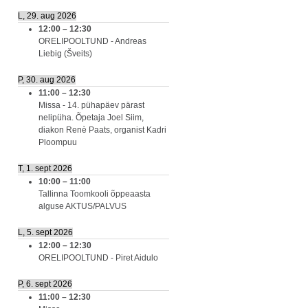
L, 29. aug 2026
12:00
–
12:30
ORELIPOOLTUND - Andreas
Liebig (Šveits)
P, 30. aug 2026
11:00
–
12:30
Missa - 14. pühapäev pärast
nelipüha. Õpetaja Joel Siim,
diakon Renè Paats, organist Kadri
Ploompuu
T, 1. sept 2026
10:00
–
11:00
Tallinna Toomkooli õppeaasta
alguse AKTUS/PALVUS
L, 5. sept 2026
12:00
–
12:30
ORELIPOOLTUND - Piret Aidulo
P, 6. sept 2026
11:00
–
12:30