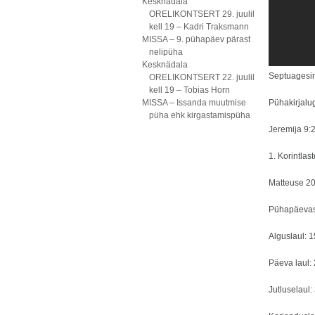
Kesknädala
ORELIKONTSERT 29. juulil
kell 19 – Kadri Traksmann
MISSA – 9. pühapäev pärast
nelipüha
Kesknädala
Septuagesi
ORELIKONTSERT 22. juulil
kell 19 – Tobias Horn
MISSA – Issanda muutmise
Pühakirjalu
püha ehk kirgastamispüha
Jeremija 9
1. Korintlas
Matteuse 2
Pühapäevas
Alguslaul: 1
Päeva laul:
Jutluselaul: