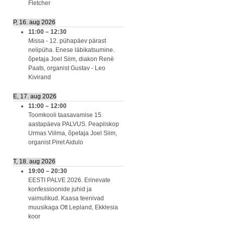
Fletcher
P, 16. aug 2026
11:00
–
12:30
Missa - 12. pühapäev pärast
nelipüha. Enese läbikatsumine.
õpetaja Joel Siim, diakon Renè
Paats, organist Gustav - Leo
Kivirand
E, 17. aug 2026
11:00
–
12:00
Toomkooli taasavamise 15.
aastapäeva PALVUS. Peapiiskop
Urmas Viilma, õpetaja Joel Siim,
organist Piret Aidulo
T, 18. aug 2026
19:00
–
20:30
EESTI PALVE 2026. Erinevate
konfessioonide juhid ja
vaimulikud. Kaasa teenivad
muusikaga Ott Lepland, Ekklesia
koor