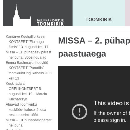
KONTAKT
Toom-Kooli 6, 10130 TALLINN
tallinna.toom
@
eelk.ee
TOOMKIRIK
MAARJA KIRIK
+372 644 4140
Karijärve Keelpilliorkestri
MISSA – 2. püha
KONTSERT “Elu nagu
filmis” 13. augustil kell 17
paastuaega
Missa – 11. pühapäev pärast
nelipüha. Soosinguajad
Emma Bachmayeri loovtöö
KONTSERT “Paradiis”
toomkiriku inglikabelis 9.08
kell 13
Kesknädala
ORELIKONTSERT 5.
augustil kell 19 – Marcin
Kucharczyk
Algavad Toomkiriku
kesklöövi katuse 2. osa
restaureerimistööd
Missa – 10. pühapäev pärast
nelipüha