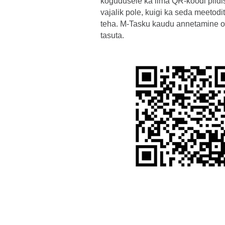
kogudusele ka ilma QR-koodi pildi
vajalik pole, kuigi ka seda meetod
teha. M-Tasku kaudu annetamine o
tasuta.