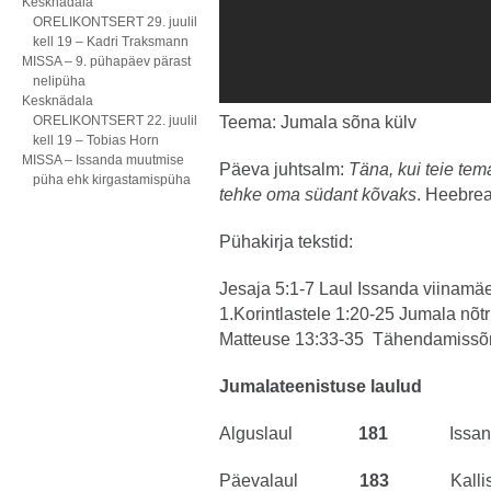
Kesknädala
ORELIKONTSERT 29. juulil
kell 19 – Kadri Traksmann
MISSA – 9. pühapäev pärast
nelipüha
Kesknädala
ORELIKONTSERT 22. juulil
Teema: Jumala sõna külv
kell 19 – Tobias Horn
MISSA – Issanda muutmise
Päeva juhtsalm:
Täna, kui teie tem
püha ehk kirgastamispüha
tehke oma südant kõvaks
. Heebrea
Pühakirja tekstid:
Jesaja 5:1-7 Laul Issanda viinamä
1.Korintlastele 1:20-25 Jumala nõt
Matteuse 13:33-35 Tähendamissõn
Jumalateenistuse laulud
Alguslaul
181
Issand
Päevalaul
183
Kalli