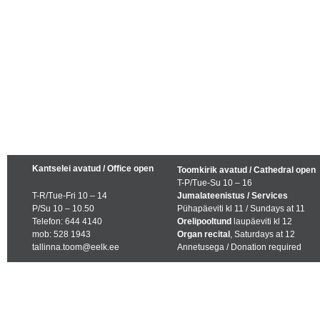
Kantselei avatud / Office open
Toomkirik avatud / Cathedral open
T-P/Tue-Su 10 – 16
T-R/Tue-Fri 10 – 14
Jumalateenistus / Services
P/Su 10 – 10.50
Pühapäeviti kl 11 / Sundays at 11
Telefon: 644 4140
Orelipooltund
laupäeviti kl 12
mob: 528 1943
Organ recital
, Saturdays at 12
tallinna.toom@eelk.ee
Annetusega / Donation required