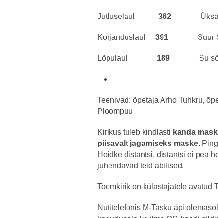
Jutluselaul
362
Üksa
Korjanduslaul
391
Suur 
Lõpulaul
189
Su sõ
Teenivad: õpetaja Arho Tuhkru, õpe
Ploompuu
Kirikus tuleb kindlasti
kanda maski 
piisavalt jagamiseks maske
. Ping
Hoidke distantsi, distantsi ei pea 
juhendavad teid abilised.
Toomkirik on külastajatele avatud T
Nutitelefonis M-Tasku äpi olemasol