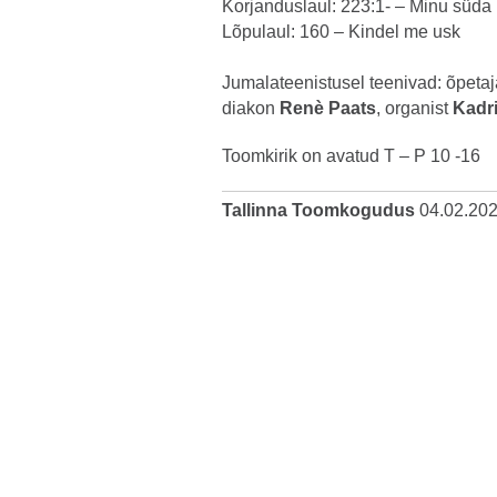
Korjanduslaul: 223:1- – Minu süda
Lõpulaul: 160 – Kindel me usk
Jumalateenistusel teenivad: õpeta
diakon
Renè Paats
, organist
Kadr
Toomkirik on avatud T – P 10 -16
Tallinna Toomkogudus
04.02.20