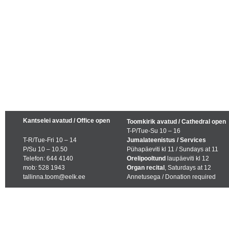
Kantselei avatud / Office open
Toomkirik avatud / Cathedral open
T-P/Tue-Su 10 – 16
T-R/Tue-Fri 10 – 14
Jumalateenistus / Services
P/Su 10 – 10.50
Pühapäeviti kl 11 / Sundays at 11
Telefon: 644 4140
Orelipooltund
laupäeviti kl 12
mob: 528 1943
Organ recital
, Saturdays at 12
tallinna.toom@eelk.ee
Annetusega / Donation required