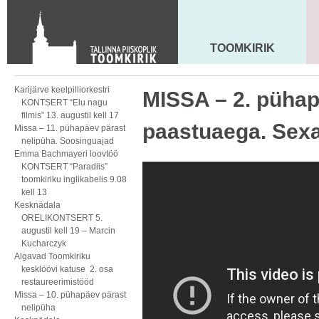
KONTAKT
Toom-Kooli 6, 10130 TALLINN
tallinna.toom
@
eelk.ee
TOOMKIRIK
MAARJA KIRIK
+372 644 4140
Karijärve keelpilliorkestri
MISSA – 2. püha
KONTSERT “Elu nagu
filmis” 13. augustil kell 17
paastuaega. Sex
Missa – 11. pühapäev pärast
nelipüha. Soosinguajad
Emma Bachmayeri loovtöö
KONTSERT “Paradiis”
toomkiriku inglikabelis 9.08
kell 13
Kesknädala
ORELIKONTSERT 5.
augustil kell 19 – Marcin
Kucharczyk
Algavad Toomkiriku
kesklöövi katuse 2. osa
restaureerimistööd
Missa – 10. pühapäev pärast
nelipüha