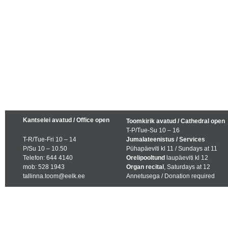
Kantselei avatud / Office open
Toomkirik avatud / Cathedral open
T-P/Tue-Su 10 – 16
T-R/Tue-Fri 10 – 14
Jumalateenistus / Services
P/Su 10 – 10.50
Pühapäeviti kl 11 / Sundays at 11
Telefon: 644 4140
Orelipooltund
laupäeviti kl 12
mob: 528 1943
Organ recital
, Saturdays at 12
tallinna.toom@eelk.ee
Annetusega / Donation required