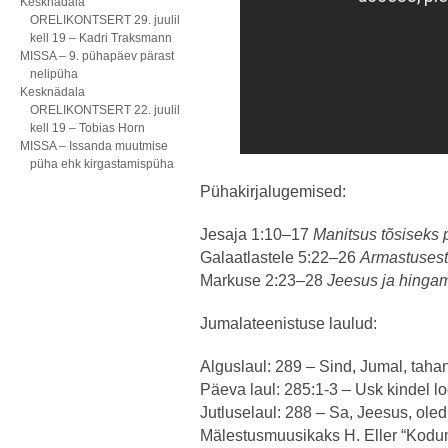
Kesknädala
ORELIKONTSERT 29. juulil
kell 19 – Kadri Traksmann
MISSA – 9. pühapäev pärast
nelipüha
Kesknädala
ORELIKONTSERT 22. juulil
kell 19 – Tobias Horn
MISSA – Issanda muutmise
püha ehk kirgastamispüha
Pühakirjalugemised:
Jesaja 1:10–17
Manitsus tõsiseks
Galaatlastele 5:22–26
Armastusest 
Markuse 2:23–28
Jeesus ja hinga
Jumalateenistuse laulud:
Alguslaul: 289 – Sind, Jumal, tah
Päeva laul: 285:1-3 – Usk kindel l
Jutluselaul: 288 – Sa, Jeesus, ole
Mälestusmuusikaks H. Eller “Kodum