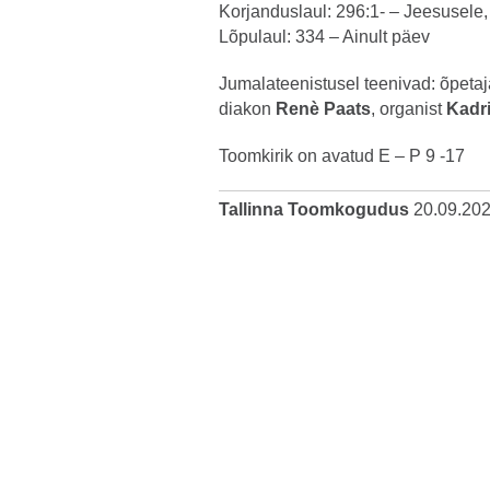
Korjanduslaul: 296:1- – Jeesusele
Lõpulaul: 334 – Ainult päev
Jumalateenistusel teenivad: õpeta
diakon
Renè Paats
, organist
Kadr
Toomkirik on avatud E – P 9 -17
Tallinna Toomkogudus
20.09.20