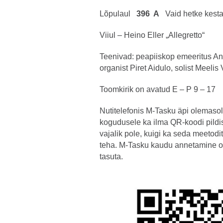
Lõpulaul
396 A
Vaid hetke kesta
Viiul – Heino Eller „Allegretto“
Teenivad: peapiiskop emeeritus An
organist Piret Aidulo, solist Meelis V
Toomkirik on avatud E – P 9 – 17
Nutitelefonis M-Tasku äpi olemasol
kogudusele ka ilma QR-koodi pildi
vajalik pole, kuigi ka seda meetod
teha. M-Tasku kaudu annetamine o
tasuta.