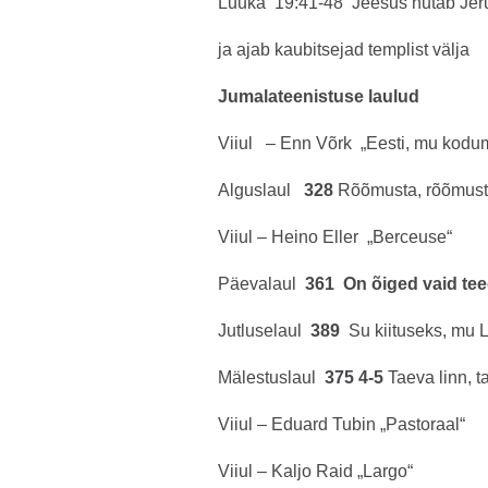
Luuka 19:41-48 Jeesus nutab Jer
ja ajab kaubitsejad templist välja
Jumalateenistuse laulud
Viiul – Enn Võrk „Eesti, mu kodu
Alguslaul
328
Rõõmusta, rõõmus
Viiul – Heino Eller „Berceuse“
Päevalaul
361 On õiged vaid te
Jutluselaul
389
Su kiituseks, mu 
Mälestuslaul
375 4-5
Taeva linn, t
Viiul – Eduard Tubin „Pastoraal“
Viiul – Kaljo Raid „Largo“