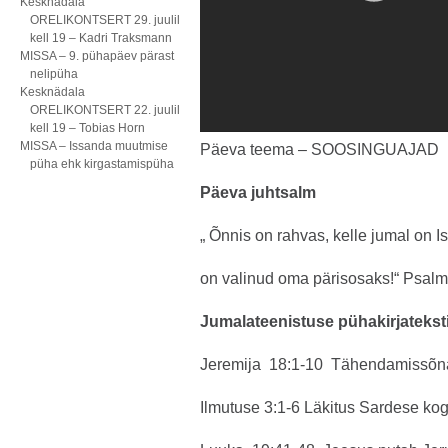
Kesknädala
ORELIKONTSERT 29. juulil
kell 19 – Kadri Traksmann
MISSA – 9. pühapäev pärast
nelipüha
Kesknädala
ORELIKONTSERT 22. juulil
kell 19 – Tobias Horn
MISSA – Issanda muutmise
Päeva teema – SOOSINGUAJAD
püha ehk kirgastamispüha
Päeva juhtsalm
„ Õnnis on rahvas, kelle jumal on I
on valinud oma pärisosaks!“ Psalm
Jumalateenistuse pühakirjatekst
Jeremija 18:1-10 Tähendamissõna
Ilmutuse 3:1-6 Läkitus Sardese ko