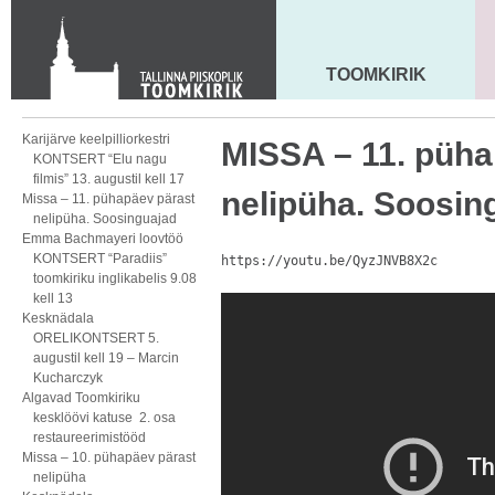
KONTAKT
Toom-Kooli 6, 10130 TALLINN
tallinna.toom
@
eelk.ee
TOOMKIRIK
MAARJA KIRIK
+372 644 4140
Karijärve keelpilliorkestri
MISSA – 11. püha
KONTSERT “Elu nagu
filmis” 13. augustil kell 17
nelipüha. Soosin
Missa – 11. pühapäev pärast
nelipüha. Soosinguajad
Emma Bachmayeri loovtöö
KONTSERT “Paradiis”
https://youtu.be/QyzJNVB8X2c
toomkiriku inglikabelis 9.08
kell 13
Kesknädala
ORELIKONTSERT 5.
augustil kell 19 – Marcin
Kucharczyk
Algavad Toomkiriku
kesklöövi katuse 2. osa
restaureerimistööd
Missa – 10. pühapäev pärast
nelipüha