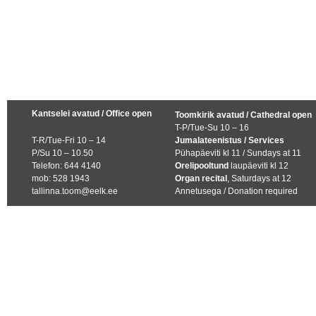
Kantselei avatud / Office open
Toomkirik avatud / Cathedral open
T-P/Tue-Su 10 – 16
T-R/Tue-Fri 10 – 14
Jumalateenistus / Services
P/Su 10 – 10.50
Pühapäeviti kl 11 / Sundays at 11
Telefon: 644 4140
Orelipooltund
laupäeviti kl 12
mob: 528 1943
Organ recital
, Saturdays at 12
tallinna.toom@eelk.ee
Annetusega / Donation required