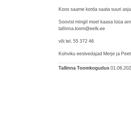
Koos saame korda saata suuri asju
Soovist mingil moel kaasa lüüa an
tallinna.toom@eelk.ee
või tel. 55 372 46
Kohviku eestvedajad Merje ja Peet
Tallinna Toomkogudus
01.06.20