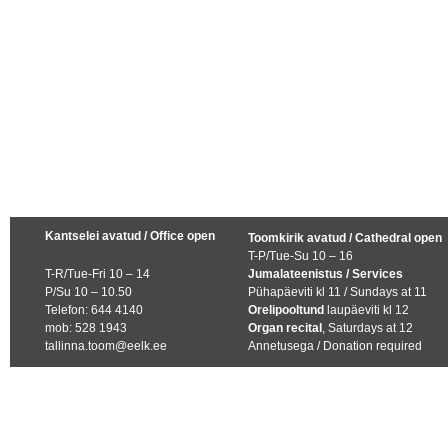
Kantselei avatud / Office open
Toomkirik avatud / Cathedral open
T-P/Tue-Su 10 – 16
T-R/Tue-Fri 10 – 14
Jumalateenistus / Services
P/Su 10 – 10.50
Pühapäeviti kl 11 / Sundays at 11
Telefon: 644 4140
Orelipooltund
laupäeviti kl 12
mob: 528 1943
Organ recital
, Saturdays at 12
tallinna.toom@eelk.ee
Annetusega / Donation required