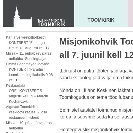
KONTAKT
Toom-Kooli 6, 10130 TALLINN
tallinna.toom
@
eelk.ee
TOOMKIRIK
MAARJA KIRIK
+372 644 4140
Karijärve keelpilliorkestri
Misjonikohvik To
KONTSERT “Elu nagu
filmis” 13. augustil kell 17
all 7. juunil kell 1
Missa – 11. pühapäev pärast
nelipüha. Soosinguajad
Emma Bachmayeri loovtöö
KONTSERT “Paradiis”
„Lõikust on palju, töötegijaid aga v
toomkiriku inglikabelis 9.08
saadaks töötegijaid välja oma lõiku
kell 13
Kesknädala
Nõnda on Liliann Keskinen läkitatud
ORELIKONTSERT 5.
augustil kell 19 – Marcin
Toomkogudus on tema tööd lubanud 
Kucharczyk
Algavad Toomkiriku
Eelmistel aastatel toimunud misjoni
kesklöövi katuse 2. osa
korda ja soovime seda ka sel aastal 
restaureerimistööd
Missa – 10. pühapäev pärast
nelipüha
Heategevuslik misjonikohvik toim