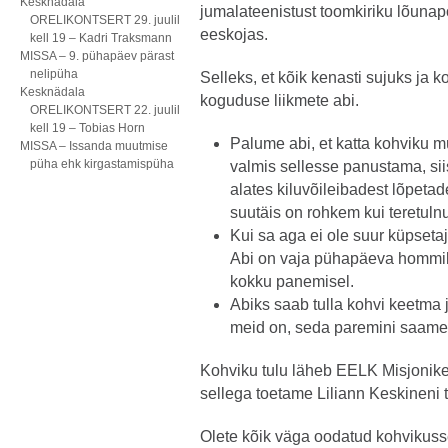
Kesknädala
jumalateenistust toomkiriku lõunapoo
ORELIKONTSERT 29. juulil
eeskojas.
kell 19 – Kadri Traksmann
MISSA – 9. pühapäev pärast
nelipüha
Selleks, et kõik kenasti sujuks ja 
Kesknädala
koguduse liikmete abi.
ORELIKONTSERT 22. juulil
kell 19 – Tobias Horn
Palume abi, et katta kohviku mü
MISSA – Issanda muutmise
püha ehk kirgastamispüha
valmis sellesse panustama, si
alates kiluvõileibadest lõpeta
suutäis on rohkem kui teretuln
Kui sa aga ei ole suur küpsetaja
Abi on vaja pühapäeva hommiku
kokku panemisel.
Abiks saab tulla kohvi keetm
meid on, seda paremini saam
Kohviku tulu läheb EELK Misjonik
sellega toetame Liliann Keskineni t
Olete kõik väga oodatud kohvikusse 