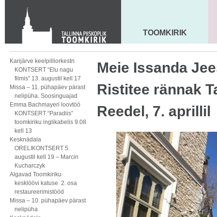
KONTAKT
Toom-Kooli 6, 10130 TALLINN
tallinna.toom
@
eelk.ee
TOOMKIRIK
MAARJA KIRIK
+372 644 4140
Karijärve keelpilliorkestri
Meie Issanda Jee
KONTSERT “Elu nagu
filmis” 13. augustil kell 17
Ristitee rännak T
Missa – 11. pühapäev pärast
nelipüha. Soosinguajad
Emma Bachmayeri loovtöö
Reedel, 7. aprillil
KONTSERT “Paradiis”
toomkiriku inglikabelis 9.08
kell 13
Kesknädala
ORELIKONTSERT 5.
augustil kell 19 – Marcin
Kucharczyk
Algavad Toomkiriku
kesklöövi katuse 2. osa
restaureerimistööd
Missa – 10. pühapäev pärast
nelipüha