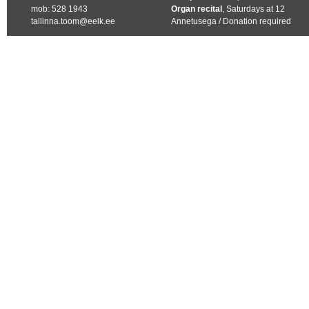
mob: 528 1943
Organ recital
, Saturdays at 12
tallinna.toom@eelk.ee
Annetusega / Donation required