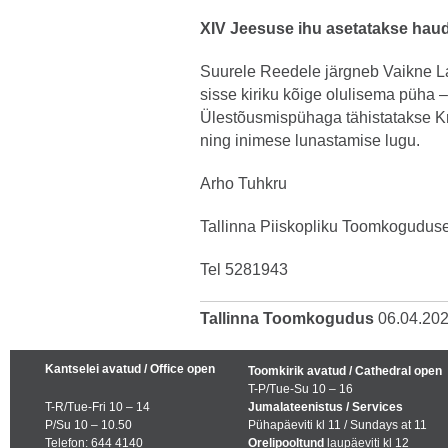
XIV Jeesuse ihu asetatakse hau
Suurele Reedele järgneb Vaikne La
sisse kiriku kõige olulisema püha
Ülestõusmispühaga tähistatakse Kri
ning inimese lunastamise lugu.
Arho Tuhkru
Tallinna Piiskopliku Toomkogudus
Tel 5281943
Tallinna Toomkogudus
06.04.20
Kantselei avatud / Office open
Toomkirik avatud / Cathedral open
T-P/Tue-Su 10 – 16
T-R/Tue-Fri 10 – 14
Jumalateenistus / Services
P/Su 10 – 10.50
Pühapäeviti kl 11 / Sundays at 11
Telefon: 644 4140
Orelipooltund
laupäeviti kl 12