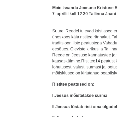
Meie Issanda Jeesuse Kristuse R
7. aprillil kell 12.30 Tallinna Jaani
Suurel Reedel tulevad kristlased eri
üheskoos käia ristitee rännakut. Tal
traditsiooniliste peatustega Vabadu
eesõues, Oleviste kirikus ja Tallin
Reede on Jeesuse kannatustee ja s
kaasaskäimine.Ristitee14 peatust 
lohutusest, valust, surmast ja lootu
mõtisklused on kirjutanud peapiis
Ristitee peatused on:
I Jeesus mõistetakse surma
II Jeesus tõstab risti oma õlgade