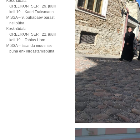
Kesknädala
ORELIKONTSERT 29. juulil
kell 19 – Kadri Traksmann
MISSA – 9. pühapäev pärast
nelipüha
Kesknädala
ORELIKONTSERT 22. juulil
kell 19 – Tobias Horn
MISSA – Issanda muutmise
püha ehk kirgastamispüha