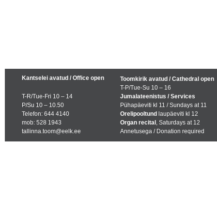
Kantselei avatud / Office open
Toomkirik avatud / Cathedral open
T-P/Tue-Su 10 – 16
T-R/Tue-Fri 10 – 14
Jumalateenistus / Services
P/Su 10 – 10.50
Pühapäeviti kl 11 / Sundays at 11
Telefon: 644 4140
Orelipooltund
laupäeviti kl 12
mob: 528 1943
Organ recital
, Saturdays at 12
tallinna.toom@eelk.ee
Annetusega / Donation required