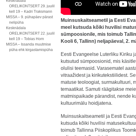
Kesknädala
ORELIKONTSERT 29. juulil
kell 19 – Kadri Traksmann
MISSA – 9. pühapäev pärast
Muinsuskaitseametil ja Eesti Evan
nelipüha
meel kutsuda kõiki huvilisi matu
Kesknädala
ORELIKONTSERT 22. juulil
sümpoosionile, mis toimub Talli
kell 19 – Tobias Horn
Kooli 6, Tallinn) neljapäeval, 2. mä
MISSA – Issanda muutmise
püha ehk kirgastamispüha
Eesti Evangeelse Luterliku Kiriku 
kutsutud sümpoosionid, mis käsitl
olulisi teemasid. Varasematel aasta
vitraažidest ja kirikutekstiilidest.
matuse teoloogiat, surmakultuuri,
temaatikat. Samuti räägitakse meie 
matmispaikade pärandist, nende ku
kultuurimälu hoidjatena.
Muinsuskaitseametil ja Eesti Evang
kutsuda kõiki huvilisi matusekultu
toimub Tallinna Piiskoplikus Toomki