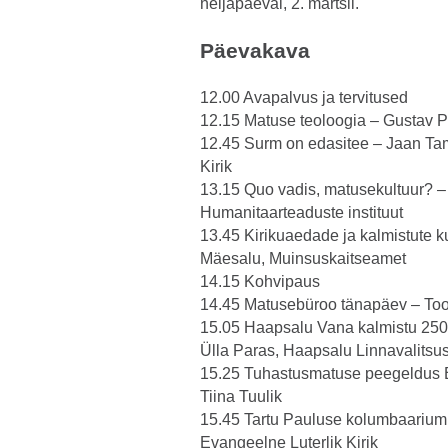
neljapäeval, 2. märtsil.
Päevakava
12.00 Avapalvus ja tervitused
12.15 Matuse teoloogia – Gustav Pii
12.45 Surm on edasitee – Jaan Tam
Kirik
13.15 Quo vadis, matusekultuur? – 
Humanitaarteaduste instituut
13.45 Kirikuaedade ja kalmistute k
Mäesalu, Muinsuskaitseamet
14.15 Kohvipaus
14.45 Matusebüroo tänapäev – To
15.05 Haapsalu Vana kalmistu 250
Ülla Paras, Haapsalu Linnavalitsu
15.25 Tuhastusmatuse peegeldus Ee
Tiina Tuulik
15.45 Tartu Pauluse kolumbaarium 
Evangeelne Luterlik Kirik