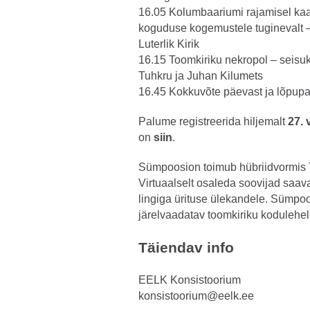
16.05 Kolumbaariumi rajamisel ka
koguduse kogemustele tuginevalt 
Luterlik Kirik
16.15 Toomkiriku nekropol – seisuk
Tuhkru ja Juhan Kilumets
16.45 Kokkuvõte päevast ja lõpupa
Palume registreerida hiljemalt
27. 
on
siin
.
Sümpoosion toimub hübriidvormis Ta
Virtuaalselt osaleda soovijad saav
lingiga ürituse ülekandele. Sümpo
järelvaadatav toomkiriku kodulehel
Täiendav info
EELK Konsistoorium
konsistoorium@eelk.ee