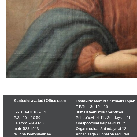
Kantselei avatud / Office open
Toomkirik avatud / Cathedral open
T-P/Tue-Su 10 – 16
T-R/Tue-Fri 10 – 14
Jumalateenistus / Services
P/Su 10 – 10.50
Pühapäeviti kl 11 / Sundays at 11
Telefon: 644 4140
Orelipooltund
laupäeviti kl 12
mob: 528 1943
Organ recital
, Saturdays at 12
tallinna.toom@eelk.ee
Annetusega / Donation required