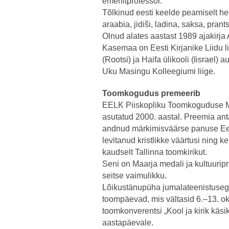
emeriitprofessor.
Tõlkinud eesti keelde peamiselt he
araabia, jidiši, ladina, saksa, pran
Olnud alates aastast 1989 ajakirja
Kasemaa on Eesti Kirjanike Liidu li
(Rootsi) ja Haifa ülikooli (Iis­rael)
Uku Masingu Kolleegiumi liige.
Toomkogudus premeerib
EELK Piiskopliku Toomkoguduse Ma
asutatud 2000. aastal. Preemia an
andnud märkimisväärse panuse Eest
levitanud kristlikke väärtusi ning 
kaudselt Tallinna toomkirikut.
Seni on Maarja medali ja kultuuri
seitse vaimulikku.
Lõikustänupüha jumalateenistusega
toompäevad, mis vältasid 6.–13. ok
toomkonverentsi „Kool ja kirik käs
aastapäevale.