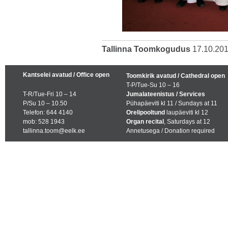
Tallinna Toomkogudus
17.10.20
Kantselei avatud / Office open
Toomkirik avatud / Cathedral open
T-P/Tue-Su 10 – 16
T-R/Tue-Fri 10 – 14
Jumalateenistus / Services
P/Su 10 – 10.50
Pühapäeviti kl 11 / Sundays at 11
Telefon: 644 4140
Orelipooltund
laupäeviti kl 12
mob: 528 1943
Organ recital
, Saturdays at 12
tallinna.toom@eelk.ee
Annetusega / Donation required