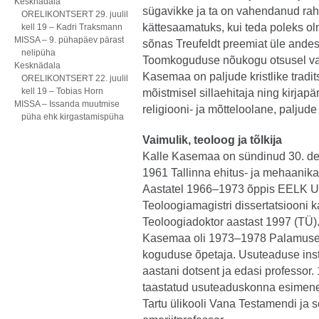
Kesknädala
sügavikke ja ta on vahendanud rahv
ORELIKONTSERT 29. juulil
kättesaamatuks, kui teda poleks oln
kell 19 – Kadri Traksmann
MISSA – 9. pühapäev pärast
sõnas Treufeldt preemiat üle andes
nelipüha
Toomkoguduse nõukogu otsusel vali
Kesknädala
Kasemaa on paljude kristlike tradit
ORELIKONTSERT 22. juulil
kell 19 – Tobias Horn
mõistmisel sillaehitaja ning kirjapä
MISSA – Issanda muutmise
religiooni- ja mõtteloolane, paljude
püha ehk kirgastamispüha
Vaimulik, teoloog ja tõlkija
Kalle Kasemaa on sündinud 30. de
1961 Tallinna ehitus- ja mehaanika
Aastatel 1966–1973 õppis EELK Us
Teoloogiamagistri dissertatsiooni 
Teoloogiadoktor aastast 1997 (TÜ)
Kasemaa oli 1973–1978 Palamuse 
koguduse õpetaja. Usuteaduse inst
aastani dotsent ja edasi professor
taastatud usuteaduskonna esimene 
Tartu ülikooli Vana Testamendi ja se