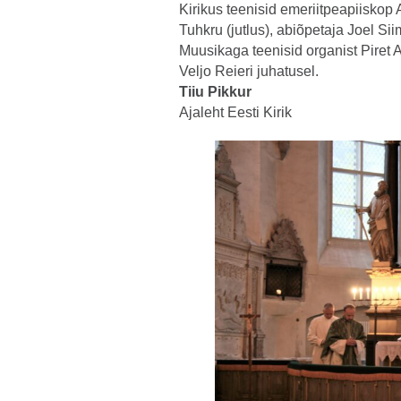
Kirikus teenisid emeriitpeapiisko
Tuhkru (jutlus), abiõpetaja Joel Si
Muusikaga teenisid organist Piret
Veljo Reieri juhatusel.
Tiiu Pikkur
Ajaleht Eesti Kirik