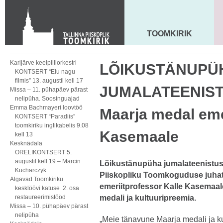
KONTAKT
Toom-Kooli 6, 10130 TALLINN
tallinna.toom
@
eelk.ee
TOOMKIRIK
MAARJA KIRIK
+372 644 4140
Karijärve keelpilliorkestri
LÕIKUSTÄNUPÜ
KONTSERT “Elu nagu
filmis” 13. augustil kell 17
JUMALATEENISTU
Missa – 11. pühapäev pärast
nelipüha. Soosinguajad
Emma Bachmayeri loovtöö
Maarja medal eme
KONTSERT “Paradiis”
toomkiriku inglikabelis 9.08
Kasemaale
kell 13
Kesknädala
ORELIKONTSERT 5.
augustil kell 19 – Marcin
Lõikustänupüha jumalateenistusel
Kucharczyk
Piiskopliku Toomkoguduse juhat
Algavad Toomkiriku
emeriitprofessor Kalle Kasemaal
kesklöövi katuse 2. osa
restaureerimistööd
medali ja kultuuripreemia.
Missa – 10. pühapäev pärast
nelipüha
„Meie tänavune Maarja medali ja ku