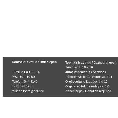
Kantselei avatud / Office open
Toomkirik avatud / Cathedral open
T-P/Tue-Su 10 – 16
T-R/Tue-Fri 10 – 14
Jumalateenistus / Services
P/Su 10 – 10.50
Pühapäeviti kl 11 / Sundays at 11
Telefon: 644 4140
Orelipooltund
laupäeviti kl 12
mob: 528 1943
Organ recital
, Saturdays at 12
tallinna.toom@eelk.ee
Annetusega / Donation required