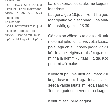
Kesknädala
ka toidukorrad, et saaksime kogus
ORELIKONTSERT 29. juulil
laagrisse
kell 19 – Kadri Traksmann
MISSA – 9. pühapäev pärast
Laager algab 16.juulil kell 18 algu
nelipüha
laagripaika võib saabuda juba alat
Kesknädala
lõunasöögiga kell 13:30.
ORELIKONTSERT 22. juulil
kell 19 – Tobias Horn
MISSA – Issanda muutmise
Ööbida on võimalik telgiga kirikua
püha ehk kirgastamispüha
mõlemal juhul on tarvis võtta kaasa v
pole, aga on suur soov jääda kiriku
küll leiame telgi/madratsi/magamis
minna ja hommikul taas liituda. K
pesemisvõimalus.
Kindlasti palume riietuda ilmastiku
koguduse ruumid, aga ilusa ilma k
seega valige jalats, millega saab va
Toomkoguduse peredele on laager 
Kohtumiseni perelaagris!