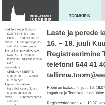
KONTAKT
Toom-Kooli 6, 10130 TALLINN
tallinna.toom
@
eelk.ee
TOOMKIRIK
MAARJA KIRIK
+372 644 4140
Karijärve keelpilliorkestri
Laste ja perede 
KONTSERT “Elu nagu
filmis” 13. augustil kell 17
16. – 18. juuli Ku
Missa – 11. pühapäev pärast
nelipüha. Soosinguajad
Emma Bachmayeri loovtöö
Registreerimine
KONTSERT “Paradiis”
toomkiriku inglikabelis 9.08
telefonil 644 41 4
kell 13
Kesknädala
ORELIKONTSERT 5.
tallinna.toom@ee
augustil kell 19 – Marcin
Kucharczyk
Algavad Toomkiriku
Rõõm on teatada, et juba 16.-18.0
kesklöövi katuse 2. osa
koguduse ja Toomkoguduse ühine p
restaureerimistööd
Missa – 10. pühapäev pärast
nelipüha
Registreerida saab kuni 10.07. all