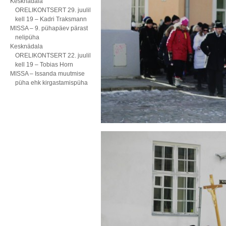
Kesknädala
ORELIKONTSERT 29. juulil
kell 19 – Kadri Traksmann
MISSA – 9. pühapäev pärast
nelipüha
Kesknädala
ORELIKONTSERT 22. juulil
kell 19 – Tobias Horn
MISSA – Issanda muutmise
püha ehk kirgastamispüha