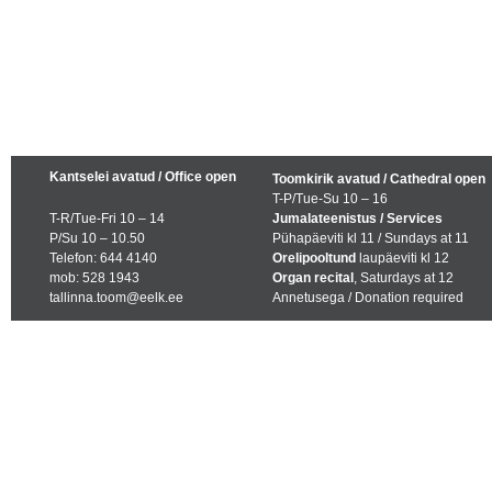
Kantselei avatud / Office open
Toomkirik avatud / Cathedral open
T-P/Tue-Su 10 – 16
T-R/Tue-Fri 10 – 14
Jumalateenistus / Services
P/Su 10 – 10.50
Pühapäeviti kl 11 / Sundays at 11
Telefon: 644 4140
Orelipooltund
laupäeviti kl 12
mob: 528 1943
Organ recital
, Saturdays at 12
tallinna.toom@eelk.ee
Annetusega / Donation required