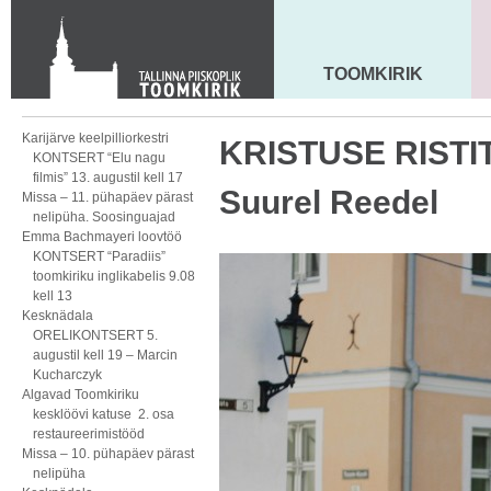
KONTAKT
Toom-Kooli 6, 10130 TALLINN
tallinna.toom
@
eelk.ee
TOOMKIRIK
MAARJA KIRIK
+372 644 4140
Karijärve keelpilliorkestri
KRISTUSE RISTITE
KONTSERT “Elu nagu
filmis” 13. augustil kell 17
Suurel Reedel
Missa – 11. pühapäev pärast
nelipüha. Soosinguajad
Emma Bachmayeri loovtöö
KONTSERT “Paradiis”
toomkiriku inglikabelis 9.08
kell 13
Kesknädala
ORELIKONTSERT 5.
augustil kell 19 – Marcin
Kucharczyk
Algavad Toomkiriku
kesklöövi katuse 2. osa
restaureerimistööd
Missa – 10. pühapäev pärast
nelipüha