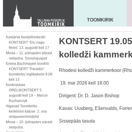
KONTAKT
Toom-Kooli 6, 10130 TALLINN
tallinna.toom
@
eelk.ee
TOOMKIRIK
MAARJA KIRIK
+372 644 4140
Karijärve keelpilliorkestri
KONTSERT 19.05 
KONTSERT “Elu nagu
filmis” 13. augustil kell 17
kolledži kammer
Missa – 11. pühapäev pärast
nelipüha. Soosinguajad
Emma Bachmayeri loovtöö
KONTSERT “Paradiis”
Rhodesi kolledži kammerkoor (Rh
toomkiriku inglikabelis 9.08
kell 13
mai 2026 kell 18.00
Kesknädala
ORELIKONTSERT 5.
Dirigent: Dr. D. Jason Bishop
augustil kell 19 – Marcin
Kucharczyk
Algavad Toomkiriku
Kavas: Uusberg, Ešenvalds, Forres
kesklöövi katuse 2. osa
restaureerimistööd
Sissepääs tasuta
Missa – 10. pühapäev pärast
nelipüha