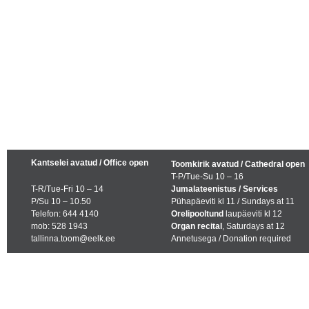
Kantselei avatud / Office open
Toomkirik avatud / Cathedral open
T-P/Tue-Su 10 – 16
T-R/Tue-Fri 10 – 14
Jumalateenistus / Services
P/Su 10 – 10.50
Pühapäeviti kl 11 / Sundays at 11
Telefon: 644 4140
Orelipooltund
laupäeviti kl 12
mob: 528 1943
Organ recital
, Saturdays at 12
tallinna.toom@eelk.ee
Annetusega / Donation required