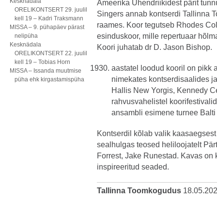
Kesknädala
Ameerika Ühendriikidest pärit tu
ORELIKONTSERT 29. juulil
Singers annab kontserdi Tallinna 
kell 19 – Kadri Traksmann
raames. Koor tegutseb Rhodes Coll
MISSA – 9. pühapäev pärast
esinduskoor, mille repertuaar hõlmab
nelipüha
Kesknädala
Koori juhatab dr D. Jason Bishop.
ORELIKONTSERT 22. juulil
kell 19 – Tobias Horn
aastatel loodud kooril on pikk
MISSA – Issanda muutmise
nimekates kontserdisaalides ja
püha ehk kirgastamispüha
Hallis New Yorgis, Kennedy Ce
rahvusvahelistel koorifestival
ansambli esimene turnee Balti r
Kontserdil kõlab valik kaasaegsest 
sealhulgas teosed heliloojatelt Pä
Forrest, Jake Runestad. Kavas on k
inspireeritud seaded.
Tallinna Toomkogudus
18.05.20