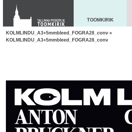
KONTAKT
Toom-Kooli 6, 10130 TALLINN
tallinna.toom
@
eelk.ee
TOOMKIRIK
MAARJA KIRIK
+372 644 4140
KOLMLINDU_A3+5mmbleed_FOGRA28_conv
»
KOLMLINDU_A3+5mmbleed_FOGRA28_conv