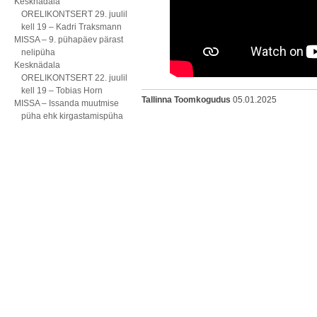
Kesknädala
ORELIKONTSERT 29. juulil
kell 19 – Kadri Traksmann
MISSA – 9. pühapäev pärast
nelipüha
Kesknädala
ORELIKONTSERT 22. juulil
kell 19 – Tobias Horn
Tallinna Toomkogudus
05.01.2025
MISSA – Issanda muutmise
püha ehk kirgastamispüha