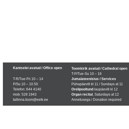
Kantselei avatud / Office open
Toomkirik avatud / Cathedral open
T-P/Tue-Su 10 – 16
T-R/Tue-Fri 10 – 14
Jumalateenistus / Services
P/Su 10 – 10.50
Pühapäeviti kl 11 / Sundays at 11
Telefon: 644 4140
Orelipooltund
laupäeviti kl 12
mob: 528 1943
Organ recital
, Saturdays at 12
tallinna.toom@eelk.ee
Annetusega / Donation required