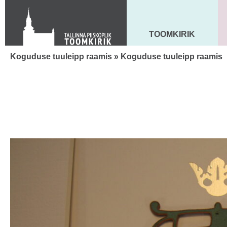
Toom-Kooli 6, 10130 TALLINN
tallinna.toom
@
eelk.ee
+372 644 4140
TOOMKIRIK
MAARJA KIRIK
Koguduse tuuleipp raamis
» Koguduse tuuleipp raamis