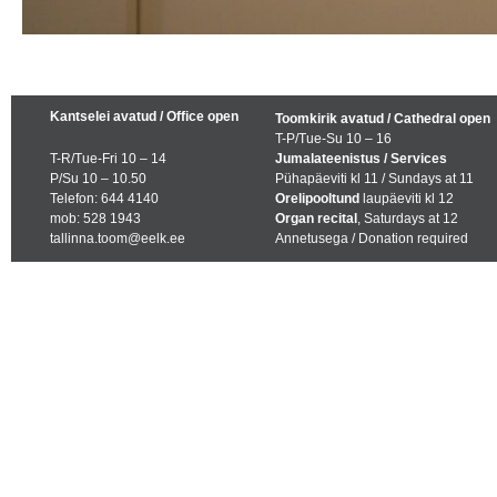
Kantselei avatud / Office open
Toomkirik avatud / Cathedral open
T-P/Tue-Su 10 – 16
T-R/Tue-Fri 10 – 14
Jumalateenistus / Services
P/Su 10 – 10.50
Pühapäeviti kl 11 / Sundays at 11
Telefon: 644 4140
Orelipooltund
laupäeviti kl 12
mob: 528 1943
Organ recital
, Saturdays at 12
tallinna.toom@eelk.ee
Annetusega / Donation required