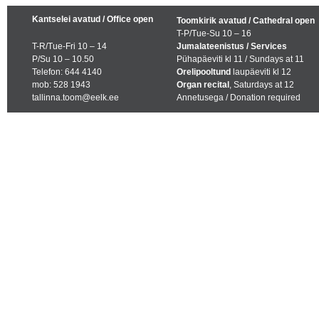
Kantselei avatud / Office open
Toomkirik avatud / Cathedral open
T-P/Tue-Su 10 – 16
T-R/Tue-Fri 10 – 14
Jumalateenistus / Services
P/Su 10 – 10.50
Pühapäeviti kl 11 / Sundays at 11
Telefon: 644 4140
Orelipooltund
laupäeviti kl 12
mob: 528 1943
Organ recital
, Saturdays at 12
tallinna.toom@eelk.ee
Annetusega / Donation required