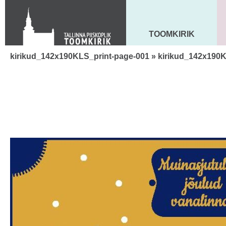
KONTAKT
Toom-Kooli 6, 10130 TALLINN
tallinna.toom
@
eelk.ee
TOOMKIRIK
MAARJA KIRIK
+372 644 4140
kirikud_142x190KLS_print-page-001
» kirikud_142x190K